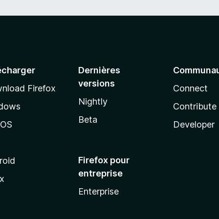
écharger
Dernières
Communau
versions
nload Firefox
Connect
Nightly
dows
Contribute
Beta
cOS
Developer
Firefox pour
roid
entreprise
ux
Enterprise