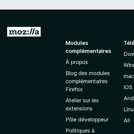
A
l
Modules
Tél
l
complémentaires
Dow
e
À propos
r
Win
à
Blog des modules
ma
l
complémentaires
a
iOS
Firefox
p
And
Atelier sur les
a
extensions
Lin
g
e
Pôle développeur
All
d
Politiques à