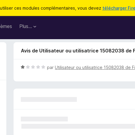
utiliser ces modules complémentaires, vous devez
télécharger Fir
hèmes
Plus…
Avis de Utilisateur ou utilisatrice 15082038 de 
N
par
Utilisateur ou utilisatrice 15082038 de F
o
t
é
1
s
u
r
5