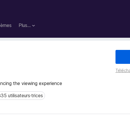
hèmes
Plus…
Télécha
ncing the viewing experience
835 utilisateurs·trices
 utilisateurs·trices