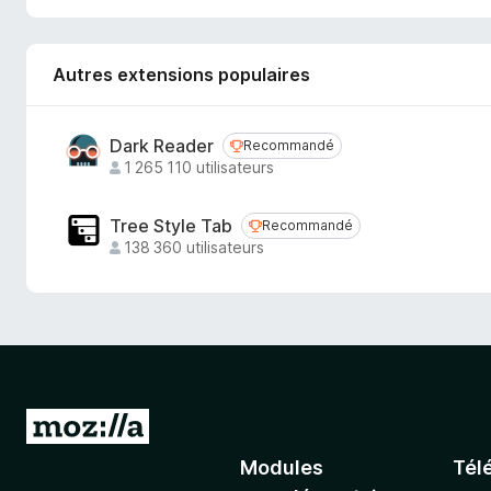
h
e
r
Autres extensions populaires
Dark Reader
Recommandé
Recommandé
1 265 110 utilisateurs
Tree Style Tab
Recommandé
Recommandé
138 360 utilisateurs
A
l
Modules
Tél
l