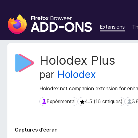
M
o
Extensions
T
d
u
l
e
M
Holodex Plus
s
é
t
p
par
Holodex
a
o
d
u
o
Holodex.net companion extension for enha
r
n
l
n
Expérimental
4.5 (16 critiques)
3 
Expérimental
4.5 (16 critiques)
3 835
e
é
n
e
s
a
d
v
Captures d’écran
e
i