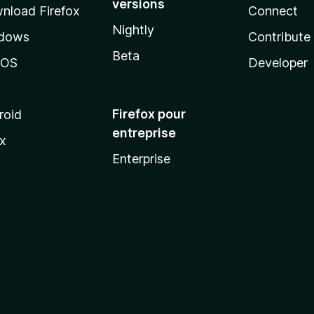
versions
nload Firefox
Connect
Nightly
dows
Contribute
Beta
cOS
Developer
Firefox pour
roid
entreprise
ux
Enterprise