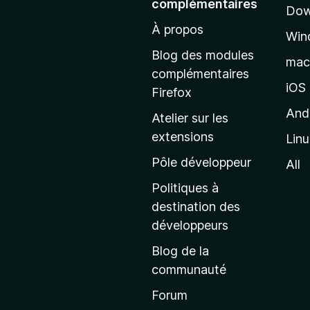
complémentaires
Dow
e
À propos
r
Win
à
Blog des modules
ma
l
complémentaires
a
iOS
Firefox
p
And
Atelier sur les
a
extensions
Lin
g
e
Pôle développeur
All
d
Politiques à
’
destination des
a
développeurs
c
Blog de la
c
communauté
u
e
Forum