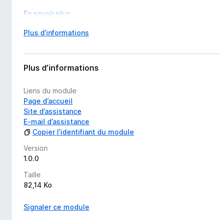
En savoir plus
D
Plus d’informations
é
v
e
Plus d’informations
l
o
Liens du module
p
Page d’accueil
p
Site d’assistance
e
E-mail d’assistance
r
Copier l’identifiant du module
p
o
Version
u
1.0.0
r
Taille
a
82,14 Ko
f
f
Signaler ce module
i
c