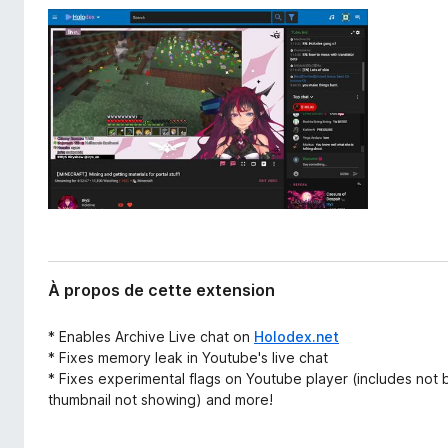
l
g
’
a
e
t
x
e
t
e
u
n
r
s
F
i
i
o
r
n
e
f
o
À propos de cette extension
x
* Enables Archive Live chat on
Holodex.net
* Fixes memory leak in Youtube's live chat
* Fixes experimental flags on Youtube player (includes not b
thumbnail not showing) and more!