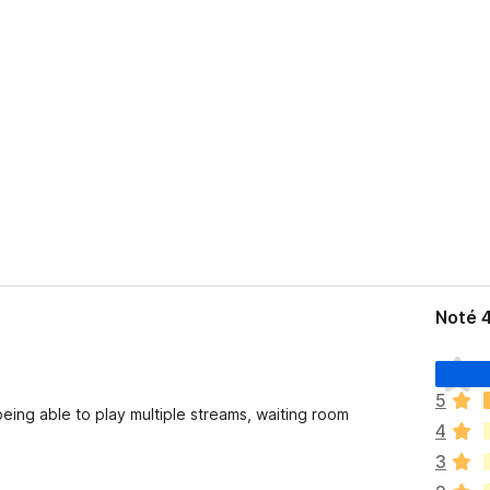
Noté 
I
l
5
n
eing able to play multiple streams, waiting room
4
’
y
3
a