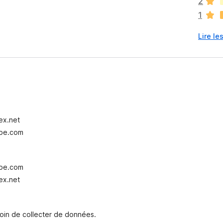
2
a
1
u
c
Lire le
u
n
e
n
o
t
e
p
ex.net
o
ube.com
u
r
l
’
ube.com
i
ex.net
n
s
t
oin de collecter de données.
a