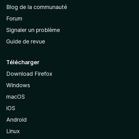
e
Blog de la communauté
d
’
Forum
a
Signaler un problème
c
Guide de revue
c
u
e
Télécharger
i
Download Firefox
l
Windows
d
e
macOS
M
iOS
o
z
Android
i
Linux
l