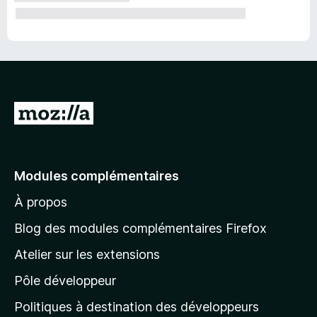
A
l
l
e
Modules complémentaires
r
À propos
à
l
Blog des modules complémentaires Firefox
a
Atelier sur les extensions
p
Pôle développeur
a
g
Politiques à destination des développeurs