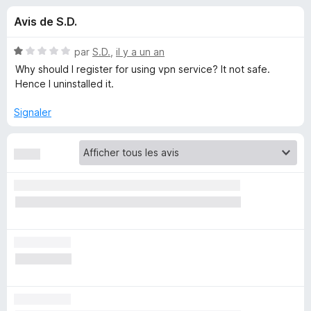
u
5
g
Avis de S.D.
a
e
t
N
par
S.D.
,
il y a un an
e
s
o
Why should I register for using vpn service? It not safe.
u
t
Hence I uninstalled it.
é
r
p
1
F
Signaler
s
i
o
u
r
r
e
u
5
f
o
r
x
M
y
I