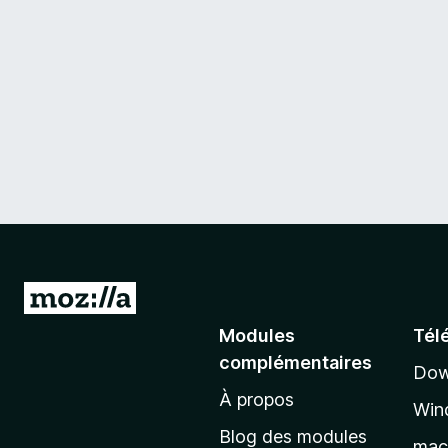
A
l
Modules
Tél
l
complémentaires
Dow
e
À propos
r
Win
à
Blog des modules
ma