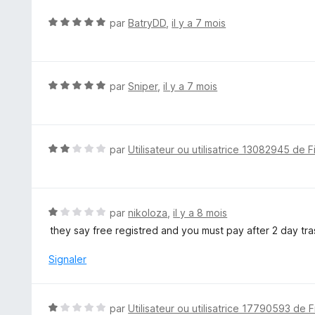
é
1
N
par
BatryDD
,
il y a 7 mois
s
o
u
t
r
é
5
5
N
par
Sniper
,
il y a 7 mois
s
o
u
t
r
é
5
5
N
par
Utilisateur ou utilisatrice 13082945 de F
s
o
u
t
r
é
5
2
N
par
nikoloza
,
il y a 8 mois
s
o
they say free registred and you must pay after 2 day tra
u
t
r
é
Signaler
5
1
s
u
N
par
Utilisateur ou utilisatrice 17790593 de F