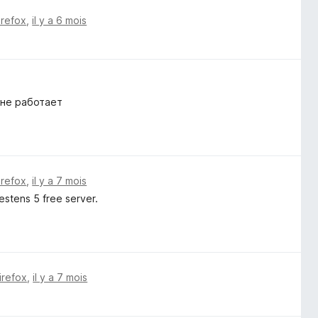
irefox
,
il y a 6 mois
 не работает
irefox
,
il y a 7 mois
estens 5 free server.
irefox
,
il y a 7 mois