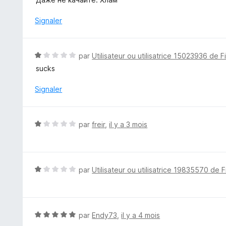
5
t
é
Signaler
1
s
u
N
par
Utilisateur ou utilisatrice 15023936 de F
r
o
sucks
5
t
é
Signaler
1
s
u
N
par
freir
,
il y a 3 mois
r
o
5
t
é
1
N
par
Utilisateur ou utilisatrice 19835570 de F
s
o
u
t
r
é
5
1
N
par
Endy73
,
il y a 4 mois
s
o