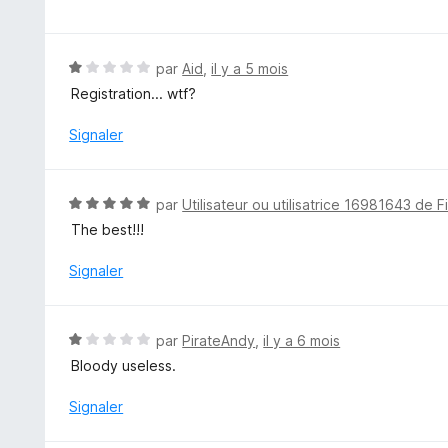
u
t
r
é
5
5
N
par
Aid
,
il y a 5 mois
s
o
Registration... wtf?
u
t
r
é
Signaler
5
1
s
u
N
par
Utilisateur ou utilisatrice 16981643 de F
r
o
The best!!!
5
t
é
Signaler
5
s
u
N
par
PirateAndy
,
il y a 6 mois
r
o
Bloody useless.
5
t
é
Signaler
1
s