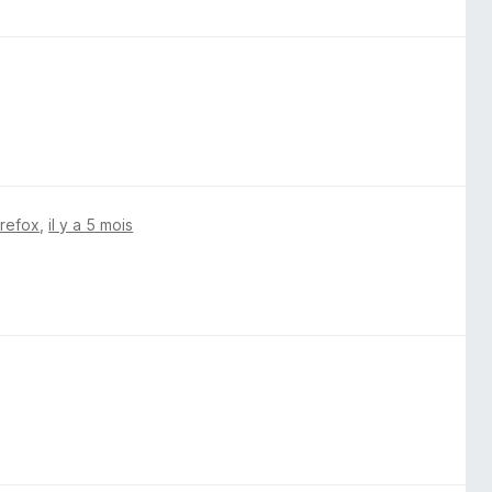
irefox
,
il y a 5 mois