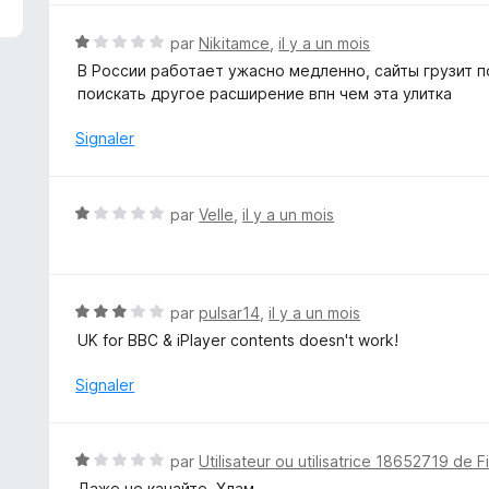
é
1
N
par
Nikitamce
,
il y a un mois
s
o
В России работает ужасно медленно, сайты грузит п
u
t
поискать другое расширение впн чем эта улитка
r
é
5
1
Signaler
s
u
r
N
par
Velle
,
il y a un mois
5
o
t
é
1
N
par
pulsar14
,
il y a un mois
s
o
UK for BBC & iPlayer contents doesn't work!
u
t
r
é
Signaler
5
3
s
u
N
par
Utilisateur ou utilisatrice 18652719 de F
r
o
Даже не качайте. Хлам