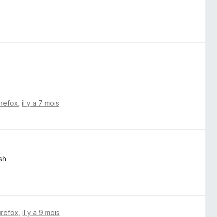
irefox
,
il y a 7 mois
sh
irefox
,
il y a 9 mois