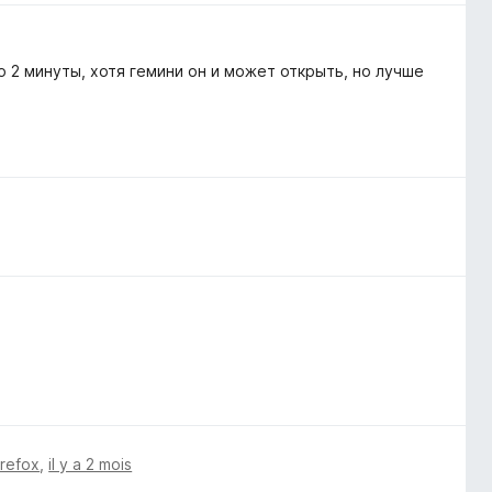
о 2 минуты, хотя гемини он и может открыть, но лучше
irefox
,
il y a 2 mois