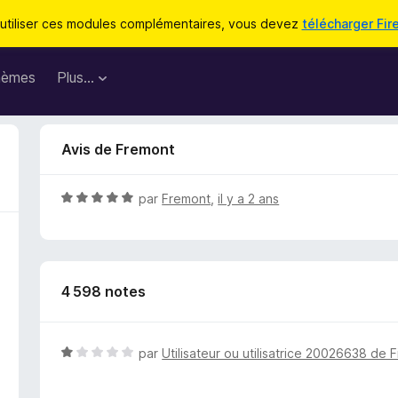
utiliser ces modules complémentaires, vous devez
télécharger Fir
hèmes
Plus…
Avis de Fremont
N
par
Fremont
,
il y a 2 ans
o
t
é
5
4 598 notes
s
u
r
5
N
par
Utilisateur ou utilisatrice 20026638 de F
o
t