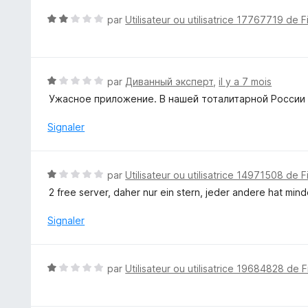
u
N
par
Utilisateur ou utilisatrice 17767719 de F
r
o
5
t
é
2
N
par
Диванный эксперт
,
il y a 7 mois
s
o
Ужасное приложение. В нашей тоталитарной России
u
t
r
é
Signaler
5
1
s
u
N
par
Utilisateur ou utilisatrice 14971508 de F
r
o
2 free server, daher nur ein stern, jeder andere hat mind
5
t
é
Signaler
1
s
u
N
par
Utilisateur ou utilisatrice 19684828 de F
r
o
5
t