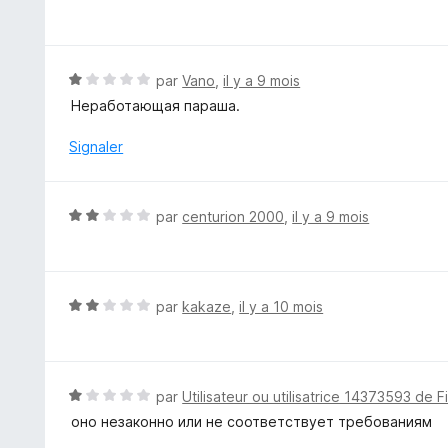
r
o
5
t
é
1
N
par
Vano
,
il y a 9 mois
s
o
Неработающая параша.
u
t
r
é
Signaler
5
1
s
u
N
par
centurion 2000
,
il y a 9 mois
r
o
5
t
é
2
N
par
kakaze
,
il y a 10 mois
s
o
u
t
r
é
5
2
N
par
Utilisateur ou utilisatrice 14373593 de F
s
o
оно незаконно или не соответствует требованиям
u
t