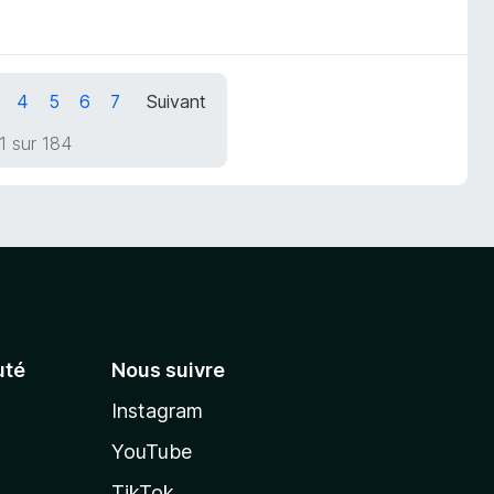
4
5
6
7
Suivant
1 sur 184
té
Nous suivre
Instagram
YouTube
TikTok