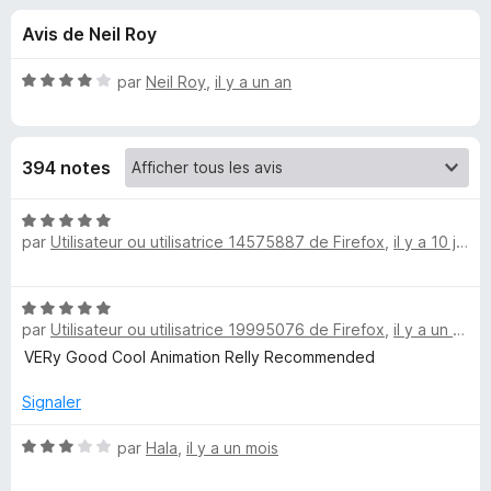
u
5
g
Avis de Neil Roy
a
e
t
N
par
Neil Roy
,
il y a un an
e
s
o
u
t
é
r
p
394 notes
4
F
s
i
o
u
N
r
r
par
Utilisateur ou utilisatrice 14575887 de Firefox
,
il y a 10 jours
o
e
u
5
t
f
é
o
N
5
r
par
Utilisateur ou utilisatrice 19995076 de Firefox
,
il y a un mois
o
x
s
t
VERy Good Cool Animation Relly Recommended
u
H
é
r
5
Signaler
5
a
s
u
N
par
Hala
,
il y a un mois
r
o
c