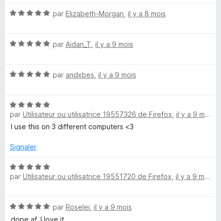
t
u
N
é
par
Elizabeth-Morgan
,
il y a 8 mois
r
o
5
5
t
s
N
é
par
Aidan_T
,
il y a 9 mois
u
o
5
r
t
s
5
N
é
par
andxbes
,
il y a 9 mois
u
o
5
r
t
s
5
N
é
u
par
Utilisateur ou utilisatrice 19557326 de Firefox
,
il y a 9 mois
o
5
r
t
s
5
I use this on 3 different computers <3
é
u
5
r
Signaler
s
5
u
N
par
Utilisateur ou utilisatrice 19551720 de Firefox
,
il y a 9 mois
r
o
5
t
é
N
par
Roselei
,
il y a 9 mois
5
o
s
dope af, I love it