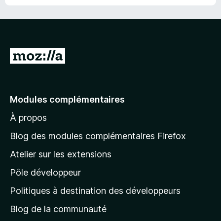
A
l
l
e
Modules complémentaires
r
À propos
à
l
Blog des modules complémentaires Firefox
a
Atelier sur les extensions
p
Pôle développeur
a
g
Politiques à destination des développeurs
e
Blog de la communauté
d