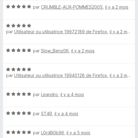
5
t
N
é
par
CRUMBLE-AUX-POMMES2005
,
il y a 2 mois
k
o
3
t
s
e
N
é
u
par
Utilisateur ou utilisatrice 19972189 de Firefox
,
il y a 2 mois
o
5
r
t
r
s
5
é
u
N
par
Slow_Benz06
,
il y a 2 mois
5
r
(
o
s
5
t
u
A
N
é
r
par
Utilisateur ou utilisatrice 19940128 de Firefox
,
il y a 3 mois
o
5
5
t
s
n
é
u
N
par
Leandro
,
il y a 4 mois
5
r
i
o
s
5
t
u
m
N
é
par
ST4R
,
il y a 4 mois
r
o
5
5
t
s
a
N
é
par
L0rdB0b96
,
il y a 5 mois
u