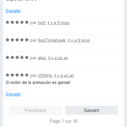
t
u
é
r
Signaler
5
5
s
N
par
tvet
,
il y a 9 mois
u
o
r
t
5
N
é
par
RedTomahawk
,
il y a 9 mois
o
5
t
s
N
é
par
alias
,
il y a un an
u
o
5
r
t
s
5
N
é
par
n0thing
,
il y a un an
u
o
5
r
El estilo de la animación es genial!
t
s
5
é
u
Signaler
5
r
s
5
Précédent
Suivant
u
r
Page 1 sur 16
5