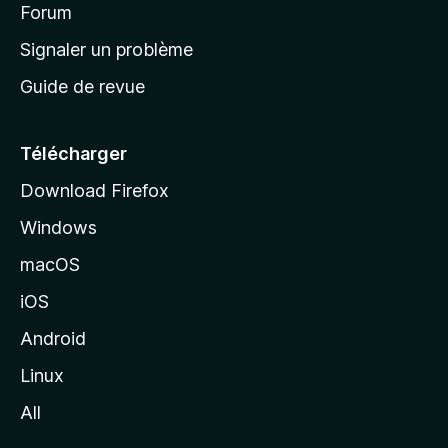
’
Forum
a
Signaler un problème
c
Guide de revue
c
u
e
Télécharger
i
Download Firefox
l
Windows
d
e
macOS
M
iOS
o
z
Android
i
Linux
l
All
l
a