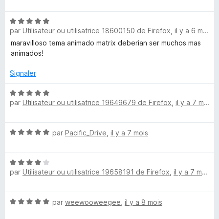
o
5
r
t
t
s
5
N
é
u
e
par
Utilisateur ou utilisatrice 18600150 de Firefox
,
il y a 6 mois
o
5
r
t
s
5
maravilloso tema animado matrix deberian ser muchos mas
é
u
animados!
d
5
r
s
5
Signaler
)
u
r
N
par
Utilisateur ou utilisatrice 19649679 de Firefox
,
il y a 7 mois
5
o
t
é
N
par
Pacific_Drive
,
il y a 7 mois
5
o
s
t
u
N
é
r
par
Utilisateur ou utilisatrice 19658191 de Firefox
,
il y a 7 mois
o
5
5
t
s
é
u
N
par
weewooweegee
,
il y a 8 mois
4
r
o
s
5