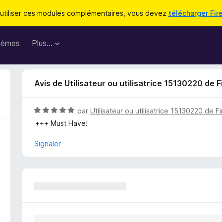
utiliser ces modules complémentaires, vous devez
télécharger Fir
hèmes
Plus…
Avis de Utilisateur ou utilisatrice 15130220 de F
N
par
Utilisateur ou utilisatrice 15130220 de F
o
+++ Must Have!
t
é
Signaler
5
s
u
r
5