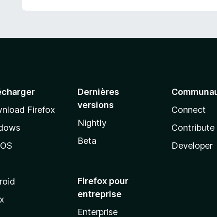
écharger
Dernières
Communau
versions
nload Firefox
Connect
Nightly
dows
Contribute
Beta
cOS
Developer
Firefox pour
roid
entreprise
ux
Enterprise