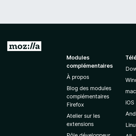
A
l
Modules
Tél
l
complémentaires
Dow
e
À propos
r
Win
à
Blog des modules
ma
l
complémentaires
a
iOS
Firefox
p
And
Atelier sur les
a
extensions
Lin
g
e
Pôle développeur