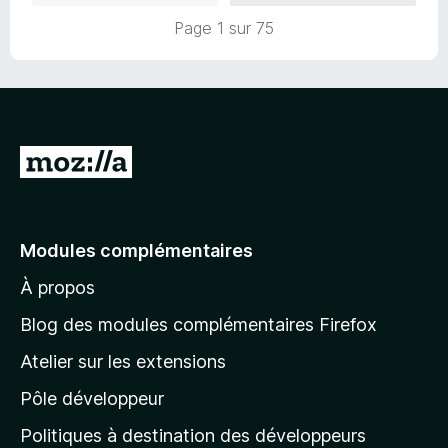
5
Page 1 sur 75
A
l
l
e
Modules complémentaires
r
À propos
à
l
Blog des modules complémentaires Firefox
a
Atelier sur les extensions
p
Pôle développeur
a
g
Politiques à destination des développeurs