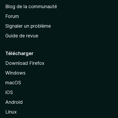
e
Blog de la communauté
d
’
Forum
a
Signaler un problème
c
Guide de revue
c
u
e
Télécharger
i
Download Firefox
l
Windows
d
e
macOS
M
iOS
o
z
Android
i
Linux
l