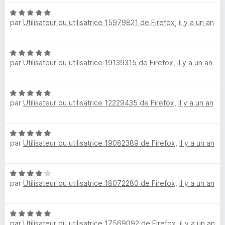
u
s
r
N
par
Utilisateur ou utilisatrice 15979821 de Firefox
,
il y a un an
5
o
t
t
é
N
5
e
par
Utilisateur ou utilisatrice 19139315 de Firefox
,
il y a un an
o
s
t
u
d
é
r
N
5
5
par
Utilisateur ou utilisatrice 12229435 de Firefox
,
il y a un an
S
o
s
t
u
é
r
h
N
5
5
par
Utilisateur ou utilisatrice 19082389 de Firefox
,
il y a un an
o
s
o
t
u
é
r
N
5
p
5
par
Utilisateur ou utilisatrice 18072280 de Firefox
,
il y a un an
o
s
t
u
s
é
r
N
4
5
par
Utilisateur ou utilisatrice 17569092 de Firefox
,
il y a un an
o