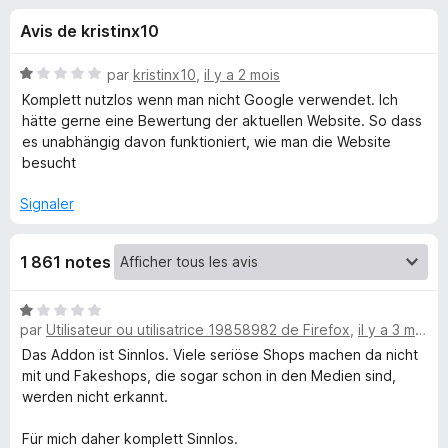
u
5
g
Avis de kristinx10
a
e
t
N
par
kristinx10
,
il y a 2 mois
e
s
o
Komplett nutzlos wenn man nicht Google verwendet. Ich
u
t
hätte gerne eine Bewertung der aktuellen Website. So dass
é
r
es unabhängig davon funktioniert, wie man die Website
p
1
F
besucht
s
i
o
u
Signaler
r
r
e
u
5
f
1 861 notes
o
r
x
N
par
Utilisateur ou utilisatrice 19858982 de Firefox
,
il y a 3 mois
o
E
t
Das Addon ist Sinnlos. Viele seriöse Shops machen da nicht
é
mit und Fakeshops, die sogar schon in den Medien sind,
x
1
werden nicht erkannt.
s
t
u
Für mich daher komplett Sinnlos.