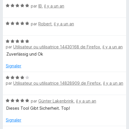
é
r
N
par
IB
,
il y a un an
5
5
o
s
t
u
N
é
par
Robert
,
il y a un an
r
o
5
5
t
s
N
é
u
par
Utilisateur ou utilisatrice 14430168 de Firefox
,
il y a un an
o
5
r
t
s
5
Zuverlässig und Ok
é
u
5
r
Signaler
s
5
u
N
par
Utilisateur ou utilisatrice 14828909 de Firefox
,
il y a un an
r
o
5
t
é
N
par
Günter Lakenbrink
,
il y a un an
4
o
s
Dieses Tool Gibt Sicherheit. Top!
t
u
é
r
Signaler
5
5