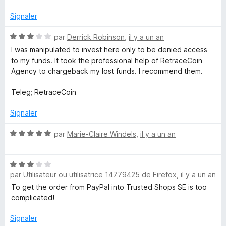
r
e
5
Signaler
N
par
Derrick Robinson
,
il y a un an
n
o
I was manipulated to invest here only to be denied access
t
to my funds. It took the professional help of RetraceCoin
s
é
Agency to chargeback my lost funds. I recommend them.
3
i
s
Teleg; RetraceCoin
u
r
o
Signaler
5
N
par
Marie-Claire Windels
,
il y a un an
n
o
t
T
N
é
par
Utilisateur ou utilisatrice 14779425 de Firefox
,
il y a un an
o
5
r
t
s
To get the order from PayPal into Trusted Shops SE is too
é
u
complicated!
3
r
u
s
5
Signaler