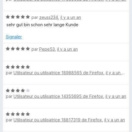
s
t
u
é
r
N
par
zeuss234
,
il y a un an
5
5
o
s
sehr gut bin schon sehr lange Kunde
t
u
é
r
Signaler
5
5
s
N
par
Pepe53
,
il y a un an
u
o
r
t
5
N
é
par
Utilisateur ou utilisatrice 18988565 de Firefox
,
il y a un an
o
5
t
s
é
u
N
5
r
par
Utilisateur ou utilisatrice 14355695 de Firefox
,
il y a un an
o
s
5
t
u
é
r
N
4
5
par
Utilisateur ou utilisatrice 18817319 de Firefox
,
il y a un an
o
s
t
u