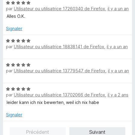
s
N
u
par
Utilisateur ou utilisatrice 17260340 de Firefox
,
il y a un an
o
r
t
Alles O.K.
5
é
5
Signaler
s
u
N
par
Utilisateur ou utilisatrice 18838141 de Firefox
,
il y a un an
r
o
5
t
é
N
5
par
Utilisateur ou utilisatrice 13779547 de Firefox
,
il y a un an
o
s
t
u
é
r
N
5
5
par
Utilisateur ou utilisatrice 13702066 de Firefox
,
il y a 2 ans
o
s
t
leider kann ich nix bewerten, weil ich nix habe
u
é
r
5
Signaler
5
s
u
Précédent
Suivant
r