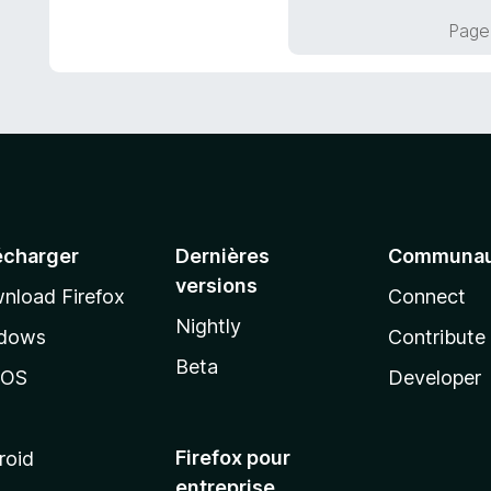
5
Page 
écharger
Dernières
Communau
versions
nload Firefox
Connect
Nightly
dows
Contribute
Beta
cOS
Developer
Firefox pour
roid
entreprise