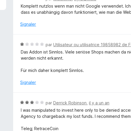
o
Komplett nutzlos wenn man nicht Google verwendet. Ich
t
dass es unabhängig davon funktioniert, wie man die We
é
1
Signaler
s
u
r
N
par
Utilisateur ou utilisatrice 19858982 de F
5
o
Das Addon ist Sinnlos. Viele seriöse Shops machen da ni
t
werden nicht erkannt.
é
1
Für mich daher komplett Sinnlos.
s
u
Signaler
r
5
N
par
Derrick Robinson
,
il y a un an
o
I was manipulated to invest here only to be denied acces
t
Agency to chargeback my lost funds. I recommend them
é
3
Teleg; RetraceCoin