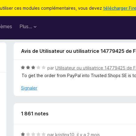
utiliser ces modules complémentaires, vous devez
télécharger Fir
hèmes
Plus…
Avis de Utilisateur ou utilisatrice 14779425 de F
N
par
Utilisateur ou utilisatrice 14779425 de F
o
To get the order from PayPal into Trusted Shops SE is t
t
é
Signaler
3
s
u
r
1 861 notes
5
N
par
kristinx10
,
il y a 2 mois