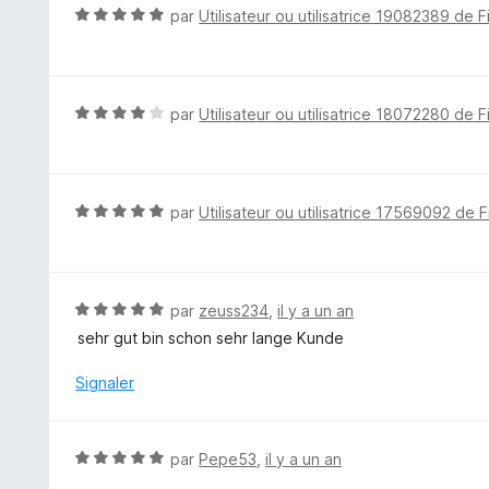
5
5
N
par
Utilisateur ou utilisatrice 19082389 de F
s
o
u
t
r
é
5
5
N
par
Utilisateur ou utilisatrice 18072280 de F
s
o
u
t
r
é
5
4
N
par
Utilisateur ou utilisatrice 17569092 de F
s
o
u
t
r
é
5
5
N
par
zeuss234
,
il y a un an
s
o
sehr gut bin schon sehr lange Kunde
u
t
r
é
Signaler
5
5
s
u
N
par
Pepe53
,
il y a un an
r
o