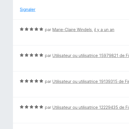
s
u
Signaler
r
5
N
par
Marie-Claire Windels
,
il y a un an
o
t
é
5
N
par
Utilisateur ou utilisatrice 15979821 de F
s
o
u
t
r
é
5
5
N
par
Utilisateur ou utilisatrice 19139315 de F
s
o
u
t
r
é
5
5
N
par
Utilisateur ou utilisatrice 12229435 de F
s
o
u
t
r
é