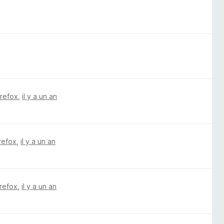
irefox
,
il y a un an
irefox
,
il y a un an
irefox
,
il y a un an