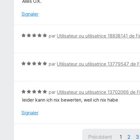
Alles O.K.
5
t
é
Signaler
5
s
u
N
par
Utilisateur ou utilisatrice 18838141 de F
r
o
5
t
é
5
N
par
Utilisateur ou utilisatrice 13779547 de F
s
o
u
t
r
é
5
5
N
par
Utilisateur ou utilisatrice 13702066 de F
s
o
leider kann ich nix bewerten, weil ich nix habe
u
t
r
é
Signaler
5
5
s
u
Précédent
1
2
3
r