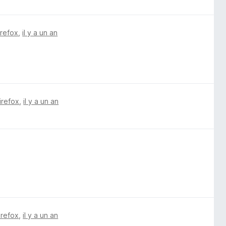
irefox
,
il y a un an
irefox
,
il y a un an
irefox
,
il y a un an