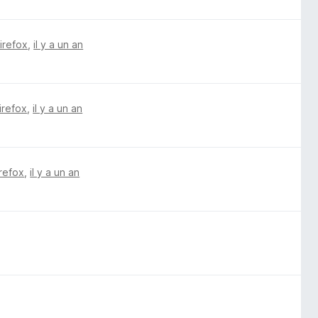
Firefox
,
il y a un an
irefox
,
il y a un an
irefox
,
il y a un an