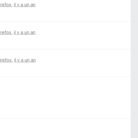
irefox
,
il y a un an
irefox
,
il y a un an
irefox
,
il y a un an