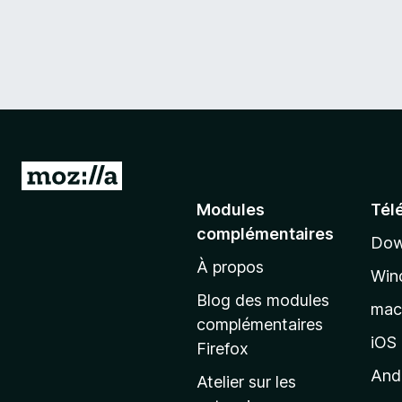
A
l
Modules
Tél
l
complémentaires
Dow
e
À propos
r
Win
à
Blog des modules
ma
l
complémentaires
a
iOS
Firefox
p
And
Atelier sur les
a