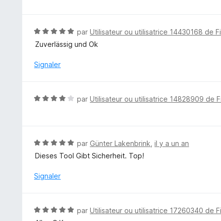
u
t
r
é
5
5
N
par
Utilisateur ou utilisatrice 14430168 de F
s
o
Zuverlässig und Ok
u
t
r
é
Signaler
5
5
s
u
N
par
Utilisateur ou utilisatrice 14828909 de F
r
o
5
t
é
4
N
par
Günter Lakenbrink
,
il y a un an
s
o
Dieses Tool Gibt Sicherheit. Top!
u
t
r
é
Signaler
5
5
s
u
N
par
Utilisateur ou utilisatrice 17260340 de F
r
o