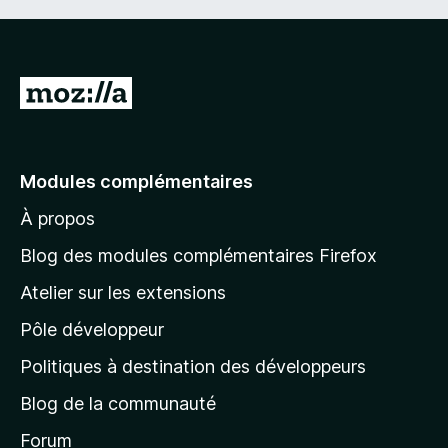
A
l
l
e
Modules complémentaires
r
À propos
à
l
Blog des modules complémentaires Firefox
a
Atelier sur les extensions
p
Pôle développeur
a
g
Politiques à destination des développeurs
e
Blog de la communauté
d
’
Forum