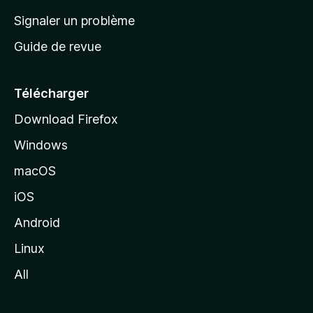
a
Signaler un problème
c
Guide de revue
c
u
e
Télécharger
i
Download Firefox
l
Windows
d
e
macOS
M
iOS
o
z
Android
i
Linux
l
All
l
a