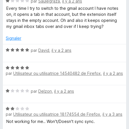
u
N
par
Saulėgrąža
,
il y a 2 ans
r
o
Every time I try to switch to the gmail account I have notes
5
t
on, it opens a tab in that account, but the extension itself
é
stays in the empty account. Oh and also it keeps opening
1
my gmail inbox tabs over and over if I keep trying?
s
u
Signaler
r
5
N
par
David
,
il y a 2 ans
o
t
N
é
par
Utilisateur ou utilisatrice 14540482 de Firefox
,
il y a 2 ans
o
5
t
s
é
u
N
par
Delzon
,
il y a 2 ans
5
r
o
s
5
t
u
N
é
r
par
Utilisateur ou utilisatrice 18174554 de Firefox
,
il y a 3 ans
o
1
5
t
s
Not working for me.. Won't/Doesn't sync sync.
é
u