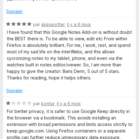
r
t
5
g
é
Signaler
5
s
N
l
par
skipspotter
,
il y a 6 mois
u
o
I have found that this Google Notes Add-on is without doubt
r
t
the BEST there is. To be able to view, edit etc From within
e
5
é
Firefox is absolutely brilliant. For me, I work, rest, and spend
5
most of my sad life on the interWebs, and this allows
K
s
sycronizing notes to my tablet, phone, and even via the
u
watches built in notes editor/viewer. So, I am more than
e
r
happy to give the creator: Baris Derin, 5 out of 5 stars.
5
Thanks for reading, hope it helps others.
e
Signaler
p
N
par
kontur
,
il y a 6 mois
o
For better privacy, it is safer to use Google Keep directly in
N
t
the browser via a bookmark. This avoids installing an
é
extension with broad permissions and limits access strictly to
o
1
keep.google.com. Using Firefox containers or a separate
s
profile can further reduce unnecessary data exposure.