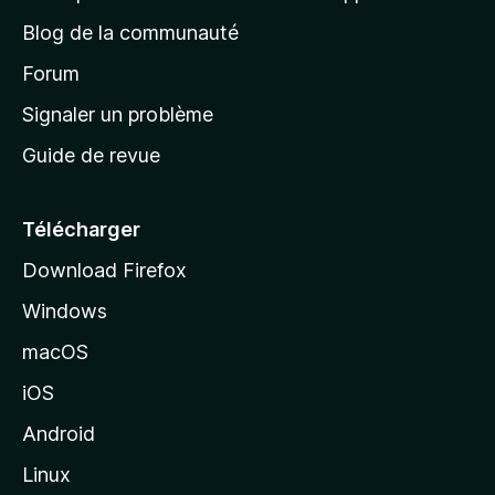
e
Blog de la communauté
d
’
Forum
a
Signaler un problème
c
Guide de revue
c
u
e
Télécharger
i
Download Firefox
l
Windows
d
e
macOS
M
iOS
o
z
Android
i
Linux
l