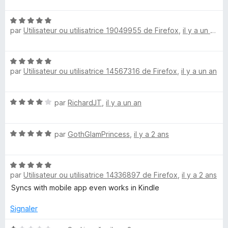
t
u
é
r
N
5
5
par
Utilisateur ou utilisatrice 19049955 de Firefox
,
il y a un an
o
s
t
u
é
r
N
5
5
par
Utilisateur ou utilisatrice 14567316 de Firefox
,
il y a un an
o
s
t
u
é
r
N
par
RichardJT
,
il y a un an
5
5
o
s
t
u
N
é
par
GothGlamPrincess
,
il y a 2 ans
r
o
4
5
t
s
N
é
u
par
Utilisateur ou utilisatrice 14336897 de Firefox
,
il y a 2 ans
o
5
r
t
s
5
Syncs with mobile app even works in Kindle
é
u
5
r
Signaler
s
5