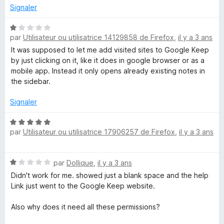
2
r
Signaler
s
5
u
N
par
Utilisateur ou utilisatrice 14129858 de Firefox
,
il y a 3 ans
r
o
5
t
It was supposed to let me add visited sites to Google Keep
é
by just clicking on it, like it does in google browser or as a
1
mobile app. Instead it only opens already existing notes in
s
the sidebar.
u
r
Signaler
5
N
par
Utilisateur ou utilisatrice 17906257 de Firefox
,
il y a 3 ans
o
t
é
N
par
Dollique
,
il y a 3 ans
5
o
s
Didn't work for me. showed just a blank space and the help
t
u
Link just went to the Google Keep website.
é
r
1
5
Also why does it need all these permissions?
s