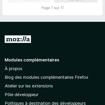
5
r
s
5
Page 1 sur 11
u
r
5
A
l
l
e
Modules complémentaires
r
À propos
à
l
Blog des modules complémentaires Firefox
a
Atelier sur les extensions
p
Pôle développeur
a
g
Politiques à destination des développeurs