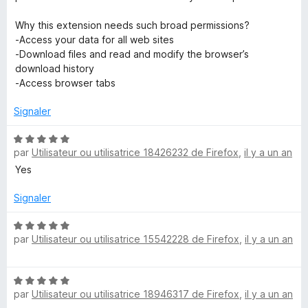
u
t
r
Why this extension needs such broad permissions?
5
-Access your data for all web sites
e
-Download files and read and modify the browser’s
download history
s
-Access browser tabs
Signaler
N
par
Utilisateur ou utilisatrice 18426232 de Firefox
,
il y a un an
o
t
Yes
é
5
Signaler
s
u
N
par
Utilisateur ou utilisatrice 15542228 de Firefox
,
il y a un an
r
o
5
t
é
N
5
par
Utilisateur ou utilisatrice 18946317 de Firefox
,
il y a un an
o
s