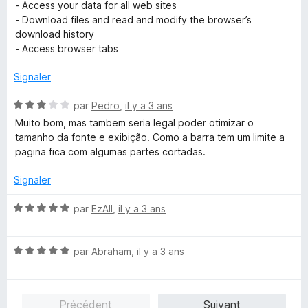
u
- Access your data for all web sites
r
- Download files and read and modify the browser’s
5
download history
- Access browser tabs
Signaler
N
par
Pedro
,
il y a 3 ans
o
Muito bom, mas tambem seria legal poder otimizar o
t
tamanho da fonte e exibição. Como a barra tem um limite a
é
pagina fica com algumas partes cortadas.
3
s
Signaler
u
r
N
par
EzAll
,
il y a 3 ans
5
o
t
N
é
par
Abraham
,
il y a 3 ans
o
5
t
s
é
u
Précédent
Suivant