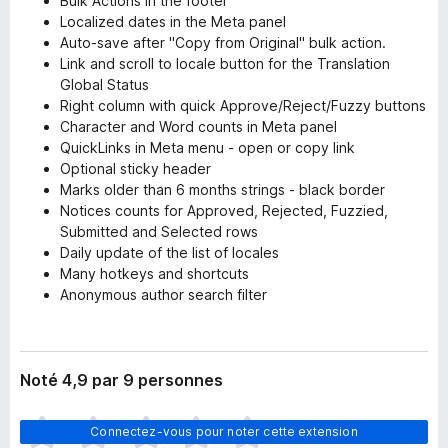
Bulk Actions in the footer
Localized dates in the Meta panel
Auto-save after "Copy from Original" bulk action.
Link and scroll to locale button for the Translation
Global Status
Right column with quick Approve/Reject/Fuzzy buttons
Character and Word counts in Meta panel
QuickLinks in Meta menu - open or copy link
Optional sticky header
Marks older than 6 months strings - black border
Notices counts for Approved, Rejected, Fuzzied,
Submitted and Selected rows
Daily update of the list of locales
Many hotkeys and shortcuts
Anonymous author search filter
Noté 4,9 par 9 personnes
I
Connectez-vous pour noter cette extension
l