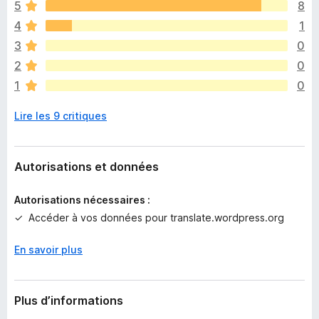
5
8
n
4
1
’
y
3
0
a
2
0
a
1
0
u
c
Lire les 9 critiques
u
n
e
n
Autorisations et données
o
t
Autorisations nécessaires :
e
Accéder à vos données pour translate.wordpress.org
p
o
En savoir plus
u
r
l
’
Plus d’informations
i