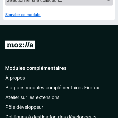
Signaler ce module
A
l
l
e
Modules complémentaires
r
À propos
à
l
Blog des modules complémentaires Firefox
a
Atelier sur les extensions
p
Pôle développeur
a
g
Politiques à destination des développeurs