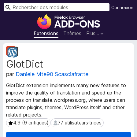
R
Connexion
e
M
c
o
h
d
Extensions
Thèmes
Plus…
e
u
r
l
M
c
e
é
h
GlotDict
t
s
e
a
p
r
par
Daniele Mte90 Scasciafratte
d
o
o
u
GlotDict extension implements many new features to
n
r
improve the quality of translation and speed up the
n
l
process on translate.wordpress.org, where users can
é
e
e
translate plugins, themes, WordPress itself and other
s
n
related projects.
d
a
4.9 (9 critiques)
77 utilisateurs·trices
4.9 (9 critiques)
77 utilisateurs·trices
e
v
l
i