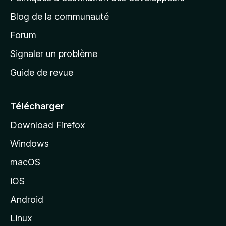
e
Blog de la communauté
d
’
Forum
a
Signaler un problème
c
Guide de revue
c
u
e
Télécharger
i
Download Firefox
l
Windows
d
e
macOS
M
iOS
o
z
Android
i
Linux
l