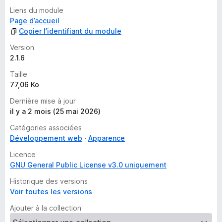
n
Liens du module
s
Page d’accueil
t
Copier l’identifiant du module
a
Version
n
2.1.6
t
Taille
77,06 Ko
Dernière mise à jour
il y a 2 mois (25 mai 2026)
Catégories associées
Développement web
Apparence
Licence
GNU General Public License v3.0 uniquement
Historique des versions
Voir toutes les versions
Ajouter à la collection