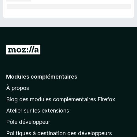
v
i
e
A
l
l
e
Modules complémentaires
r
À propos
à
l
Blog des modules complémentaires Firefox
a
Atelier sur les extensions
p
Pôle développeur
a
g
Politiques à destination des développeurs