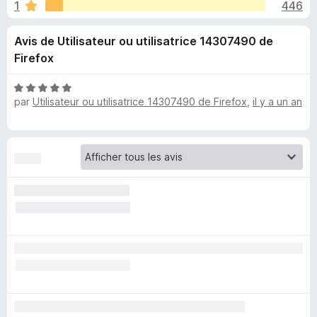
u
1
446
r
g
5
a
e
Avis de Utilisateur ou utilisatrice 14307490 de
t
Firefox
e
s
u
N
r
p
par
Utilisateur ou utilisatrice 14307490 de Firefox
,
il y a un an
o
F
t
i
é
o
5
r
s
e
u
u
f
r
o
r
5
x
G
h
o