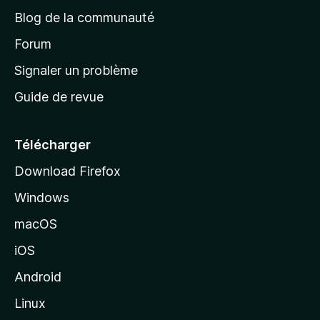
e
Blog de la communauté
d
’
Forum
a
Signaler un problème
c
Guide de revue
c
u
e
Télécharger
i
Download Firefox
l
Windows
d
e
macOS
M
iOS
o
z
Android
i
Linux
l