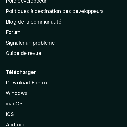
Pôle développeur
a
g
Politiques à destination des développeurs
e
Blog de la communauté
d
’
Forum
a
Signaler un problème
c
Guide de revue
c
u
e
Télécharger
i
Download Firefox
l
Windows
d
e
macOS
M
iOS
o
z
Android