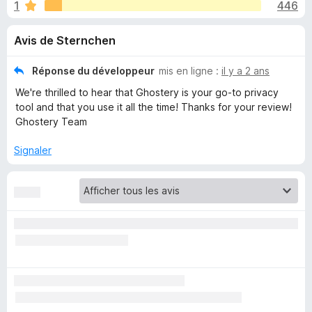
u
1
446
r
g
5
a
e
Avis de Sternchen
t
e
s
Réponse du développeur
mis en ligne :
il y a 2 ans
u
We're thrilled to hear that Ghostery is your go-to privacy
r
p
tool and that you use it all the time! Thanks for your review!
F
Ghostery Team
i
o
r
Signaler
e
u
f
o
r
x
G
h
o