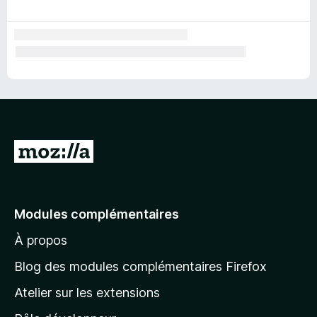
v
i
e
A
l
l
e
Modules complémentaires
r
À propos
à
l
Blog des modules complémentaires Firefox
a
Atelier sur les extensions
p