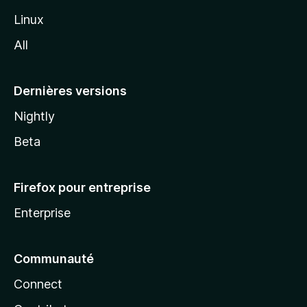
i
Linux
l
All
l
a
Dernières versions
Nightly
Beta
Firefox pour entreprise
Enterprise
Communauté
Connect