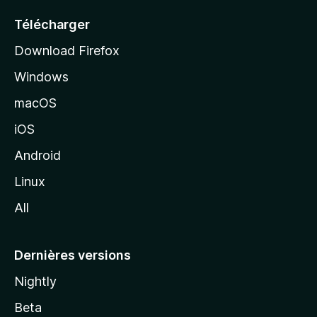
u
e
Télécharger
i
Download Firefox
l
Windows
d
e
macOS
M
iOS
o
z
Android
i
Linux
l
All
l
a
Dernières versions
Nightly
Beta