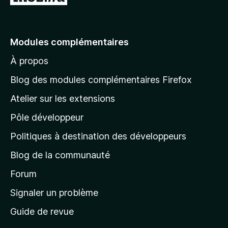
l
l
e
Modules complémentaires
r
À propos
à
l
Blog des modules complémentaires Firefox
a
Atelier sur les extensions
p
Pôle développeur
a
g
Politiques à destination des développeurs
e
Blog de la communauté
d
’
Forum
a
Signaler un problème
c
Guide de revue
c