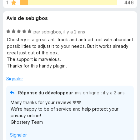
u
1
446
r
g
5
a
e
Avis de sebigbos
t
e
s
N
par
sebigbos
,
il y a 2 ans
u
o
Ghostery is a great anti-track and anti-ad tool with abundant
r
p
t
possibilities to adjust it to your needs. But it works already
F
é
great just out of the box.
5
i
The support is marvelous.
o
s
r
Thanks for this handy plugin.
u
e
u
r
Signaler
f
5
o
r
Réponse du développeur
mis en ligne :
il y a 2 ans
x
Many thanks for your review! 💙💙
G
We're happy to be of service and help protect your
privacy online!
h
Ghostery Team
o
Signaler