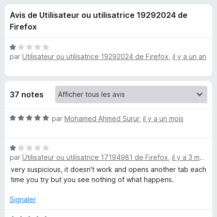
u
5
g
Avis de Utilisateur ou utilisatrice 19292024 de
a
e
Firefox
t
e
s
N
u
par
Utilisateur ou utilisatrice 19292024 de Firefox
,
il y a un an
o
r
t
p
é
F
1
i
o
37 notes
s
r
u
e
u
N
r
par
Mohamed Ahmed Surur
,
il y a un mois
f
o
5
o
t
r
x
N
é
par
Utilisateur ou utilisatrice 17194981 de Firefox
,
il y a 3 mois
o
5
F
t
s
very suspicious, it doesn't work and opens another tab each
é
u
time you try but you see nothing of what happens.
r
1
r
s
5
Signaler
e
u