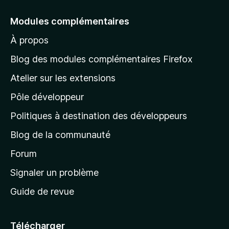
l
e
Modules complémentaires
r
À propos
à
l
Blog des modules complémentaires Firefox
a
Atelier sur les extensions
p
Pôle développeur
a
g
Politiques à destination des développeurs
e
Blog de la communauté
d
’
Forum
a
Signaler un problème
c
Guide de revue
c
u
e
Télécharger