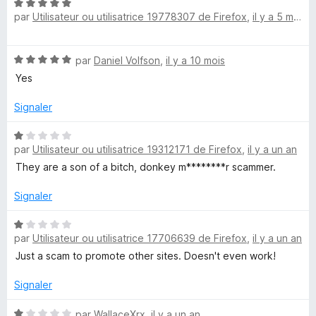
r
N
par
Utilisateur ou utilisatrice 19778307 de Firefox
,
il y a 5 mois
5
o
e
t
é
Y
N
par
Daniel Volfson
,
il y a 10 mois
5
o
s
Yes
o
t
u
é
r
Signaler
5
5
u
s
N
u
par
Utilisateur ou utilisatrice 19312171 de Firefox
,
il y a un an
o
T
r
t
They are a son of a bitch, donkey m********r scammer.
5
é
u
1
Signaler
s
b
u
N
par
Utilisateur ou utilisatrice 17706639 de Firefox
,
il y a un an
r
o
5
t
Just a scam to promote other sites. Doesn't even work!
e
é
1
Signaler
V
s
u
N
par
WallaceXrx
,
il y a un an