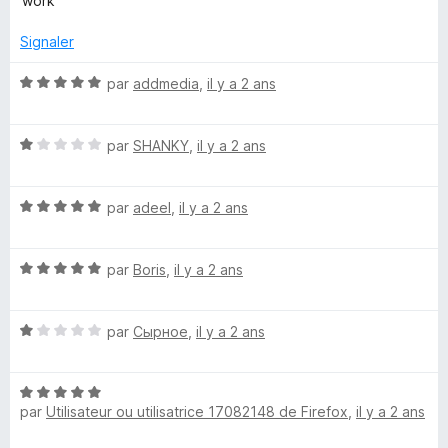
work
é
u
1
r
Signaler
s
5
u
N
par
addmedia
,
il y a 2 ans
r
o
5
t
N
é
par
SHANKY
,
il y a 2 ans
o
5
t
s
N
é
par
adeel
,
il y a 2 ans
u
o
1
r
t
s
5
N
é
par
Boris
,
il y a 2 ans
u
o
5
r
t
s
5
N
é
par
Сырное
,
il y a 2 ans
u
o
5
r
t
s
5
N
é
u
par
Utilisateur ou utilisatrice 17082148 de Firefox
,
il y a 2 ans
o
1
r
t
s
5