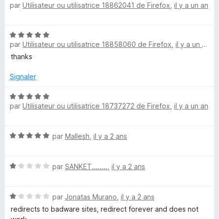
o
par
Utilisateur ou utilisatrice 18862041 de Firefox
,
il y a un an
r
o
5
t
a
é
N
1
par
Utilisateur ou utilisatrice 18858060 de Firefox
,
il y a un an
o
d
s
t
thanks
u
é
r
e
5
Signaler
5
s
r
u
N
par
Utilisateur ou utilisatrice 18737272 de Firefox
,
il y a un an
r
o
5
t
é
N
par
Mallesh
,
il y a 2 ans
5
o
s
t
u
N
é
par
SANKET........
,
il y a 2 ans
r
o
5
5
t
s
N
é
par
Jonatas Murano
,
il y a 2 ans
u
o
1
r
redirects to badware sites, redirect forever and does not
t
s
5