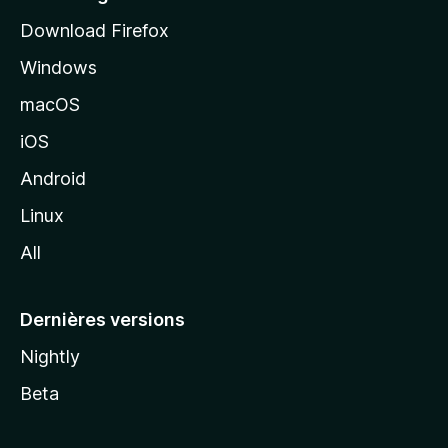
i
Download Firefox
l
Windows
d
e
macOS
M
iOS
o
z
Android
i
Linux
l
All
l
a
Dernières versions
Nightly
Beta