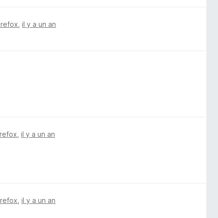
irefox
,
il y a un an
irefox
,
il y a un an
irefox
,
il y a un an