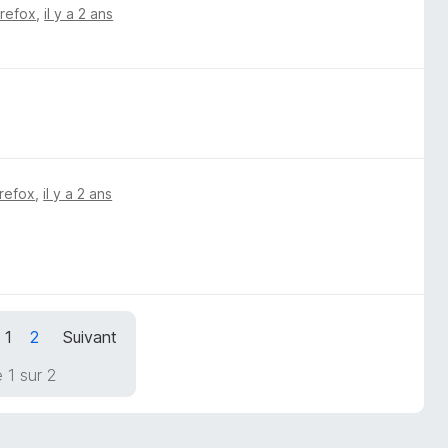
irefox
,
il y a 2 ans
irefox
,
il y a 2 ans
1
2
Suivant
 1 sur 2