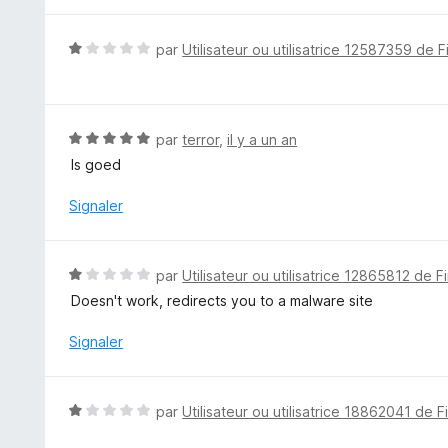
s
u
N
par
Utilisateur ou utilisatrice 12587359 de F
r
o
5
t
é
1
N
par
terror
,
il y a un an
s
o
Is goed
u
t
r
é
Signaler
5
5
s
u
N
par
Utilisateur ou utilisatrice 12865812 de F
r
o
Doesn't work, redirects you to a malware site
5
t
é
Signaler
1
s
u
N
par
Utilisateur ou utilisatrice 18862041 de F
r
o
5