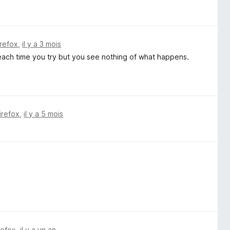
irefox
,
il y a 3 mois
each time you try but you see nothing of what happens.
irefox
,
il y a 5 mois
refox
,
il y a un an