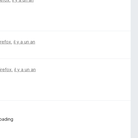
irefox
,
il y a un an
irefox
,
il y a un an
loading