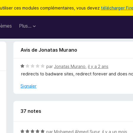
utiliser ces modules complémentaires, vous devez
télécharger Fir
hèmes
Plus…
Avis de Jonatas Murano
N
par
Jonatas Murano
,
il y a 2 ans
o
redirects to badware sites, redirect forever and does n
t
é
Signaler
1
s
u
r
37 notes
5
N
par
Mohamed Ahmed Surur
,
il y a un mois