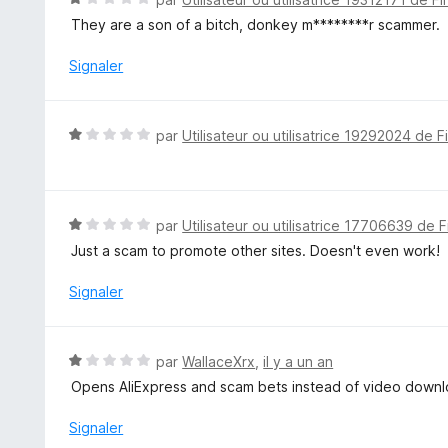
r
o
They are a son of a bitch, donkey m********r scammer.
5
t
é
Signaler
1
s
u
N
par
Utilisateur ou utilisatrice 19292024 de F
r
o
5
t
é
1
N
par
Utilisateur ou utilisatrice 17706639 de F
s
o
Just a scam to promote other sites. Doesn't even work!
u
t
r
é
Signaler
5
1
s
u
N
par
WallaceXrx
,
il y a un an
r
o
Opens AliExpress and scam bets instead of video down
5
t
é
Signaler
1