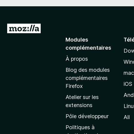
A
l
Modules
Tél
l
complémentaires
Dow
e
À propos
r
Win
à
Blog des modules
ma
l
complémentaires
a
iOS
Firefox
p
And
Atelier sur les
a
extensions
Lin
g
e
Pôle développeur
All
d
Politiques à
’