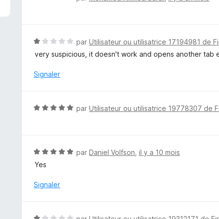
o
t
é
5
N
par
Utilisateur ou utilisatrice 17194981 de F
s
o
very suspicious, it doesn't work and opens another tab 
u
t
r
é
Signaler
5
1
s
u
N
par
Utilisateur ou utilisatrice 19778307 de F
r
o
5
t
é
5
N
par
Daniel Volfson
,
il y a 10 mois
s
o
Yes
u
t
r
é
Signaler
5
5
s
u
N
par
Utilisateur ou utilisatrice 19312171 de Fi