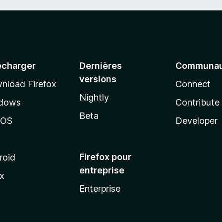
écharger
Dernières
Communau
versions
nload Firefox
Connect
Nightly
dows
Contribute
Beta
cOS
Developer
Firefox pour
roid
entreprise
ux
Enterprise