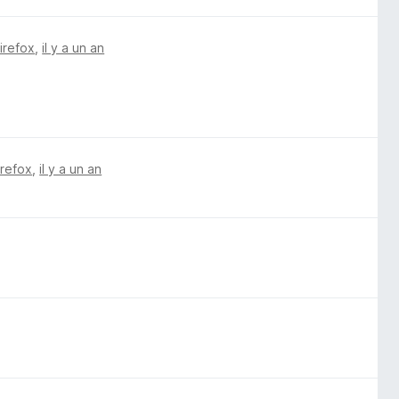
Firefox
,
il y a un an
irefox
,
il y a un an