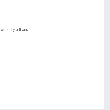
irefox
,
il y a 6 ans