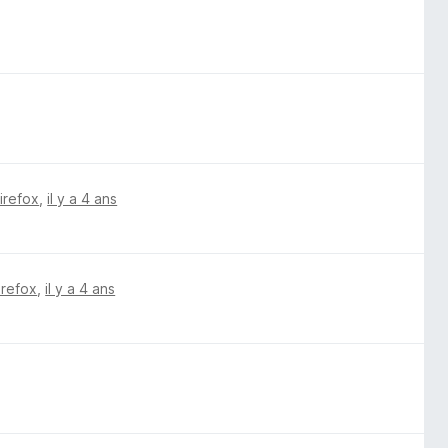
Firefox
,
il y a 4 ans
irefox
,
il y a 4 ans