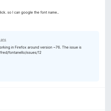
lick. so I can google the font name..
5 ans
orking in Firefox around version ~76. The issue is
rfred/fontanello/issues/12