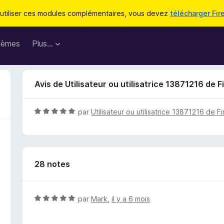
utiliser ces modules complémentaires, vous devez
télécharger Fir
hèmes
Plus…
Avis de Utilisateur ou utilisatrice 13871216 de F
N
par
Utilisateur ou utilisatrice 13871216 de F
o
t
é
5
28 notes
s
u
r
5
N
par
Mark
,
il y a 6 mois
o
t