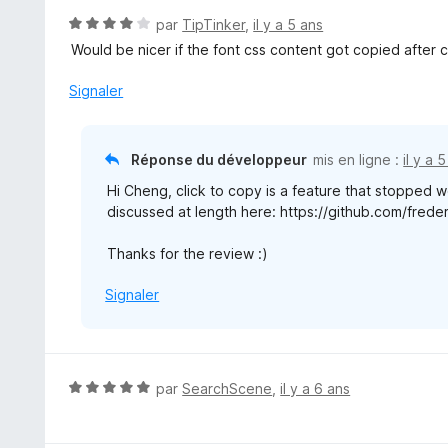
u
N
par
TipTinker
,
il y a 5 ans
r
o
Would be nicer if the font css content got copied after c
5
t
é
Signaler
4
s
u
Réponse du développeur
mis en ligne :
il y a 
r
Hi Cheng, click to copy is a feature that stopped w
5
discussed at length here: https://github.com/frede
Thanks for the review :)
Signaler
N
par
SearchScene
,
il y a 6 ans
o
t