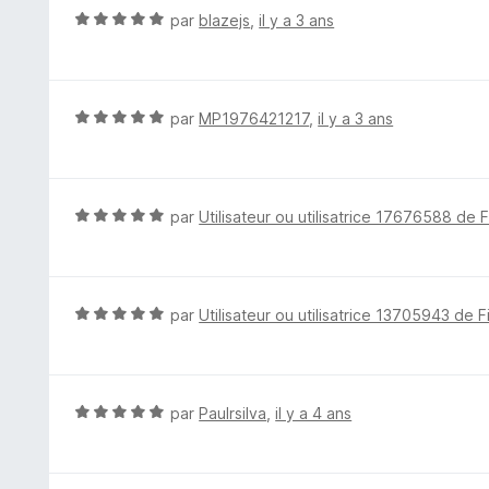
r
N
par
blazejs
,
il y a 3 ans
5
o
t
é
5
N
par
MP1976421217
,
il y a 3 ans
s
o
u
t
r
é
5
5
N
par
Utilisateur ou utilisatrice 17676588 de 
s
o
u
t
r
é
5
5
N
par
Utilisateur ou utilisatrice 13705943 de F
s
o
u
t
r
é
5
5
N
par
Paulrsilva
,
il y a 4 ans
s
o
u
t
r
é