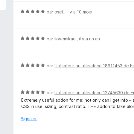
é
5
N
par
osef.
,
il y a 10 mois
s
o
u
t
r
é
5
5
N
par
ilovemikael
,
il y a un an
s
o
u
t
r
é
5
5
N
par
Utilisateur ou utilisatrice 18911453 de F
s
o
u
t
r
é
5
5
N
par
Utilisateur ou utilisatrice 12745630 de F
s
o
Extremely useful addon for me: not only can I get info – 
u
t
CSS in use, sizing, contrast ratio. THE addon to take alo
r
é
5
5
Signaler
s
u