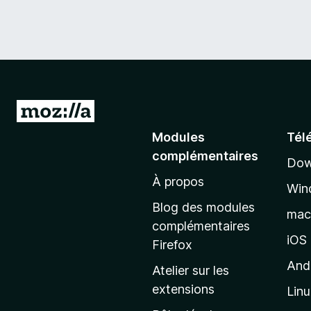
A
l
Modules
Tél
l
complémentaires
Dow
e
À propos
r
Win
à
Blog des modules
ma
l
complémentaires
a
iOS
Firefox
p
And
Atelier sur les
a
extensions
Lin
g