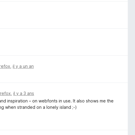
irefox
,
il y a un an
irefox
,
il y a 3 ans
and inspiration – on webfonts in use. It also shows me the
ng when stranded on a lonely island ;-)