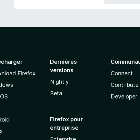
écharger
Dernières
Communau
versions
nload Firefox
Connect
Nightly
dows
Contribute
Beta
cOS
Developer
Firefox pour
roid
entreprise
ux
Enterprise