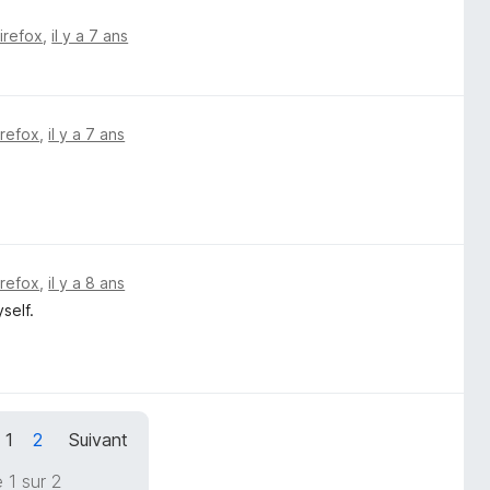
Firefox
,
il y a 7 ans
irefox
,
il y a 7 ans
irefox
,
il y a 8 ans
self.
1
2
Suivant
 1 sur 2