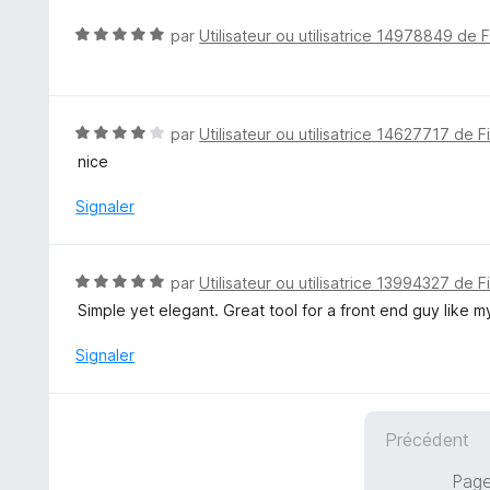
é
5
5
N
par
Utilisateur ou utilisatrice 14978849 de 
s
o
u
t
r
é
5
5
N
par
Utilisateur ou utilisatrice 14627717 de F
s
o
nice
u
t
r
é
Signaler
5
4
s
u
N
par
Utilisateur ou utilisatrice 13994327 de F
r
o
Simple yet elegant. Great tool for a front end guy like my
5
t
é
Signaler
5
s
u
Précédent
r
5
Page