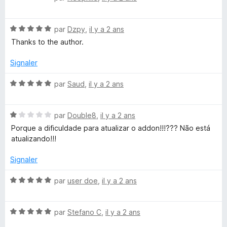
o
t
N
é
par
Dzpy
,
il y a 2 ans
o
5
Thanks to the author.
t
s
é
u
Signaler
5
r
s
5
N
par
Saud
,
il y a 2 ans
u
o
r
t
5
N
é
par
Double8
,
il y a 2 ans
o
5
Porque a dificuldade para atualizar o addon!!!??? Não está
t
s
atualizando!!!
é
u
1
r
Signaler
s
5
u
N
par
user doe
,
il y a 2 ans
r
o
5
t
N
é
par
Stefano C
,
il y a 2 ans
o
5