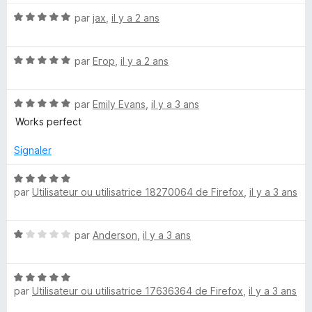
5
t
N
é
par
jax
,
il y a 2 ans
o
5
t
s
N
é
par
Егор
,
il y a 2 ans
u
o
5
r
t
s
5
N
é
par
Emily Evans
,
il y a 3 ans
u
o
5
r
Works perfect
t
s
5
é
u
Signaler
5
r
s
5
N
u
par
Utilisateur ou utilisatrice 18270064 de Firefox
,
il y a 3 ans
o
r
t
5
é
N
par
Anderson
,
il y a 3 ans
5
o
s
t
u
N
é
r
par
Utilisateur ou utilisatrice 17636364 de Firefox
,
il y a 3 ans
o
1
5
t
s