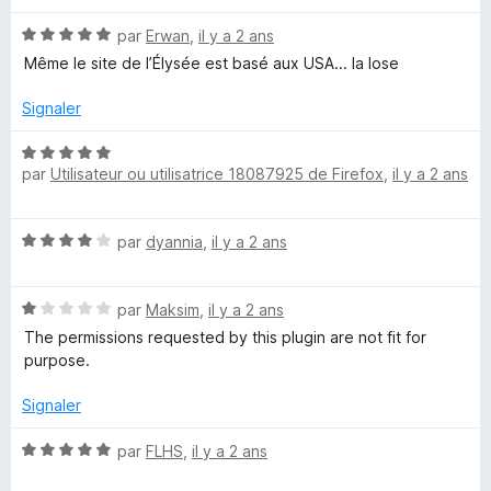
t
s
N
é
par
Erwan
,
il y a 2 ans
u
o
5
r
Même le site de l’Élysée est basé aux USA... la lose
t
s
5
é
u
Signaler
5
r
s
5
N
u
par
Utilisateur ou utilisatrice 18087925 de Firefox
,
il y a 2 ans
o
r
t
5
é
N
par
dyannia
,
il y a 2 ans
5
o
s
t
u
N
é
par
Maksim
,
il y a 2 ans
r
o
4
5
The permissions requested by this plugin are not fit for
t
s
purpose.
é
u
1
r
Signaler
s
5
u
N
par
FLHS
,
il y a 2 ans
r
o