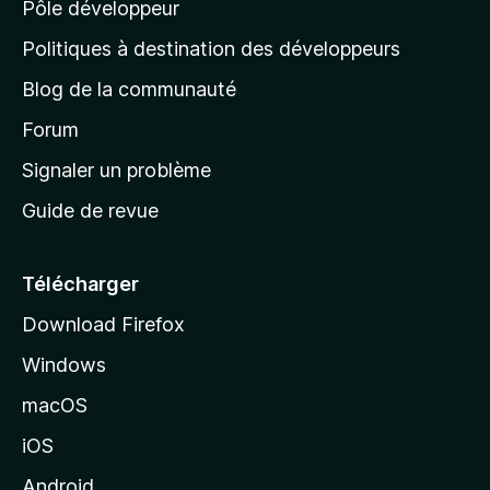
Pôle développeur
a
g
Politiques à destination des développeurs
e
Blog de la communauté
d
’
Forum
a
Signaler un problème
c
Guide de revue
c
u
e
Télécharger
i
Download Firefox
l
Windows
d
e
macOS
M
iOS
o
z
Android