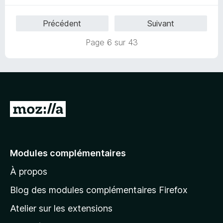
é
u
5
r
Précédent
Suivant
s
5
u
Page 6 sur 43
r
5
A
l
l
e
Modules complémentaires
r
À propos
à
l
Blog des modules complémentaires Firefox
a
Atelier sur les extensions
p