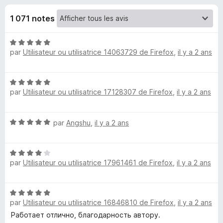
u
5
g
1 071 notes
a
e
t
N
e
s
par
Utilisateur ou utilisatrice 14063729 de Firefox
,
il y a 2 ans
o
u
t
r
p
é
F
N
5
par
Utilisateur ou utilisatrice 17128307 de Firefox
i
,
il y a 2 ans
o
o
s
t
r
u
é
r
e
u
N
par
Angshu
,
il y a 2 ans
5
5
f
o
s
o
r
t
u
x
N
é
r
par
Utilisateur ou utilisatrice 17961461 de Firefox
,
il y a 2 ans
o
5
5
F
t
s
é
u
l
N
4
r
par
Utilisateur ou utilisatrice 16846810 de Firefox
,
il y a 2 ans
o
s
5
t
a
Работает отлично, благодарность автору.
u