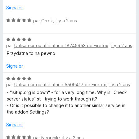
é
r
5
Signaler
5
g
s
u
N
par
Orrek
,
il y a 2 ans
f
r
o
5
t
o
N
é
par
Utilisateur ou utilisatrice 18245953 de Firefox
,
il y a 2 ans
o
5
t
s
Przydatna to na pewno
x
é
u
5
r
Signaler
s
5
u
N
par
Utilisateur ou utilisatrice 5509417 de Firefox
,
il y a 2 ans
r
o
5
t
- "isitup.org is down" - for a very long time. Why is "Check
é
server status" still trying to work through it?
5
- Or is it possible to change it to another similar service in
s
the addon Settings?
u
r
Signaler
5
N
par
Neophile
,
il y a 2 ans