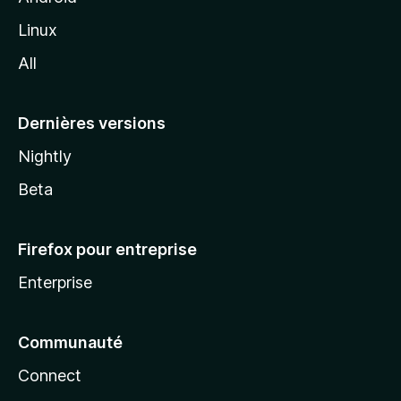
i
Linux
l
All
l
a
Dernières versions
Nightly
Beta
Firefox pour entreprise
Enterprise
Communauté
Connect