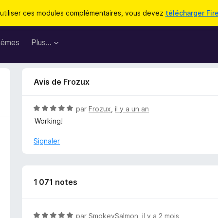
utiliser ces modules complémentaires, vous devez
télécharger Fir
hèmes
Plus…
Avis de Frozux
N
par
Frozux
,
il y a un an
o
Working!
t
é
Signaler
5
s
u
r
1 071 notes
5
N
par
SmokeySalmon
,
il y a 2 mois