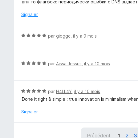
t
впн то флагфокс периодически ошибки с DNS выдает
r
é
5
4
Signaler
s
u
r
N
par
gioggc
,
il y a 9 mois
5
o
t
é
5
N
par
Aissa Jessus
,
il y a 10 mois
s
o
u
t
r
é
5
5
N
par
H4LL4Y
,
il y a 10 mois
s
o
Done it right & simple : true innovation is minimalism when
u
t
r
é
Signaler
5
5
s
u
Précédent
1
2
3
r