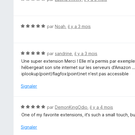
s
o
u
t
r
é
5
5
N
par
Noah
,
il y a 3 mois
s
o
u
t
r
é
5
5
N
par
sandrine
,
il y a 3 mois
s
o
Une super extension Merci ! Elle m'a permis par exempl
u
t
hébergeait son site internet sur les serveurs d'Amazon ...
r
é
iplookup(point)flagfox(point)net n'est pas accessible
5
5
s
Signaler
u
r
5
N
par
DemonKingOdio
,
il y a 4 mois
o
One of my favorite extensions, it's such a small touch, b
t
é
Signaler
5