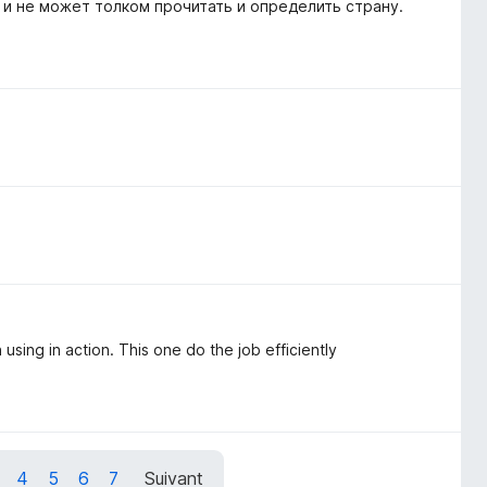
 и не может толком прочитать и определить страну.
 using in action. This one do the job efficiently
4
5
6
7
Suivant