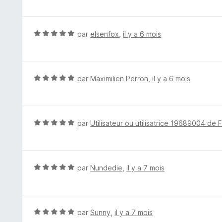
t
é
5
N
par
elsenfox
,
il y a 6 mois
s
o
u
t
r
é
5
5
N
par
Maximilien Perron
,
il y a 6 mois
s
o
u
t
r
é
5
5
N
par
Utilisateur ou utilisatrice 19689004 de 
s
o
u
t
r
é
5
5
N
par
Nundedie
,
il y a 7 mois
s
o
u
t
r
é
5
5
N
par
Sunny
,
il y a 7 mois
s