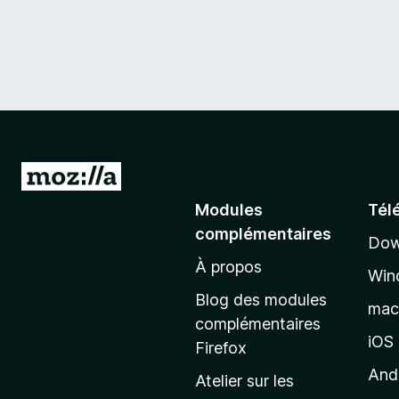
A
l
Modules
Tél
l
complémentaires
Dow
e
À propos
r
Win
à
Blog des modules
ma
l
complémentaires
a
iOS
Firefox
p
And
Atelier sur les
a