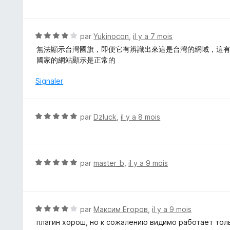
o
u
t
r
é
5
5
N
par
Yukinocon
,
il y a 7 mois
s
o
無法顯示台灣國旗，即便它有辨識出來這是台灣的網域，這
u
t
國家的網站顯示是正常的
r
é
5
4
Signaler
s
u
r
N
par
Dzluck
,
il y a 8 mois
5
o
t
é
5
N
par
master_b
,
il y a 9 mois
s
o
u
t
r
é
5
5
N
par
Максим Егоров
,
il y a 9 mois
s
o
плагин хорош, но к сожалению видимо работает толь
u