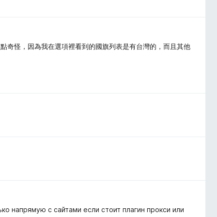
有點奇怪，因為我在選項裡看到的國旗列表是有台灣的，而且其他
ко напрямую с сайтами если стоит плагин прокси или