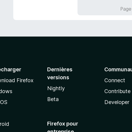
5
Page 
écharger
Dernières
Communau
versions
nload Firefox
Connect
Nightly
dows
Contribute
Beta
cOS
Developer
Firefox pour
roid
entreprise