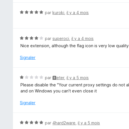
s
u
N
par
kuroki
,
il y a 4 mois
r
o
5
t
é
5
N
par
superoci
,
il y a 4 mois
s
o
Nice extension, although the flag icon is very low qualit
u
t
r
é
Signaler
5
4
s
u
N
par
🅱eter
,
il y a 5 mois
r
o
Please disable the "Your current proxy settings do not al
5
t
and on Windows you can't even close it
é
1
Signaler
s
u
r
N
par
4hard2ware
,
il y a 5 mois
5
o