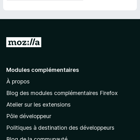
A
l
l
e
Modules complémentaires
r
À propos
à
l
Blog des modules complémentaires Firefox
a
Atelier sur les extensions
p
Pôle développeur
a
g
Politiques à destination des développeurs
e
Blog de la communauté