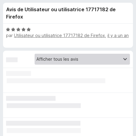
u
5
g
Avis de Utilisateur ou utilisatrice 17717182 de
a
e
Firefox
t
e
s
N
u
par
Utilisateur ou utilisatrice 17717182 de Firefox
,
il y a un an
o
r
t
p
é
F
5
i
o
s
r
u
e
u
r
f
5
o
r
x
C
a
p