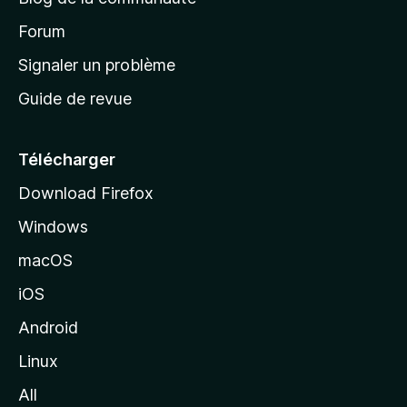
d
’
Forum
a
Signaler un problème
c
Guide de revue
c
u
e
Télécharger
i
Download Firefox
l
Windows
d
e
macOS
M
iOS
o
z
Android
i
Linux
l
All
l