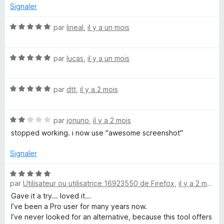
—
r
Signaler
5
F
N
par
lineal
,
il y a un mois
o
i
t
N
é
par
lucas
,
il y a un mois
o
5
r
t
s
N
é
par
dtt
,
il y a 2 mois
u
e
o
5
r
t
s
5
S
N
é
par
jonuno
,
il y a 2 mois
u
o
5
r
stopped working. i now use "awesome screenshot"
t
s
5
h
é
u
Signaler
2
r
o
s
5
N
u
par
Utilisateur ou utilisatrice 16923550 de Firefox
,
il y a 2 mois
o
t
r
t
Gave it a try... loved it...
5
é
I’ve been a Pro user for many years now.
5
I’ve never looked for an alternative, because this tool offers