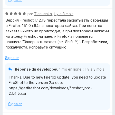
N
par
Tianuchka
,
il y a 3 mois
o
Версия Fireshot 1.12.18 перестала захватывать страницы
t
в Firefox 151.0 x64 на некоторых сайтах. При попытке
é
захвата ничего не происходит, а при повторном нажатии
5
на иконку Fireshot на панели Firefox'а появляется
s
надпись: "Завершить захват (ctr+Shift+Y)". Разработчики,
u
пожалуйста, исправьте ситуацию!
r
5
Signaler
Réponse du développeur
mis en ligne :
il y a 3 mois
Thanks. Due to new Firefox update, you need to update
FireShot to the version 2.x due:
https://getfireshot.com/downloads/fireshot_pro-
2.1.4.5.xpi
Signaler