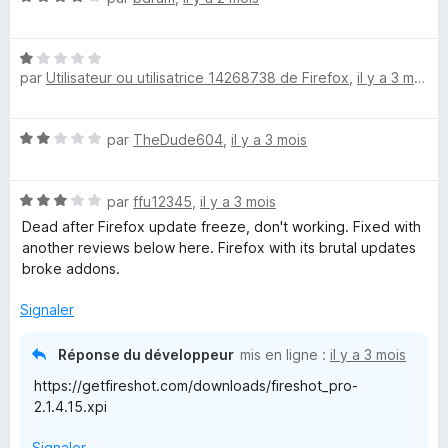
u
o
r
t
5
N
é
par
Utilisateur ou utilisatrice 14268738 de Firefox
,
il y a 3 mois
o
4
t
s
é
u
N
par
TheDude604
,
il y a 3 mois
1
r
o
s
5
t
u
N
é
par
ffu12345
,
il y a 3 mois
r
o
2
5
Dead after Firefox update freeze, don't working. Fixed with
t
s
another reviews below here. Firefox with its brutal updates
é
u
broke addons.
3
r
s
5
Signaler
u
r
Réponse du développeur
mis en ligne :
il y a 3 mois
5
https://getfireshot.com/downloads/fireshot_pro-
2.1.4.15.xpi
Signaler