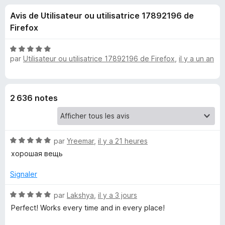
u
5
g
Avis de Utilisateur ou utilisatrice 17892196 de
a
e
Firefox
t
e
s
N
u
par
Utilisateur ou utilisatrice 17892196 de Firefox
,
il y a un an
o
r
t
p
é
F
5
i
o
2 636 notes
s
r
u
e
u
r
f
5
N
par
Yreemar
,
il y a 21 heures
o
r
o
x
хорошая вещь
t
C
é
Signaler
5
a
s
N
par
Lakshya
,
il y a 3 jours
u
o
Perfect! Works every time and in every place!
r
t
p
5