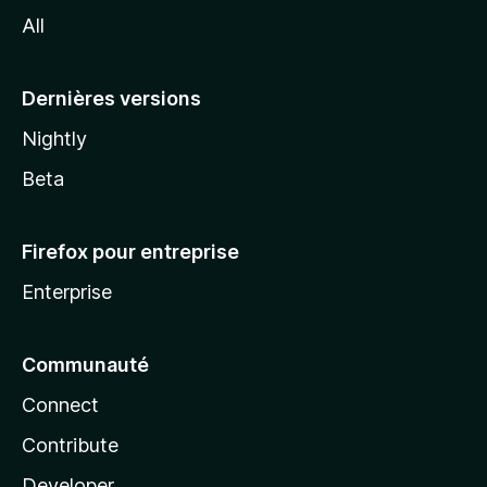
l
All
l
a
Dernières versions
Nightly
Beta
Firefox pour entreprise
Enterprise
Communauté
Connect
Contribute
Developer