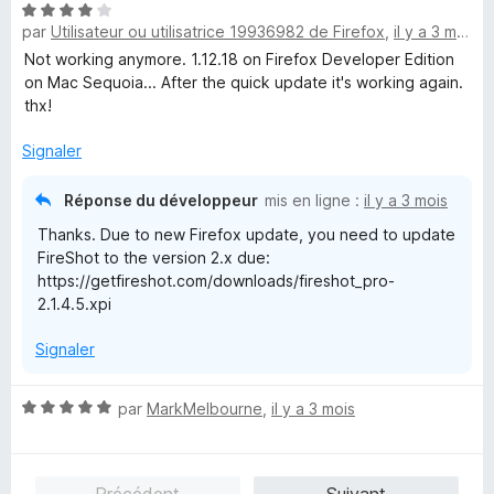
N
par
Utilisateur ou utilisatrice 19936982 de Firefox
,
il y a 3 mois
o
t
Not working anymore. 1.12.18 on Firefox Developer Edition
é
on Mac Sequoia... After the quick update it's working again.
4
thx!
s
u
Signaler
r
5
Réponse du développeur
mis en ligne :
il y a 3 mois
Thanks. Due to new Firefox update, you need to update
FireShot to the version 2.x due:
https://getfireshot.com/downloads/fireshot_pro-
2.1.4.5.xpi
Signaler
N
par
MarkMelbourne
,
il y a 3 mois
o
t
é
Précédent
Suivant