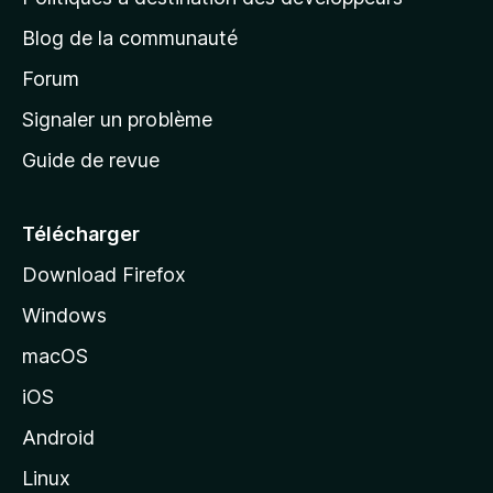
e
Blog de la communauté
d
’
Forum
a
Signaler un problème
c
Guide de revue
c
u
e
Télécharger
i
Download Firefox
l
Windows
d
e
macOS
M
iOS
o
z
Android
i
Linux