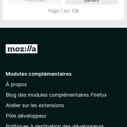
5
s
Page 1 sur 106
u
r
5
A
l
l
e
Modules complémentaires
r
À propos
à
l
Blog des modules complémentaires Firefox
a
Atelier sur les extensions
p
Pôle développeur
a
g
Politiques à destination des développeurs