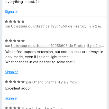
s
everything I need. ))
u
r
Signaler
5
N
par
Utilisateur ou utilisatrice 19814859 de Firefox
,
il y a 2 mois
o
t
é
N
5
par
Utilisateur ou utilisatrice 19958606 de Firefox
,
il y a 2 mois
o
s
t
Works fine, superb extension, but code blocks are always in
u
é
dark mode, even if I select Light theme.
r
5
What changes in css header to solve that ?
5
s
u
Signaler
r
5
N
par
Umang Sharma
,
il y a 2 mois
o
Excellent addon
t
é
Signaler
5
s
N
par
bdrum
,
il y a 2 mois