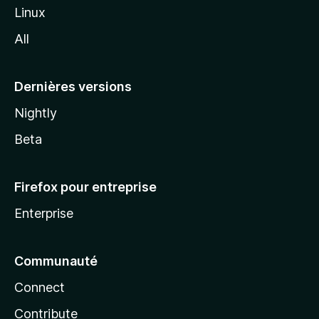
i
Linux
l
All
l
a
Dernières versions
Nightly
Beta
Firefox pour entreprise
Enterprise
Communauté
Connect
Contribute