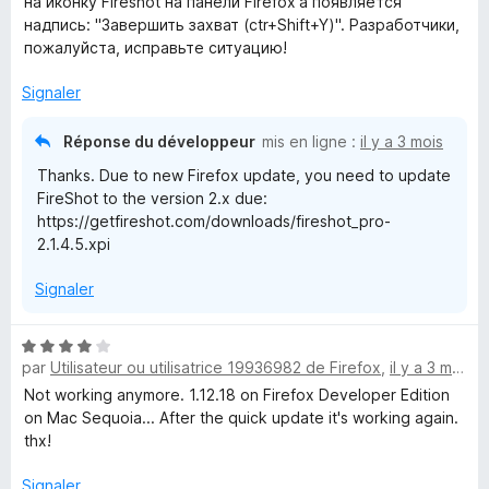
на иконку Fireshot на панели Firefox'а появляется
s
надпись: "Завершить захват (ctr+Shift+Y)". Разработчики,
u
пожалуйста, исправьте ситуацию!
r
5
Signaler
Réponse du développeur
mis en ligne :
il y a 3 mois
Thanks. Due to new Firefox update, you need to update
FireShot to the version 2.x due:
https://getfireshot.com/downloads/fireshot_pro-
2.1.4.5.xpi
Signaler
N
par
Utilisateur ou utilisatrice 19936982 de Firefox
,
il y a 3 mois
o
t
Not working anymore. 1.12.18 on Firefox Developer Edition
é
on Mac Sequoia... After the quick update it's working again.
4
thx!
s
u
Signaler