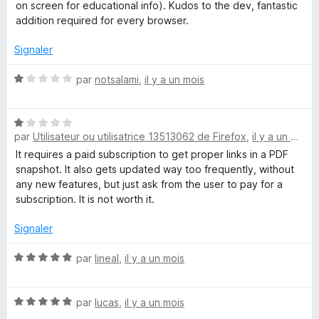
s
on screen for educational info). Kudos to the dev, fantastic
e
u
addition required for every browser.
r
C
5
Signaler
o
N
par
notsalami
,
il y a un mois
o
t
m
N
é
par
Utilisateur ou utilisatrice 13513062 de Firefox
,
il y a un mois
o
1
p
t
s
It requires a paid subscription to get proper links in a PDF
é
u
snapshot. It also gets updated way too frequently, without
l
1
r
any new features, but just ask from the user to pay for a
s
5
subscription. It is not worth it.
u
è
r
Signaler
5
t
N
par
lineal
,
il y a un mois
o
e
t
N
é
par
lucas
,
il y a un mois
o
5