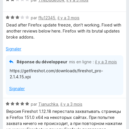
1
r
o
s
5
t
u
N
é
par
ffu12345
,
il y a 3 mois
r
o
2
5
Dead after Firefox update freeze, don't working. Fixed with
t
s
another reviews below here. Firefox with its brutal updates
é
u
broke addons.
3
r
s
5
Signaler
u
r
Réponse du développeur
mis en ligne :
il y a 3 mois
5
https://getfireshot.com/downloads/fireshot_pro-
2.1.4.15.xpi
Signaler
N
par
Tianuchka
,
il y a 3 mois
o
Версия Fireshot 1.12.18 перестала захватывать страницы
t
в Firefox 151.0 x64 на некоторых сайтах. При попытке
é
захвата ничего не происходит, а при повторном нажатии
5