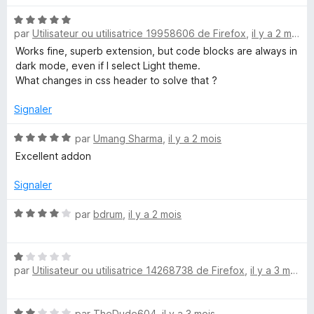
é
N
5
par
Utilisateur ou utilisatrice 19958606 de Firefox
,
il y a 2 mois
o
s
t
Works fine, superb extension, but code blocks are always in
u
é
dark mode, even if I select Light theme.
r
5
What changes in css header to solve that ?
5
s
u
Signaler
r
5
N
par
Umang Sharma
,
il y a 2 mois
o
Excellent addon
t
é
Signaler
5
s
N
par
bdrum
,
il y a 2 mois
u
o
r
t
5
N
é
par
Utilisateur ou utilisatrice 14268738 de Firefox
,
il y a 3 mois
o
4
t
s
é
u
N
par
TheDude604
,
il y a 3 mois