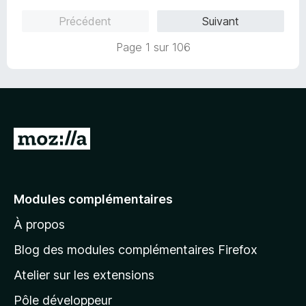
5
Précédent
Suivant
Page 1 sur 106
A
l
l
e
Modules complémentaires
r
À propos
à
l
Blog des modules complémentaires Firefox
a
Atelier sur les extensions
p
Pôle développeur
a