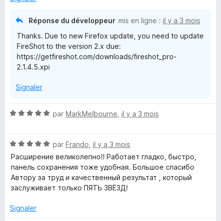
r
5
Réponse du développeur
mis en ligne :
il y a 3 mois
Thanks. Due to new Firefox update, you need to update
FireShot to the version 2.x due:
https://getfireshot.com/downloads/fireshot_pro-
2.1.4.5.xpi
Signaler
N
par
MarkMelbourne
,
il y a 3 mois
o
t
N
é
par
Frando
,
il y a 3 mois
o
5
Расширение великолепно!! Работает гладко, быстро,
t
s
панель сохранения тоже удобная. Большое спасибо
é
u
Автору за труд и качественный результат , который
5
r
заслуживает только ПЯТЬ ЗВЁЗД!
s
5
u
Signaler
r