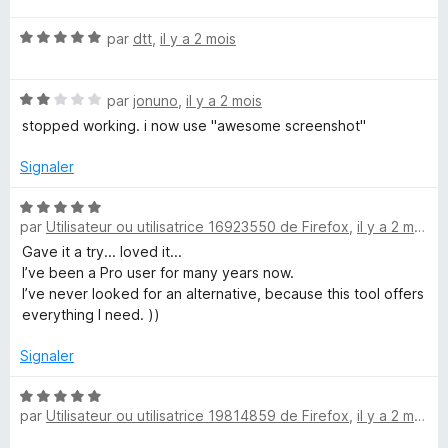
—
t
s
N
é
par
dtt
,
il y a 2 mois
u
F
o
5
r
t
s
5
i
N
é
par
jonuno
,
il y a 2 mois
u
o
5
r
stopped working. i now use "awesome screenshot"
t
r
s
5
é
u
Signaler
2
r
e
s
5
N
u
par
Utilisateur ou utilisatrice 16923550 de Firefox
,
il y a 2 mois
o
S
r
t
Gave it a try... loved it...
5
é
I’ve been a Pro user for many years now.
h
5
I’ve never looked for an alternative, because this tool offers
s
everything I need. ))
u
o
r
Signaler
5
t
N
par
Utilisateur ou utilisatrice 19814859 de Firefox
,
il y a 2 mois
o
t