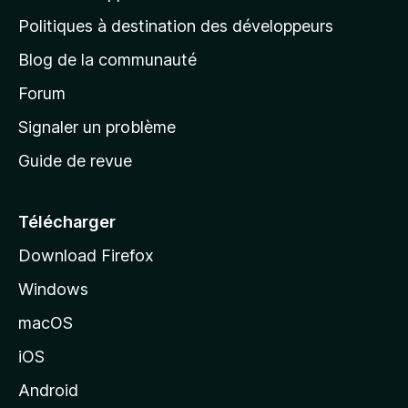
g
Politiques à destination des développeurs
e
Blog de la communauté
d
’
Forum
a
Signaler un problème
c
Guide de revue
c
u
e
Télécharger
i
Download Firefox
l
Windows
d
e
macOS
M
iOS
o
z
Android