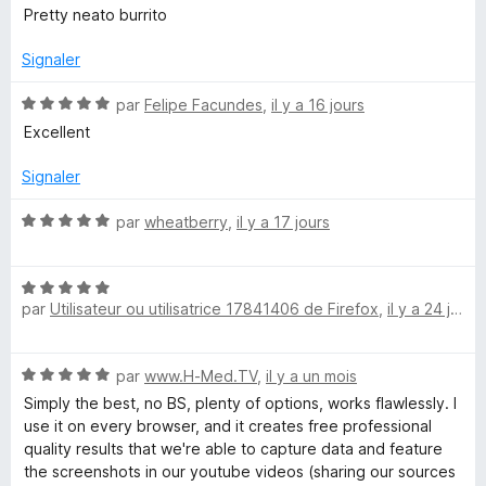
o
s
Pretty neato burrito
t
t
u
é
r
Signaler
5
5
u
s
N
par
Felipe Facundes
,
il y a 16 jours
u
o
Excellent
r
r
t
5
é
Signaler
e
5
s
N
par
wheatberry
,
il y a 17 jours
u
d
o
r
t
5
N
é
e
par
Utilisateur ou utilisatrice 17841406 de Firefox
,
il y a 24 jours
o
5
t
s
P
é
u
N
par
www.H-Med.TV
,
il y a un mois
5
r
a
o
s
5
Simply the best, no BS, plenty of options, works flawlessly. I
t
u
use it on every browser, and it creates free professional
é
r
quality results that we're able to capture data and feature
g
5
5
the screenshots in our youtube videos (sharing our sources