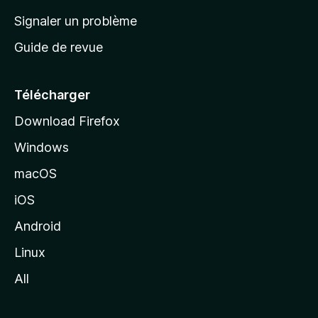
a
Signaler un problème
c
Guide de revue
c
u
e
Télécharger
i
Download Firefox
l
Windows
d
e
macOS
M
iOS
o
z
Android
i
Linux
l
All
l
a