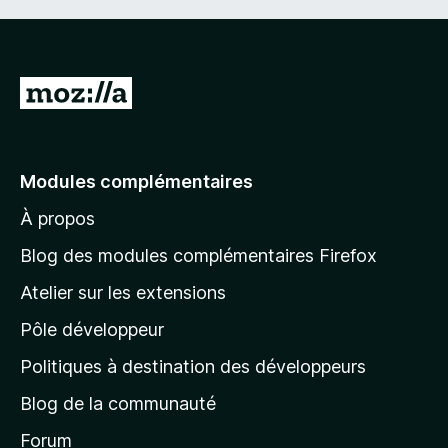
A
l
l
e
Modules complémentaires
r
À propos
à
l
Blog des modules complémentaires Firefox
a
Atelier sur les extensions
p
Pôle développeur
a
g
Politiques à destination des développeurs
e
Blog de la communauté
d
’
Forum