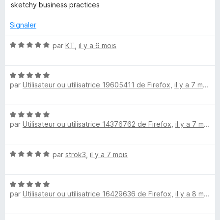
t
s
5
sketchy business practices
é
u
5
r
Signaler
s
5
u
N
par
KT
,
il y a 6 mois
r
o
5
t
N
é
par
Utilisateur ou utilisatrice 19605411 de Firefox
,
il y a 7 mois
o
5
t
s
é
u
N
5
r
par
Utilisateur ou utilisatrice 14376762 de Firefox
,
il y a 7 mois
o
s
5
t
u
é
r
N
par
strok3
,
il y a 7 mois
5
5
o
s
t
u
N
é
r
par
Utilisateur ou utilisatrice 16429636 de Firefox
,
il y a 8 mois
o
5
5
t
s
é
u