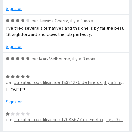
a
Signaler
i
N
par
Jessica Cherry
,
il y a 3 mois
o
I've tried several alternatives and this one is by far the best.
n
t
Straightforward and does the job perfectly.
é
4
Signaler
e
s
u
N
par
MarkMelbourne
,
il y a 3 mois
r
r
o
5
t
N
é
par
Utilisateur ou utilisatrice 18321276 de Firefox
,
il y a 3 mois
o
5
t
s
I LOVE IT!
é
u
5
r
Signaler
s
5
u
N
par
Utilisateur ou utilisatrice 17088677 de Firefox
,
il y a 3 mois
r
o
5
t