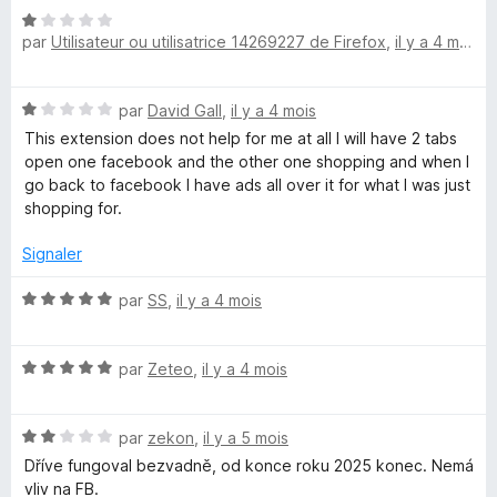
é
N
1
par
Utilisateur ou utilisatrice 14269227 de Firefox
,
il y a 4 mois
o
s
t
u
é
r
N
par
David Gall
,
il y a 4 mois
1
5
o
s
This extension does not help for me at all I will have 2 tabs
t
u
open one facebook and the other one shopping and when I
é
r
go back to facebook I have ads all over it for what I was just
1
5
shopping for.
s
u
Signaler
r
5
N
par
SS
,
il y a 4 mois
o
t
N
é
par
Zeteo
,
il y a 4 mois
o
5
t
s
N
é
par
zekon
,
il y a 5 mois
u
o
5
r
Dříve fungoval bezvadně, od konce roku 2025 konec. Nemá
t
s
5
vliv na FB.