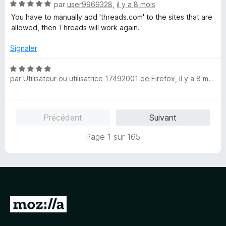
N
par
user9969328
,
il y a 8 mois
5
r
o
s
5
You have to manually add 'threads.com' to the sites that are
t
u
allowed, then Threads will work again.
é
r
5
5
Signaler
s
u
N
r
par
Utilisateur ou utilisatrice 17492001 de Firefox
,
il y a 8 mois
o
5
t
é
5
Précédent
Suivant
s
u
Page 1 sur 165
r
5
A
l