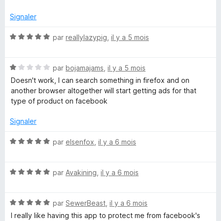
é
u
2
r
Signaler
s
5
u
N
par
reallylazypig
,
il y a 5 mois
r
o
5
t
N
é
par
bojamajams
,
il y a 5 mois
o
5
Doesn't work, I can search something in firefox and on
t
s
another browser altogether will start getting ads for that
é
u
type of product on facebook
1
r
s
5
Signaler
u
r
N
par
elsenfox
,
il y a 6 mois
5
o
t
N
é
par
Avakining
,
il y a 6 mois
o
5
t
s
N
é
par
SewerBeast
,
il y a 6 mois
u
o
5
r
I really like having this app to protect me from facebook's