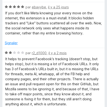
t
N
é
e
par
ebayybe
,
il y a 25 jours
o
5
If you don't like Meta knowing your every move on the
t
s
internet, this extension is a must-install. It blocks hidden
b
é
u
trackers and "Like" buttons scattered all over the web. Now,
5
r
the social network only sees what happens inside its
o
s
5
container, rather than my entire browsing history.
u
o
r
Signaler
5
N
k
par
r2_d1000
,
il y a 2 mois
o
It helps to prevent Facebook's tracking (doesn't stop, but
t
helps stop), but it is missing a lot of Facebook URLs. It only
C
é
has 3 of Facebook's URLs built in, but it is missing the URLs
2
for threads, meta AI, whatsapp, all of the FB help and
o
s
company pages, and their other projects. There is actually
u
an issue and pull request open for this on their GitHub, but
n
r
Mozilla seems to be ignoring it, and because of that, I have
5
to take off major points, since they know about it, and
t
someone is fixing it for them, but they still aren't doing
anything about it, which is unfortunate.