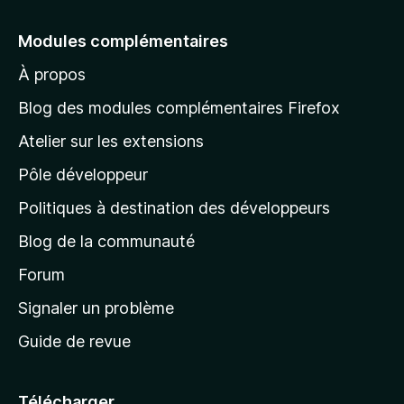
l
e
Modules complémentaires
r
À propos
à
l
Blog des modules complémentaires Firefox
a
Atelier sur les extensions
p
Pôle développeur
a
g
Politiques à destination des développeurs
e
Blog de la communauté
d
’
Forum
a
Signaler un problème
c
Guide de revue
c
u
e
Télécharger