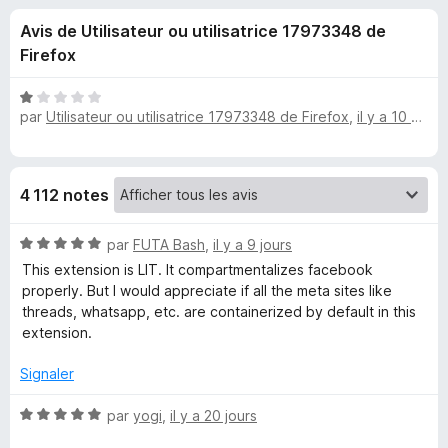
u
5
g
Avis de Utilisateur ou utilisatrice 17973348 de
a
e
Firefox
t
e
s
N
u
par
Utilisateur ou utilisatrice 17973348 de Firefox
,
il y a 10 mois
o
r
t
p
é
F
1
i
o
4 112 notes
s
r
u
e
u
N
r
par
FUTA Bash
,
il y a 9 jours
f
o
5
This extension is LIT. It compartmentalizes facebook
o
t
r
properly. But I would appreciate if all the meta sites like
x
é
threads, whatsapp, etc. are containerized by default in this
5
extension.
F
s
u
Signaler
a
r
5
N
par
yogi
,
il y a 20 jours
c
o