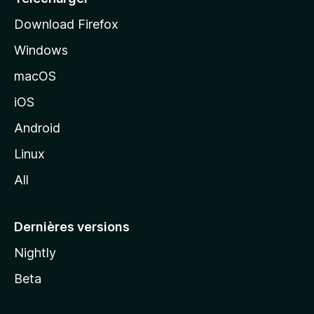
i
Download Firefox
l
Windows
d
e
macOS
M
iOS
o
z
Android
i
Linux
l
All
l
a
Dernières versions
Nightly
Beta