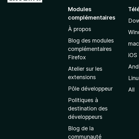
l
Modules
Tél
l
complémentaires
Dow
e
À propos
r
Win
à
Blog des modules
ma
l
complémentaires
a
iOS
Firefox
p
And
Atelier sur les
a
extensions
Lin
g
e
Pôle développeur
All
d
Politiques à
’
destination des
a
développeurs
c
Blog de la
c
communauté
u