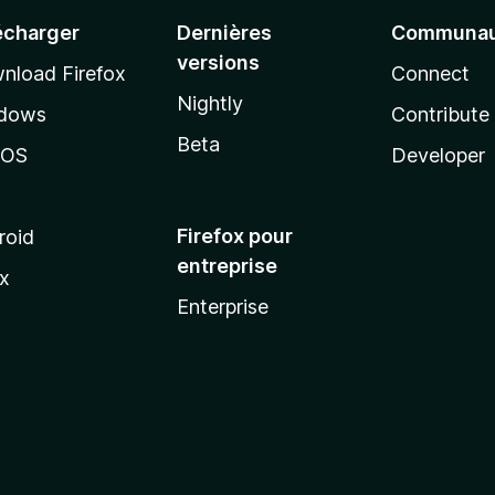
écharger
Dernières
Communau
versions
nload Firefox
Connect
Nightly
dows
Contribute
Beta
cOS
Developer
Firefox pour
roid
entreprise
ux
Enterprise