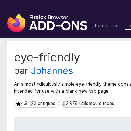
M
o
Extensions
T
d
u
l
e
M
eye-friendly
s
é
t
p
par
Johannes
a
o
d
u
o
An almost ridiculously simple eye-friendly theme consi
r
n
intended for use with a blank new tab page.
l
n
e
é
4.9 (22 critiques)
2 978 utilisateurs·trices
4.9 (22 critiques)
2 978 utilisateurs·trices
n
e
s
a
d
v
e
i