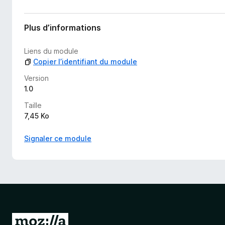
n
e
n
Plus d’informations
o
t
Liens du module
e
Copier l’identifiant du module
p
o
Version
u
1.0
r
Taille
l
7,45 Ko
’
i
Signaler ce module
n
s
t
a
n
t
A