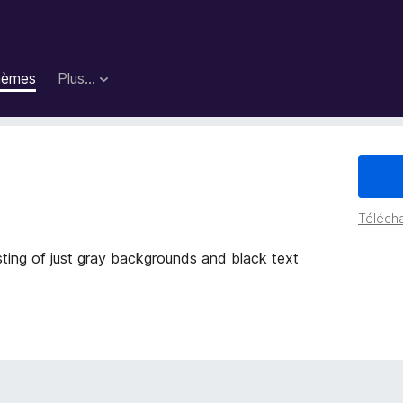
hèmes
Plus…
Télécha
sting of just gray backgrounds and black text