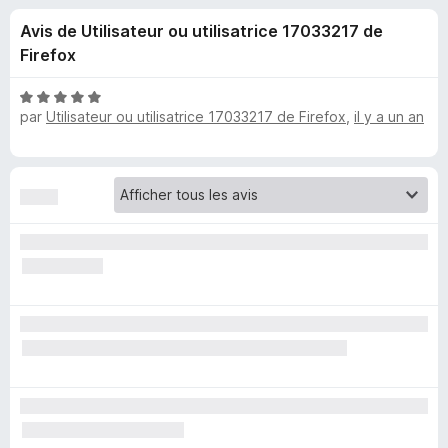
u
5
g
Avis de Utilisateur ou utilisatrice 17033217 de
a
e
Firefox
t
e
s
N
u
par
Utilisateur ou utilisatrice 17033217 de Firefox
,
il y a un an
o
r
t
p
é
F
5
i
o
s
r
u
e
u
r
f
5
o
r
x
M
e
t