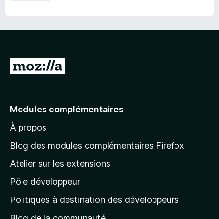
A
l
l
e
Modules complémentaires
r
À propos
à
l
Blog des modules complémentaires Firefox
a
Atelier sur les extensions
p
Pôle développeur
a
g
Politiques à destination des développeurs
e
Blog de la communauté