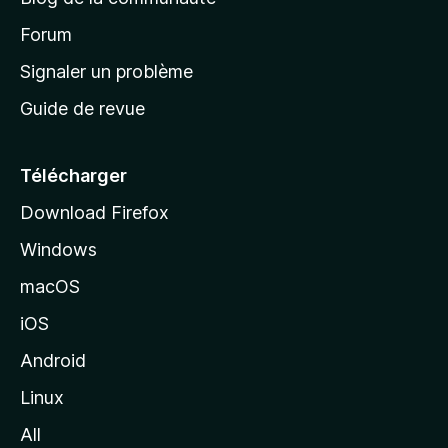
d
’
Forum
a
Signaler un problème
c
Guide de revue
c
u
e
Télécharger
i
Download Firefox
l
Windows
d
e
macOS
M
iOS
o
z
Android
i
Linux
l
All
l