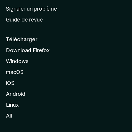
a
Signaler un problème
c
Guide de revue
c
u
e
Télécharger
i
Download Firefox
l
Windows
d
e
macOS
M
iOS
o
z
Android
i
Linux
l
All
l
a