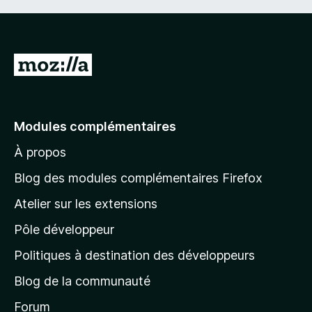
A
l
l
e
Modules complémentaires
r
À propos
à
l
Blog des modules complémentaires Firefox
a
Atelier sur les extensions
p
Pôle développeur
a
g
Politiques à destination des développeurs
e
Blog de la communauté
d
’
Forum