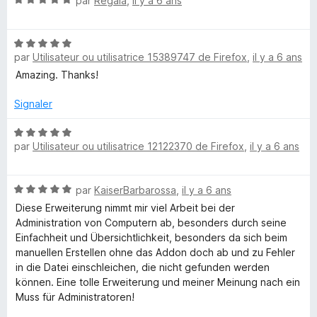
a
par
Regala
,
il y a 6 ans
5
r
o
s
5
t
u
t
N
é
r
par
Utilisateur ou utilisatrice 15389747 de Firefox
,
il y a 6 ans
o
5
5
o
t
s
Amazing. Thanks!
é
u
r
5
r
Signaler
s
5
u
N
par
Utilisateur ou utilisatrice 12122370 de Firefox
,
il y a 6 ans
r
o
5
t
é
N
par
KaiserBarbarossa
,
il y a 6 ans
5
o
s
Diese Erweiterung nimmt mir viel Arbeit bei der
t
u
Administration von Computern ab, besonders durch seine
é
r
Einfachheit und Übersichtlichkeit, besonders da sich beim
5
5
manuellen Erstellen ohne das Addon doch ab und zu Fehler
s
in die Datei einschleichen, die nicht gefunden werden
u
können. Eine tolle Erweiterung und meiner Meinung nach ein
r
Muss für Administratoren!
5