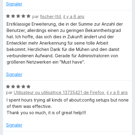
Signaler
N
par
fischer-ttd
,
il y a 6 ans
o
Erstklassige Erweiterung, die in der Summe zur Anzahl der
t
Benutzer, allerdings einen zu geringen Bekanntheitsgrad
é
hat. Ich hoffe, das sich dies in Zukunft ändert und der
5
Entwickler mehr Anerkennung für seine tolle Arbeit
s
bekommt. Herzlichen Dank für die Mühen und den damit
u
verbundenen Aufwand. Gerade für Administratoren von
r
größeren Netzwerken ein "Must have".
5
Signaler
N
par
Utilisateur ou utilisatrice 13735421 de Firefox
,
il y a 6 ans
o
t
I spent hours trying all kinds of about:config setups but none
é
of them was effective.
5
Thank you so much, it is of great help!!!
s
u
Signaler
r