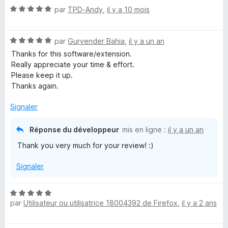
é
r
N
par
TPD-Andy
,
il y a 10 mois
5
5
e
o
s
t
u
r
N
é
par
Gurvender Bahia
,
il y a un an
r
o
5
5
Thanks for this software/extension.
t
s
p
Really appreciate your time & effort.
é
u
Please keep it up.
5
r
Thanks again.
r
s
5
u
Signaler
i
r
5
Réponse du développeur
mis en ligne :
il y a un an
s
Thank you very much for your review! :)
e
Signaler
P
N
par
Utilisateur ou utilisatrice 18004392 de Firefox
,
il y a 2 ans
o
o
t
é