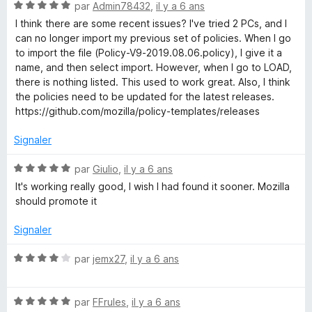
5
N
par
Admin78432
,
il y a 6 ans
o
I think there are some recent issues? I've tried 2 PCs, and I
t
can no longer import my previous set of policies. When I go
é
to import the file (Policy-V9-2019.08.06.policy), I give it a
5
name, and then select import. However, when I go to LOAD,
s
there is nothing listed. This used to work great. Also, I think
u
the policies need to be updated for the latest releases.
r
https://github.com/mozilla/policy-templates/releases
5
Signaler
N
par
Giulio
,
il y a 6 ans
o
It's working really good, I wish I had found it sooner. Mozilla
t
should promote it
é
5
Signaler
s
u
N
par
jemx27
,
il y a 6 ans
r
o
5
t
N
é
par
FFrules
,
il y a 6 ans