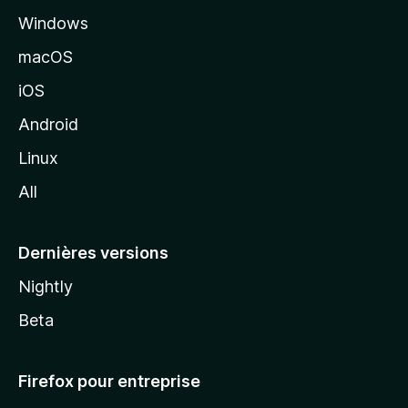
Windows
d
e
macOS
M
iOS
o
z
Android
i
Linux
l
All
l
a
Dernières versions
Nightly
Beta
Firefox pour entreprise