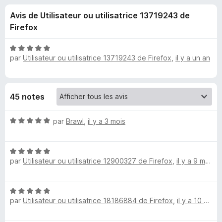
u
5
g
Avis de Utilisateur ou utilisatrice 13719243 de
a
e
Firefox
t
e
s
N
u
par
Utilisateur ou utilisatrice 13719243 de Firefox
,
il y a un an
o
r
t
p
é
F
5
i
o
45 notes
s
r
u
e
u
N
r
par
Brawl
,
il y a 3 mois
f
o
5
o
t
r
x
N
é
par
Utilisateur ou utilisatrice 12900327 de Firefox
,
il y a 9 mois
o
5
E
t
s
é
u
n
N
5
r
par
Utilisateur ou utilisatrice 18186884 de Firefox
,
il y a 10 mois
o
s
5
t
t
u