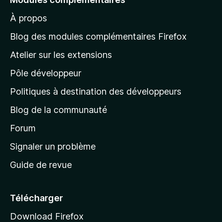
r
À propos
à
l
Blog des modules complémentaires Firefox
a
Atelier sur les extensions
p
Pôle développeur
a
g
Politiques à destination des développeurs
e
Blog de la communauté
d
’
Forum
a
Signaler un problème
c
Guide de revue
c
u
e
Télécharger
i
Download Firefox
l