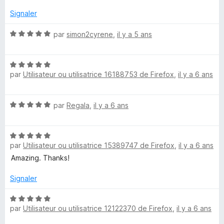
a
t
s
5
é
u
Signaler
5
r
t
s
5
N
par
simon2cyrene
,
il y a 5 ans
u
o
o
r
t
5
N
é
r
par
Utilisateur ou utilisatrice 16188753 de Firefox
,
il y a 6 ans
o
5
t
s
é
u
N
par
Regala
,
il y a 6 ans
5
r
o
s
5
t
u
N
é
r
par
Utilisateur ou utilisatrice 15389747 de Firefox
,
il y a 6 ans
o
5
5
t
s
Amazing. Thanks!
é
u
5
r
Signaler
s
5
u
N
par
Utilisateur ou utilisatrice 12122370 de Firefox
,
il y a 6 ans
r
o
5
t