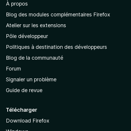
À propos
à
l
Blog des modules complémentaires Firefox
a
Atelier sur les extensions
p
Pôle développeur
a
g
Politiques à destination des développeurs
e
Blog de la communauté
d
’
Forum
a
Signaler un problème
c
Guide de revue
c
u
e
Télécharger
i
Download Firefox
l