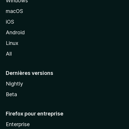
Windows
d
e
macOS
M
iOS
o
z
Android
i
Linux
l
All
l
a
Dernières versions
Nightly
Beta
Firefox pour entreprise
Enterprise