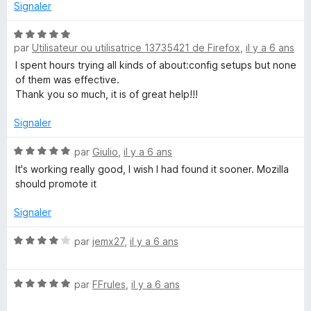
Signaler
N
par
Utilisateur ou utilisatrice 13735421 de Firefox
,
il y a 6 ans
o
t
I spent hours trying all kinds of about:config setups but none
é
of them was effective.
5
Thank you so much, it is of great help!!!
s
u
Signaler
r
5
N
par
Giulio
,
il y a 6 ans
o
It's working really good, I wish I had found it sooner. Mozilla
t
should promote it
é
5
Signaler
s
u
N
par
jemx27
,
il y a 6 ans
r
o
5
t
N
é
par
FFrules
,
il y a 6 ans
o
4