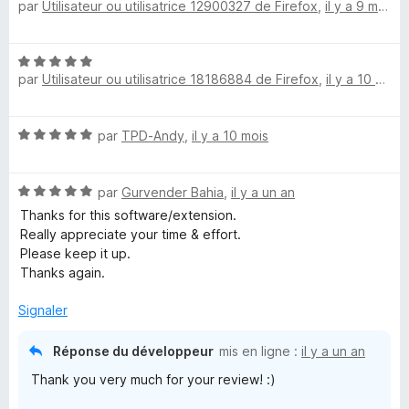
par
Utilisateur ou utilisatrice 12900327 de Firefox
,
il y a 9 mois
o
5
t
e
s
é
u
N
5
r
r
par
Utilisateur ou utilisatrice 18186884 de Firefox
,
il y a 10 mois
o
s
5
t
u
p
é
r
N
par
TPD-Andy
,
il y a 10 mois
5
5
o
s
r
t
u
N
é
par
Gurvender Bahia
,
il y a un an
r
i
o
5
5
Thanks for this software/extension.
t
s
Really appreciate your time & effort.
s
é
u
Please keep it up.
5
r
Thanks again.
s
5
e
u
Signaler
r
P
5
Réponse du développeur
mis en ligne :
il y a un an
o
Thank you very much for your review! :)