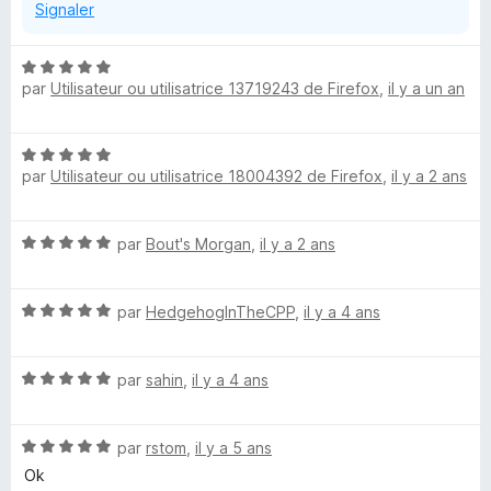
Signaler
l
N
i
par
Utilisateur ou utilisatrice 13719243 de Firefox
,
il y a un an
o
t
c
é
N
5
y
par
Utilisateur ou utilisatrice 18004392 de Firefox
,
il y a 2 ans
o
s
t
u
é
G
r
N
par
Bout's Morgan
,
il y a 2 ans
5
5
o
s
e
t
u
N
é
par
HedgehogInTheCPP
,
il y a 4 ans
r
n
o
5
5
t
s
N
é
par
sahin
,
il y a 4 ans
u
e
o
5
r
t
s
5
r
N
é
par
rstom
,
il y a 5 ans
u
o
5
r
Ok