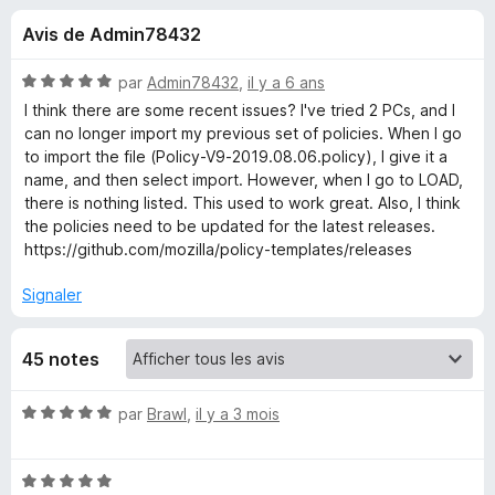
u
5
g
Avis de Admin78432
a
e
t
N
par
Admin78432
,
il y a 6 ans
e
s
o
I think there are some recent issues? I've tried 2 PCs, and I
u
t
can no longer import my previous set of policies. When I go
é
r
to import the file (Policy-V9-2019.08.06.policy), I give it a
p
5
F
name, and then select import. However, when I go to LOAD,
s
there is nothing listed. This used to work great. Also, I think
i
o
u
the policies need to be updated for the latest releases.
r
r
https://github.com/mozilla/policy-templates/releases
e
u
5
f
Signaler
o
r
x
45 notes
E
N
par
Brawl
,
il y a 3 mois
n
o
t
t
N
é