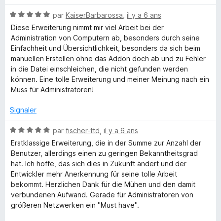
é
N
par
KaiserBarbarossa
,
il y a 6 ans
5
o
s
Diese Erweiterung nimmt mir viel Arbeit bei der
t
u
Administration von Computern ab, besonders durch seine
é
r
Einfachheit und Übersichtlichkeit, besonders da sich beim
5
5
manuellen Erstellen ohne das Addon doch ab und zu Fehler
s
in die Datei einschleichen, die nicht gefunden werden
u
können. Eine tolle Erweiterung und meiner Meinung nach ein
r
Muss für Administratoren!
5
Signaler
N
par
fischer-ttd
,
il y a 6 ans
o
Erstklassige Erweiterung, die in der Summe zur Anzahl der
t
Benutzer, allerdings einen zu geringen Bekanntheitsgrad
é
hat. Ich hoffe, das sich dies in Zukunft ändert und der
5
Entwickler mehr Anerkennung für seine tolle Arbeit
s
bekommt. Herzlichen Dank für die Mühen und den damit
u
verbundenen Aufwand. Gerade für Administratoren von
r
größeren Netzwerken ein "Must have".
5