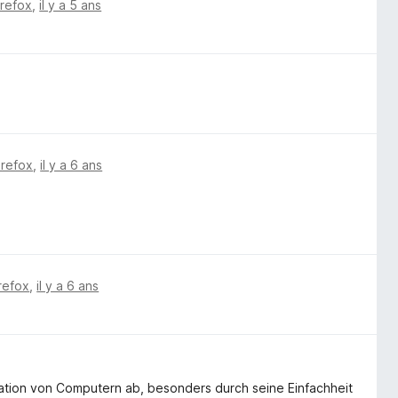
irefox
,
il y a 5 ans
irefox
,
il y a 6 ans
irefox
,
il y a 6 ans
tration von Computern ab, besonders durch seine Einfachheit