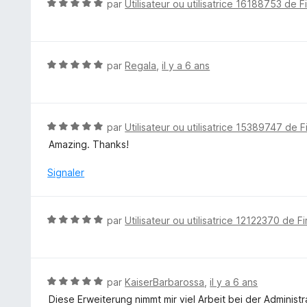
N
par
Utilisateur ou utilisatrice 16188753 de F
s
o
u
t
r
é
5
5
N
par
Regala
,
il y a 6 ans
s
o
u
t
r
é
5
5
N
par
Utilisateur ou utilisatrice 15389747 de F
s
o
Amazing. Thanks!
u
t
r
é
Signaler
5
5
s
u
N
par
Utilisateur ou utilisatrice 12122370 de F
r
o
5
t
é
5
N
par
KaiserBarbarossa
,
il y a 6 ans
s
o
Diese Erweiterung nimmt mir viel Arbeit bei der Adminis
u