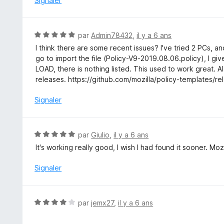
Signaler
s
u
r
N
par
Admin78432
,
il y a 6 ans
5
o
I think there are some recent issues? I've tried 2 PCs, a
t
go to import the file (Policy-V9-2019.08.06.policy), I gi
é
LOAD, there is nothing listed. This used to work great. Al
5
releases. https://github.com/mozilla/policy-templates/re
s
u
Signaler
r
5
N
par
Giulio
,
il y a 6 ans
o
It's working really good, I wish I had found it sooner. Moz
t
é
Signaler
5
s
u
N
par
jemx27
,
il y a 6 ans
r
o
5
t