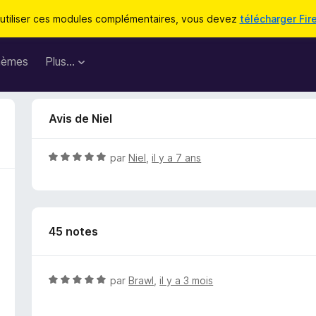
utiliser ces modules complémentaires, vous devez
télécharger Fir
hèmes
Plus…
Avis de Niel
N
par
Niel
,
il y a 7 ans
o
t
é
5
45 notes
s
u
r
5
N
par
Brawl
,
il y a 3 mois
o
t