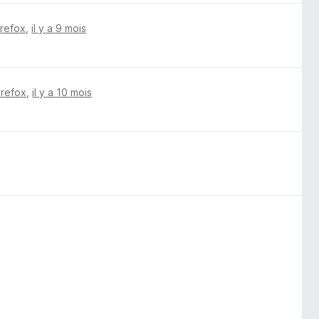
irefox
,
il y a 9 mois
irefox
,
il y a 10 mois