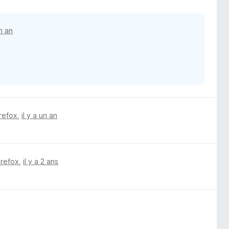
un an
irefox
,
il y a un an
irefox
,
il y a 2 ans