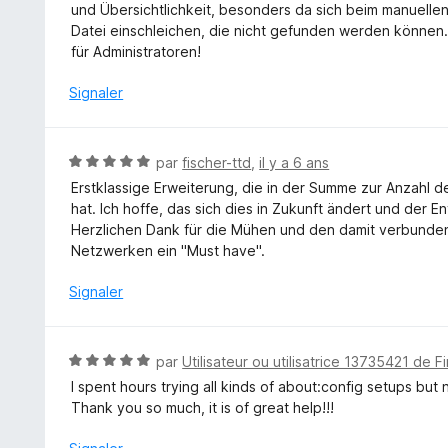
t
und Übersichtlichkeit, besonders da sich beim manuellen
r
é
Datei einschleichen, die nicht gefunden werden können.
5
5
für Administratoren!
s
u
Signaler
r
5
N
par
fischer-ttd
,
il y a 6 ans
o
Erstklassige Erweiterung, die in der Summe zur Anzahl d
t
hat. Ich hoffe, das sich dies in Zukunft ändert und der 
é
Herzlichen Dank für die Mühen und den damit verbunde
5
Netzwerken ein "Must have".
s
u
Signaler
r
5
N
par
Utilisateur ou utilisatrice 13735421 de F
o
I spent hours trying all kinds of about:config setups but
t
Thank you so much, it is of great help!!!
é
5