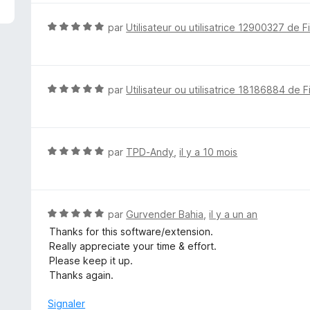
é
5
N
par
Utilisateur ou utilisatrice 12900327 de F
s
o
u
t
r
é
5
5
N
par
Utilisateur ou utilisatrice 18186884 de F
s
o
u
t
r
é
5
5
N
par
TPD-Andy
,
il y a 10 mois
s
o
u
t
r
é
5
5
N
par
Gurvender Bahia
,
il y a un an
s
o
Thanks for this software/extension.
u
t
Really appreciate your time & effort.
r
é
Please keep it up.
5
5
Thanks again.
s
u
Signaler