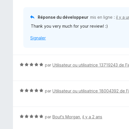
r
5
Réponse du développeur
mis en ligne :
il y a 
Thank you very much for your review! :)
Signaler
N
par
Utilisateur ou utilisatrice 13719243 de F
o
t
é
5
N
par
Utilisateur ou utilisatrice 18004392 de F
s
o
u
t
r
é
5
5
N
par
Bout's Morgan
,
il y a 2 ans
s
o
u
t