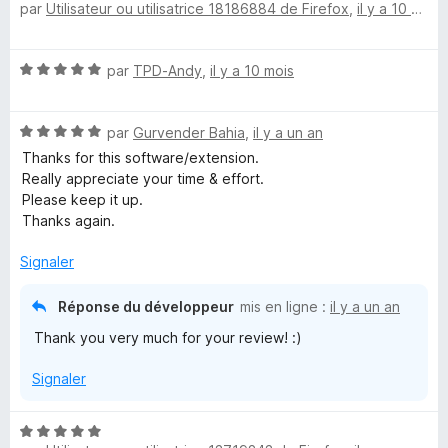
par
Utilisateur ou utilisatrice 18186884 de Firefox
,
il y a 10 mois
o
s
5
e
t
u
é
r
N
par
TPD-Andy
,
il y a 10 mois
5
5
r
o
s
t
u
p
N
é
par
Gurvender Bahia
,
il y a un an
r
o
5
5
Thanks for this software/extension.
t
r
s
Really appreciate your time & effort.
é
u
Please keep it up.
5
r
Thanks again.
i
s
5
u
Signaler
s
r
5
Réponse du développeur
mis en ligne :
il y a un an
e
Thank you very much for your review! :)
P
Signaler
o
N