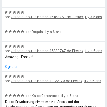
a
u
o
r
t
t
5
N
é
par
Utilisateur ou utilisatrice 16188753 de Firefox
,
il y a 5 ans
o
5
t
o
s
é
u
N
par
Regala
,
il y a 6 ans
5
r
r
o
s
5
t
u
N
é
r
par
Utilisateur ou utilisatrice 15389747 de Firefox
,
il y a 6 ans
o
5
5
t
s
Amazing. Thanks!
é
u
5
r
Signaler
s
5
u
N
par
Utilisateur ou utilisatrice 12122370 de Firefox
,
il y a 6 ans
r
o
5
t
é
N
par
KaiserBarbarossa
,
il y a 6 ans
5
o
s
Diese Erweiterung nimmt mir viel Arbeit bei der
t
u
Administration von Computern ab, besonders durch seine