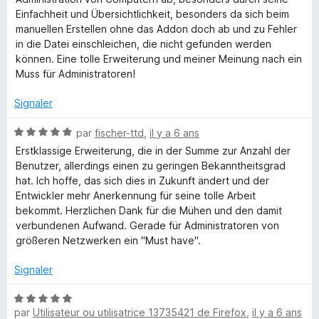
é
r
Einfachheit und Übersichtlichkeit, besonders da sich beim
5
5
manuellen Erstellen ohne das Addon doch ab und zu Fehler
s
in die Datei einschleichen, die nicht gefunden werden
u
können. Eine tolle Erweiterung und meiner Meinung nach ein
r
Muss für Administratoren!
5
Signaler
N
par
fischer-ttd
,
il y a 6 ans
o
Erstklassige Erweiterung, die in der Summe zur Anzahl der
t
Benutzer, allerdings einen zu geringen Bekanntheitsgrad
é
hat. Ich hoffe, das sich dies in Zukunft ändert und der
5
Entwickler mehr Anerkennung für seine tolle Arbeit
s
bekommt. Herzlichen Dank für die Mühen und den damit
u
verbundenen Aufwand. Gerade für Administratoren von
r
größeren Netzwerken ein "Must have".
5
Signaler
N
par
Utilisateur ou utilisatrice 13735421 de Firefox
,
il y a 6 ans
o