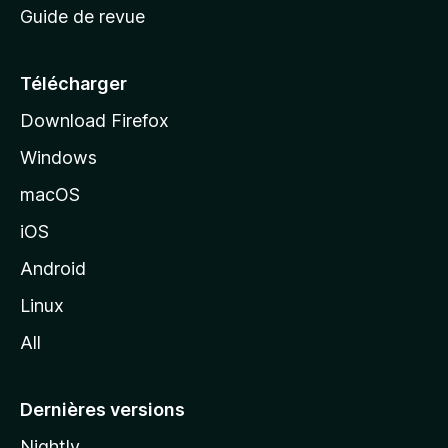
Guide de revue
c
u
e
Télécharger
i
Download Firefox
l
Windows
d
e
macOS
M
iOS
o
z
Android
i
Linux
l
All
l
a
Dernières versions
Nightly