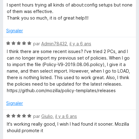
t
I spent hours trying all kinds of about:config setups but none
é
of them was effective.
5
Thank you so much, it is of great help!!!
s
u
Signaler
r
5
N
par
Admin78432
,
il y a 6 ans
o
I think there are some recent issues? I've tried 2 PCs, and I
t
can no longer import my previous set of policies. When I go
é
to import the file (Policy-V9-2019.08.06.policy), I give it a
5
name, and then select import. However, when I go to LOAD,
s
there is nothing listed. This used to work great. Also, I think
u
the policies need to be updated for the latest releases.
r
https://github.com/mozilla/policy-templates/releases
5
Signaler
N
par
Giulio
,
il y a 6 ans
o
It's working really good, I wish I had found it sooner. Mozilla
t
should promote it
é