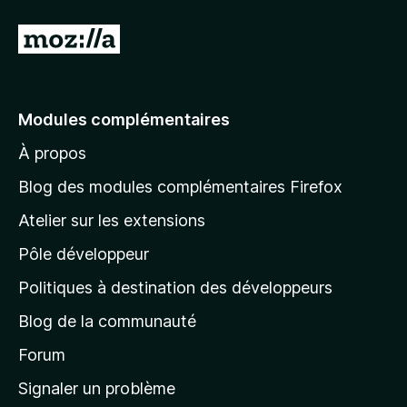
A
l
l
e
Modules complémentaires
r
À propos
à
l
Blog des modules complémentaires Firefox
a
Atelier sur les extensions
p
Pôle développeur
a
g
Politiques à destination des développeurs
e
Blog de la communauté
d
’
Forum
a
Signaler un problème
c