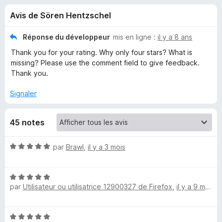
u
5
g
Avis de Sören Hentzschel
a
e
t
Réponse du développeur
mis en ligne :
il y a 8 ans
e
s
Thank you for your rating. Why only four stars? What is
u
missing? Please use the comment field to give feedback.
r
p
Thank you.
F
i
Signaler
o
r
e
u
45 notes
f
o
r
N
par
Brawl
,
il y a 3 mois
x
o
E
t
N
é
par
Utilisateur ou utilisatrice 12900327 de Firefox
,
il y a 9 mois
o
5
n
t
s
é
u
t
N
5
r