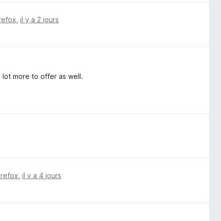
irefox
,
il y a 2 jours
lot more to offer as well.
irefox
,
il y a 4 jours