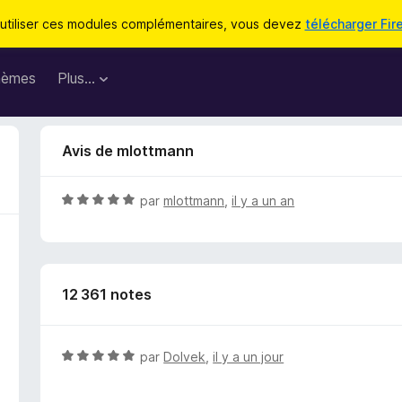
utiliser ces modules complémentaires, vous devez
télécharger Fir
hèmes
Plus…
Avis de mlottmann
N
par
mlottmann
,
il y a un an
o
t
é
5
12 361 notes
s
u
r
5
N
par
Dolvek
,
il y a un jour
o
t