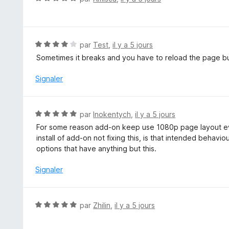
s
o
u
t
r
é
5
5
N
par
Test
,
il y a 5 jours
s
o
Sometimes it breaks and you have to reload the page bu
u
t
r
é
Signaler
5
4
s
u
N
par
Inokentych
,
il y a 5 jours
r
o
For some reason add-on keep use 1080p page layout ev
5
t
install of add-on not fixing this, is that intended behavio
é
options that have anything but this.
5
s
Signaler
u
r
5
N
par
Zhilin
,
il y a 5 jours
o
t