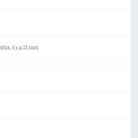
irefox
,
il y a 13 jours