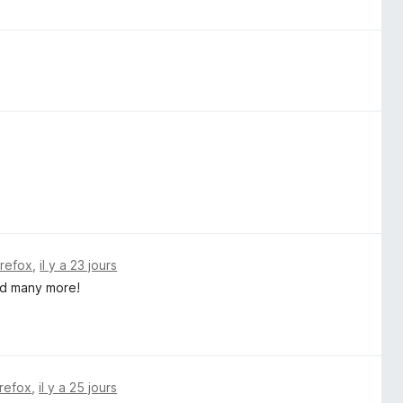
irefox
,
il y a 23 jours
nd many more!
irefox
,
il y a 25 jours