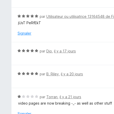
u
t
r
é
5
5
N
par
Utilisateur ou utilisatrice 13164548 de F
s
o
jUsT PeRfEkT
u
t
r
é
Signaler
5
5
s
u
N
par
Dio
,
il y a 17 jours
r
o
5
t
é
5
N
par
B. Riley
,
il y a 20 jours
s
o
u
t
r
é
5
5
N
par
Torran
,
il y a 21 jours
s
o
video pages are now breaking -_- as well as other stuff
u
t
r
é
Signaler