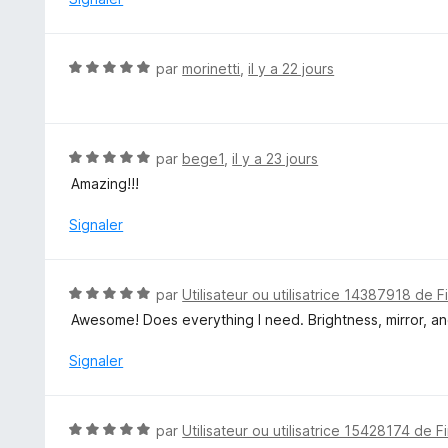
5
1
s
u
N
par
morinetti
,
il y a 22 jours
r
o
5
t
é
5
N
par
bege1
,
il y a 23 jours
s
o
Amazing!!!
u
t
r
é
Signaler
5
5
s
u
N
par
Utilisateur ou utilisatrice 14387918 de F
r
o
Awesome! Does everything I need. Brightness, mirror, a
5
t
é
Signaler
5
s
u
N
par
Utilisateur ou utilisatrice 15428174 de F
r