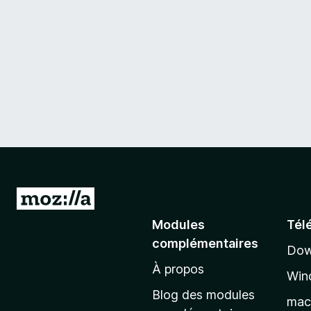
A
l
Modules
Tél
l
complémentaires
Dow
e
À propos
r
Win
à
Blog des modules
ma
l