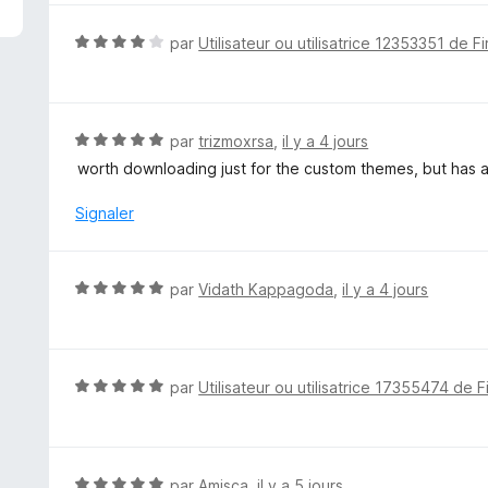
é
5
N
par
Utilisateur ou utilisatrice 12353351 de F
s
o
u
t
r
é
5
4
N
par
trizmoxrsa
,
il y a 4 jours
s
o
worth downloading just for the custom themes, but has a 
u
t
r
é
Signaler
5
5
s
u
N
par
Vidath Kappagoda
,
il y a 4 jours
r
o
5
t
é
5
N
par
Utilisateur ou utilisatrice 17355474 de F
s
o
u
t
r
é
5
5
N
par
Amisca
,
il y a 5 jours