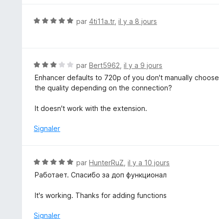
é
5
N
par
4ti11a.tr
,
il y a 8 jours
s
o
u
t
r
é
5
5
N
par
Bert5962
,
il y a 9 jours
s
o
Enhancer defaults to 720p of you don't manually choose i
u
t
the quality depending on the connection?
r
é
5
3
It doesn't work with the extension.
s
u
Signaler
r
5
N
par
HunterRuZ
,
il y a 10 jours
o
Работает. Спасибо за доп функционал
t
é
It's working. Thanks for adding functions
5
s
Signaler