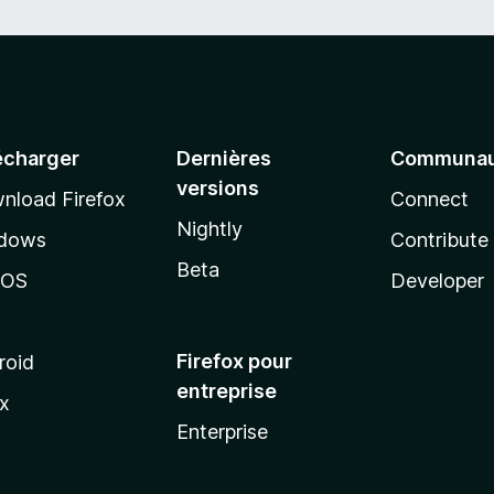
écharger
Dernières
Communau
versions
nload Firefox
Connect
Nightly
dows
Contribute
Beta
cOS
Developer
Firefox pour
roid
entreprise
ux
Enterprise