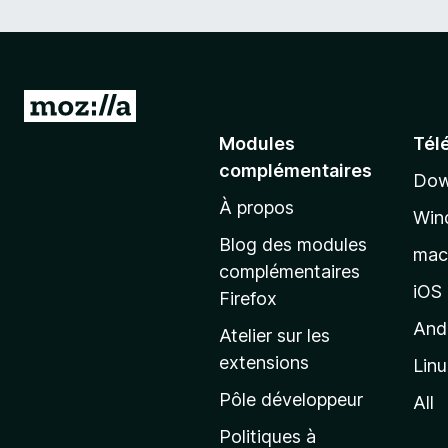
A
l
Modules
Tél
l
complémentaires
Dow
e
À propos
r
Win
à
Blog des modules
ma
l
complémentaires
a
iOS
Firefox
p
And
Atelier sur les
a
extensions
Lin
g
e
Pôle développeur
All
d
Politiques à