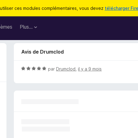
utiliser ces modules complémentaires, vous devez
télécharger Fir
hèmes
Plus…
Avis de Drumclod
N
par
Drumclod
,
il y a 9 mois
o
t
é
5
s
u
r
5