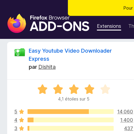
Pour 
M
o
Extensions
T
d
u
l
C
Easy Youtube Video Downloader
e
Express
s
r
par
Dishita
p
o
i
u
N
r
t
o
l
4,1 étoiles sur 5
t
e
i
é
n
5
14 060
4
a
,
4
1 400
q
v
1
3
437
s
i