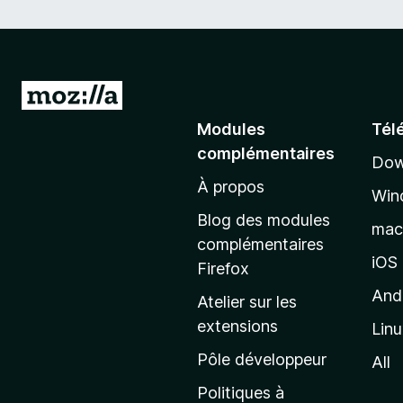
A
l
Modules
Tél
l
complémentaires
Dow
e
À propos
r
Win
à
Blog des modules
ma
l
complémentaires
a
iOS
Firefox
p
And
Atelier sur les
a
extensions
Lin
g
e
Pôle développeur
All
d
Politiques à