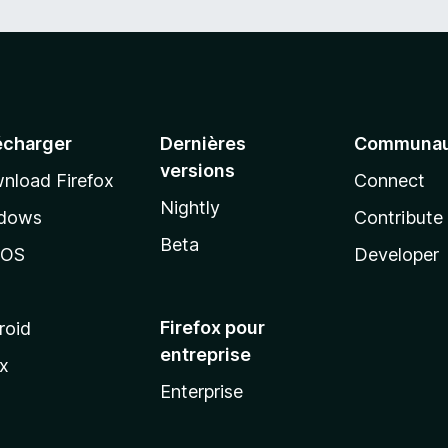
écharger
Dernières
Communau
versions
nload Firefox
Connect
Nightly
dows
Contribute
Beta
cOS
Developer
Firefox pour
roid
entreprise
ux
Enterprise