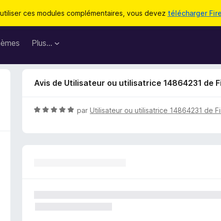
utiliser ces modules complémentaires, vous devez
télécharger Fir
hèmes
Plus…
Avis de Utilisateur ou utilisatrice 14864231 de F
N
par
Utilisateur ou utilisatrice 14864231 de F
o
t
é
5
s
u
r
5