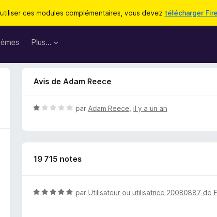
utiliser ces modules complémentaires, vous devez
télécharger Fir
hèmes
Plus…
Avis de Adam Reece
N
par
Adam Reece
,
il y a un an
o
t
é
1
19 715 notes
s
u
r
5
N
par
Utilisateur ou utilisatrice 20080887 de 
o
t