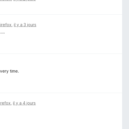
Firefox
,
il y a 3 jours
...
every time.
irefox
,
il y a 4 jours