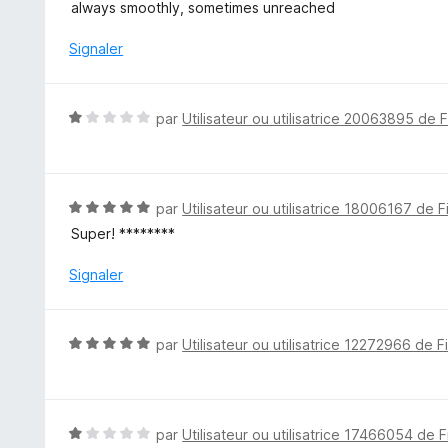
o
always smoothly, sometimes unreached
t
é
Signaler
4
s
u
N
par
Utilisateur ou utilisatrice 20063895 de 
r
o
5
t
é
1
N
par
Utilisateur ou utilisatrice 18006167 de F
s
o
Super! ********
u
t
r
é
Signaler
5
5
s
u
N
par
Utilisateur ou utilisatrice 12272966 de F
r
o
5
t
é
5
N
par
Utilisateur ou utilisatrice 17466054 de F