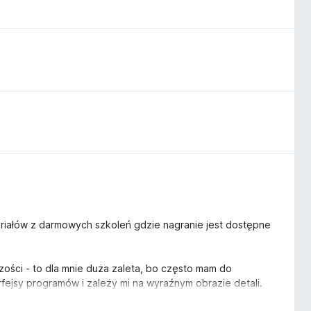
eriałów z darmowych szkoleń gdzie nagranie jest dostępne
zości - to dla mnie duża zaleta, bo często mam do
rfejsy programów i zależy mi na wyraźnym obrazie detali.