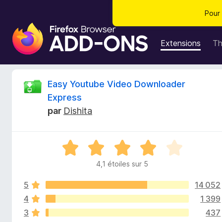
Pour 
M
o
Extensions
T
d
u
l
C
Easy Youtube Video Downloader
e
Express
s
r
par
Dishita
p
o
i
u
N
r
t
o
l
4,1 étoiles sur 5
t
e
i
é
n
5
14 052
4
a
,
4
1 399
q
v
1
3
437
s
i