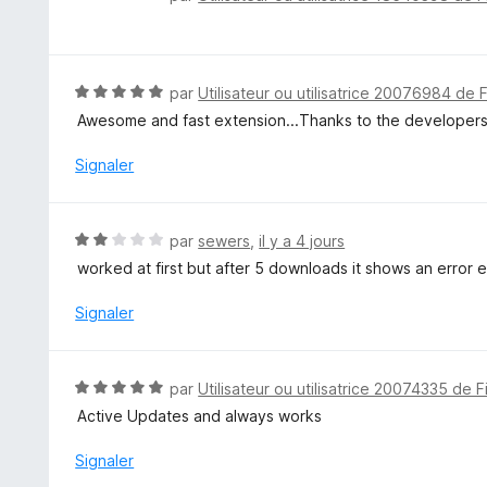
s
o
u
t
r
é
5
1
N
par
Utilisateur ou utilisatrice 20076984 de 
s
o
Awesome and fast extension...Thanks to the developers.
u
t
r
é
Signaler
5
5
s
u
N
par
sewers
,
il y a 4 jours
r
o
worked at first but after 5 downloads it shows an error 
5
t
é
Signaler
2
s
u
N
par
Utilisateur ou utilisatrice 20074335 de F
r
o
Active Updates and always works
5
t
é
Signaler
5