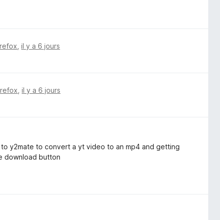
irefox
,
il y a 6 jours
irefox
,
il y a 6 jours
 to y2mate to convert a yt video to an mp4 and getting
he download button