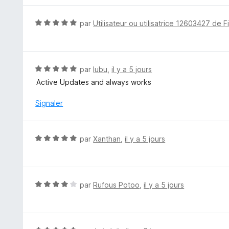
s
u
N
par
Utilisateur ou utilisatrice 12603427 de F
r
o
5
t
é
5
N
par
lubu
,
il y a 5 jours
s
o
Active Updates and always works
u
t
r
é
Signaler
5
5
s
u
N
par
Xanthan
,
il y a 5 jours
r
o
5
t
é
5
N
par
Rufous Potoo
,
il y a 5 jours
s
o
u
t
r
é
5
4