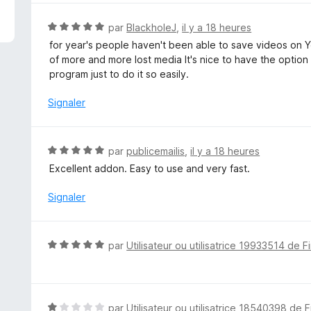
é
5
N
par
BlackholeJ
,
il y a 18 heures
s
o
for year's people haven't been able to save videos on Y
u
t
of more and more lost media It's nice to have the option
r
é
program just to do it so easily.
5
5
s
Signaler
u
r
5
N
par
publicemailis
,
il y a 18 heures
o
Excellent addon. Easy to use and very fast.
t
é
Signaler
5
s
u
N
par
Utilisateur ou utilisatrice 19933514 de F
r
o
5
t
é
5
N
par
Utilisateur ou utilisatrice 18540398 de F