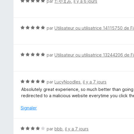
N
par
たやまみ
,
il y a 6 jours
s
o
u
t
r
é
5
5
N
par
Utilisateur ou utilisatrice 14115750 de F
s
o
u
t
r
é
5
5
N
par
Utilisateur ou utilisatrice 13244206 de F
s
o
u
t
r
é
5
5
N
par
LucyNoodles
,
il y a 7 jours
s
o
Absolutely great experience, so much better than going
u
t
redirected to a malicious website everytime you click t
r
é
5
5
Signaler
s
u
r
N
par
bbb
,
il y a 7 jours
5