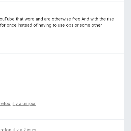
ouTube that were and are otherwise free And with the rise
 for once instead of having to use obs or some other
irefox
,
il y a un jour
irefox
,
il y a 2 jours