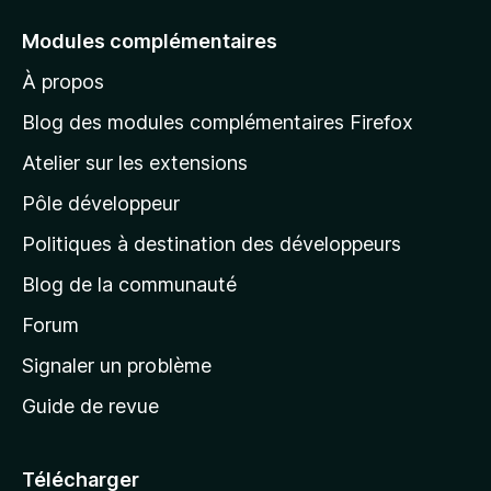
e
Modules complémentaires
r
À propos
à
l
Blog des modules complémentaires Firefox
a
Atelier sur les extensions
p
Pôle développeur
a
g
Politiques à destination des développeurs
e
Blog de la communauté
d
’
Forum
a
Signaler un problème
c
Guide de revue
c
u
e
Télécharger