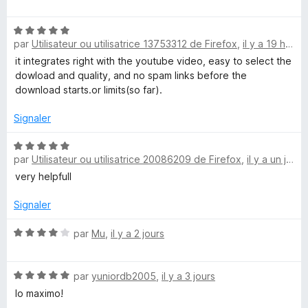
5
o
t
y
N
é
par
Utilisateur ou utilisatrice 13753312 de Firefox
,
il y a 19 heures
o
5
Y
t
s
it integrates right with the youtube video, easy to select the
é
u
dowload and quality, and no spam links before the
o
5
r
download starts.or limits(so far).
s
5
u
Signaler
u
r
5
N
t
par
Utilisateur ou utilisatrice 20086209 de Firefox
,
il y a un jour
o
t
very helpfull
u
é
5
Signaler
s
b
u
N
par
Mu
,
il y a 2 jours
r
o
e
5
t
N
é
par
yuniordb2005
,
il y a 3 jours
V
o
4
lo maximo!
t
s