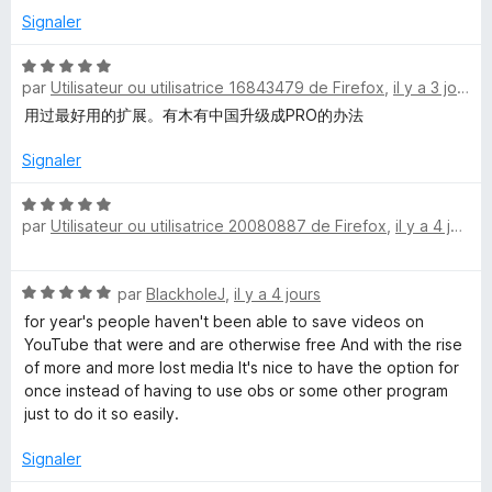
i
é
u
Signaler
5
r
s
5
N
d
u
par
Utilisateur ou utilisatrice 16843479 de Firefox
,
il y a 3 jours
o
r
t
用过最好用的扩展。有木有中国升级成PRO的办法
e
5
é
5
Signaler
o
s
u
N
par
Utilisateur ou utilisatrice 20080887 de Firefox
D
,
il y a 4 jours
r
o
5
t
é
o
N
par
BlackholeJ
,
il y a 4 jours
5
o
s
for year's people haven't been able to save videos on
w
t
u
YouTube that were and are otherwise free And with the rise
é
r
of more and more lost media It's nice to have the option for
n
5
5
once instead of having to use obs or some other program
s
just to do it so easily.
u
l
r
Signaler
5