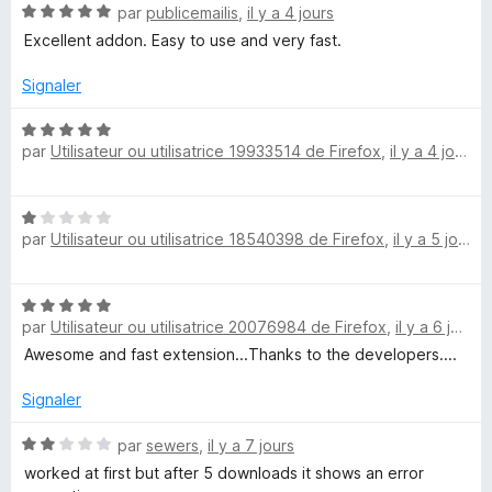
o
N
par
publicemailis
,
il y a 4 jours
o
Excellent addon. Easy to use and very fast.
a
t
é
Signaler
d
5
s
N
u
par
Utilisateur ou utilisatrice 19933514 de Firefox
,
il y a 4 jours
o
e
r
t
5
é
r
N
5
par
Utilisateur ou utilisatrice 18540398 de Firefox
,
il y a 5 jours
o
s
E
t
u
é
r
N
1
x
5
par
Utilisateur ou utilisatrice 20076984 de Firefox
,
il y a 6 jours
o
s
t
Awesome and fast extension...Thanks to the developers....
u
p
é
r
5
Signaler
5
r
s
u
N
par
sewers
,
il y a 7 jours
r
o
e
worked at first but after 5 downloads it shows an error
5
t