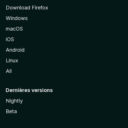
i
Download Firefox
l
Windows
d
e
macOS
M
iOS
o
z
Android
i
Linux
l
All
l
a
Dernières versions
Nightly
Beta