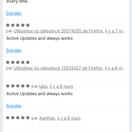
every time.
é
s
2
Signaler
s
s
u
N
r
par
Utilisateur ou utilisatrice 20074335 de Firefox
,
il y a 7 jours
o
5
t
Active Updates and always works
é
5
Signaler
s
u
N
par
Utilisateur ou utilisatrice 12603427 de Firefox
,
il y a 8 jours
r
o
5
t
é
N
par
lubu
,
il y a 8 jours
5
o
s
Active Updates and always works
t
u
é
r
Signaler
5
5
s
N
par
Xanthan
,
il y a 8 jours
u
o
r
t