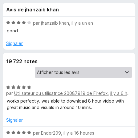
u
5
g
Avis de jhanzaib khan
a
e
t
N
par
jhanzaib khan
,
il y a un an
e
s
o
good
u
t
é
r
Signaler
p
4
F
s
i
o
19 722 notes
u
r
r
e
u
5
f
o
N
r
par
Utilisateur ou utilisatrice 20087919 de Firefox
,
il y a 6 heures
o
x
t
works perfectly. was able to download 8 hour video with
E
é
great music and visuals in around 10 mins.
5
a
s
Signaler
u
s
r
N
par
Ender209
,
il y a 16 heures