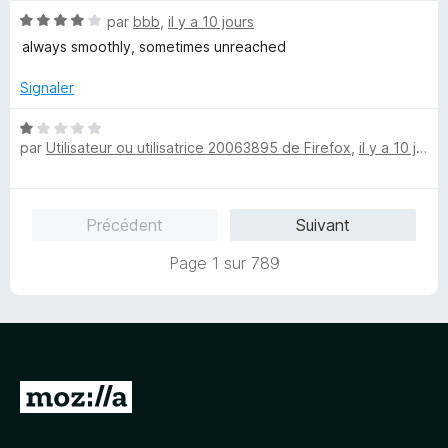
5
N
par
bbb
,
il y a 10 jours
o
always smoothly, sometimes unreached
t
é
Signaler
4
s
N
u
par
Utilisateur ou utilisatrice 20063895 de Firefox
,
il y a 10 jours
o
r
t
5
é
1
Précédent
Suivant
s
u
Page 1 sur 789
r
5
A
l
l