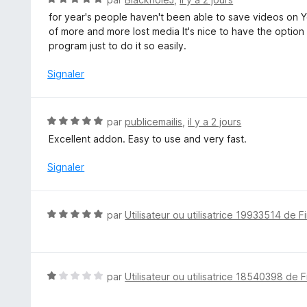
s
o
for year's people haven't been able to save videos on Y
u
t
of more and more lost media It's nice to have the option
r
é
program just to do it so easily.
5
5
s
Signaler
u
r
5
N
par
publicemailis
,
il y a 2 jours
o
Excellent addon. Easy to use and very fast.
t
é
Signaler
5
s
u
N
par
Utilisateur ou utilisatrice 19933514 de F
r
o
5
t
é
5
N
par
Utilisateur ou utilisatrice 18540398 de F
s
o
u
t