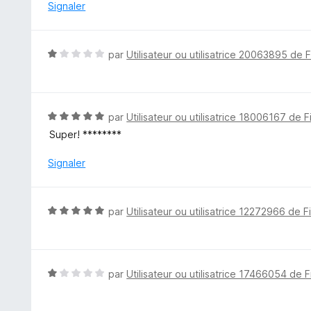
é
Signaler
4
s
u
N
par
Utilisateur ou utilisatrice 20063895 de 
r
o
5
t
é
1
N
par
Utilisateur ou utilisatrice 18006167 de F
s
o
Super! ********
u
t
r
é
Signaler
5
5
s
u
N
par
Utilisateur ou utilisatrice 12272966 de F
r
o
5
t
é
5
N
par
Utilisateur ou utilisatrice 17466054 de F
s
o
u
t