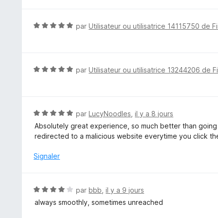
t
r
é
5
5
N
par
Utilisateur ou utilisatrice 14115750 de F
s
o
u
t
r
é
5
5
N
par
Utilisateur ou utilisatrice 13244206 de F
s
o
u
t
r
é
5
5
N
par
LucyNoodles
,
il y a 8 jours
s
o
Absolutely great experience, so much better than going
u
t
redirected to a malicious website everytime you click t
r
é
5
5
Signaler
s
u
r
N
par
bbb
,
il y a 9 jours
5
o
always smoothly, sometimes unreached
t