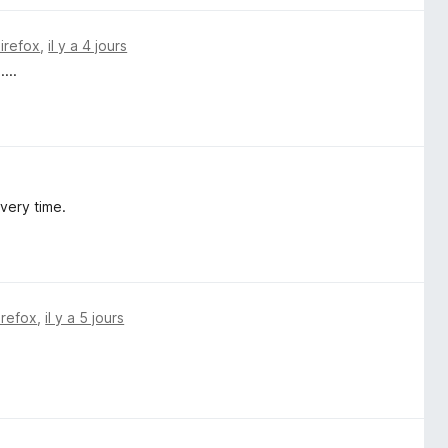
Firefox
,
il y a 4 jours
...
every time.
irefox
,
il y a 5 jours