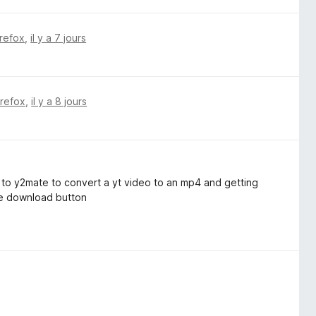
irefox
,
il y a 7 jours
irefox
,
il y a 8 jours
 to y2mate to convert a yt video to an mp4 and getting
he download button