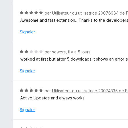
r
é
5
1
N
par
Utilisateur ou utilisatrice 20076984 de 
s
o
Awesome and fast extension...Thanks to the developers.
u
t
r
é
Signaler
5
5
s
u
N
par
sewers
,
il y a 5 jours
r
o
worked at first but after 5 downloads it shows an error 
5
t
é
Signaler
2
s
u
N
par
Utilisateur ou utilisatrice 20074335 de F
r
o
Active Updates and always works
5
t
é
Signaler
5
s
u