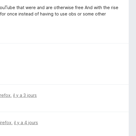
ouTube that were and are otherwise free And with the rise
 for once instead of having to use obs or some other
irefox
,
il y a 3 jours
irefox
,
il y a 4 jours