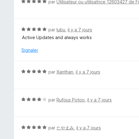
N
par
Utilisateur ou utilisatrice 12603427 de F
r
o
5
t
é
5
N
par
lubu
,
il y a 7 jours
s
o
Active Updates and always works
u
t
r
é
Signaler
5
5
s
u
N
par
Xanthan
,
il y a 7 jours
r
o
5
t
é
5
N
par
Rufous Potoo
,
il y a 7 jours
s
o
u
t
r
é
5
4
N
par
たやまみ
,
il y a 7 jours
s
o
u