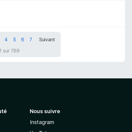
4
5
6
7
Suivant
1 sur 789
té
Nous suivre
Instagram