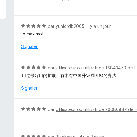
o
t
é
4
N
par
yuniordb2005
,
il y a un jour
s
o
lo maximo!
u
t
r
é
Signaler
5
5
s
u
N
par
Utilisateur ou utilisatrice 16843479 de F
r
o
用过最好用的扩展。有木有中国升级成PRO的办法
5
t
é
Signaler
5
s
u
N
par
Utilisateur ou utilisatrice 20080887 de 
r
o
5
t
é
5
N
par
BlackholeJ
,
il y a 2 jours