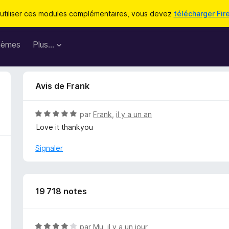
utiliser ces modules complémentaires, vous devez
télécharger Fir
hèmes
Plus…
Avis de Frank
N
par
Frank
,
il y a un an
o
Love it thankyou
t
é
Signaler
5
s
u
r
19 718 notes
5
N
par
Mu
,
il y a un jour