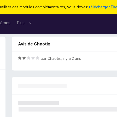
utiliser ces modules complémentaires, vous devez
télécharger Fir
hèmes
Plus…
Avis de Chaotix
N
par
Chaotix
,
il y a 2 ans
o
t
é
2
s
u
r
5