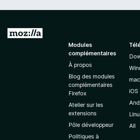
A
l
Modules
Tél
l
complémentaires
Dow
e
À propos
r
Win
à
Blog des modules
ma
l
complémentaires
a
iOS
Firefox
p
And
Atelier sur les
a
extensions
Lin
g
e
Pôle développeur
All
d
Politiques à