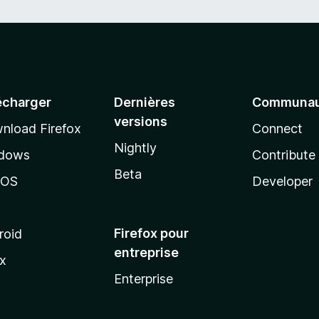
écharger
Dernières
Communau
versions
nload Firefox
Connect
Nightly
dows
Contribute
Beta
cOS
Developer
Firefox pour
roid
entreprise
ux
Enterprise