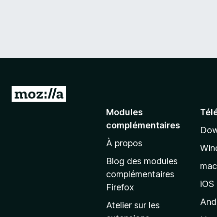
A
l
Modules
Tél
l
complémentaires
Dow
e
À propos
r
Win
à
Blog des modules
ma
l
complémentaires
a
iOS
Firefox
p
And
Atelier sur les
a