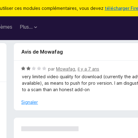
utiliser ces modules complémentaires, vous devez
télécharger Fir
hèmes
Plus…
Avis de Mowafag
N
par
Mowafag
,
il y a 7 ans
o
very limited video quality for download (currently the 
t
available), as means to push for pro version. I am disgus
é
to a scam than an honest add-on
2
s
Signaler
u
r
5