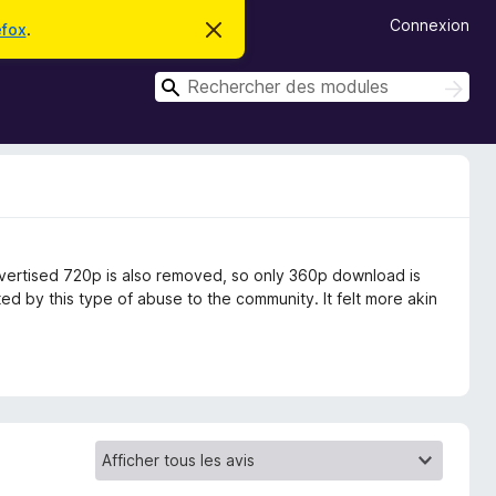
Connexion
efox
.
C
a
c
R
h
R
e
e
e
r
c
c
c
h
e
h
e
m
r
e
e
c
s
r
s
h
c
a
e
g
r
h
advertised 720p is also removed, so only 360p download is
e
e
ted by this type of abuse to the community. It felt more akin
r