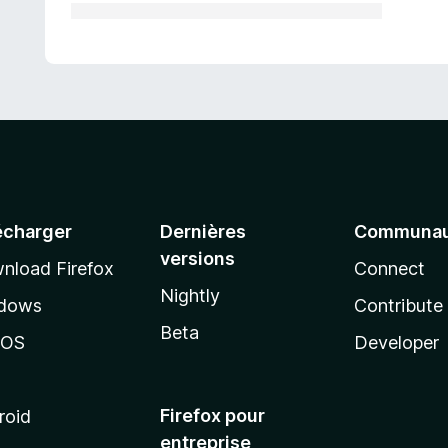
écharger
Dernières
Communau
versions
nload Firefox
Connect
Nightly
dows
Contribute
Beta
cOS
Developer
Firefox pour
roid
entreprise