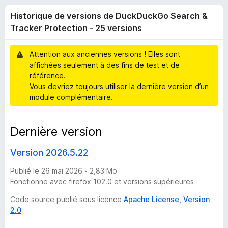
i
5
g
Historique de versions de DuckDuckGo Search &
a
q
Tracker Protection - 25 versions
t
e
u
Attention aux anciennes versions ! Elles sont
u
affichées seulement à des fins de test et de
r
e
référence.
F
Vous devriez toujours utiliser la dernière version d’un
i
d
module complémentaire.
r
e
e
Dernière version
f
o
v
Version 2026.5.22
x
e
Publié le 26 mai 2026 - 2,83 Mo
Fonctionne avec firefox 102.0 et versions supérieures
r
Code source publié sous licence
Apache License, Version
2.0
s