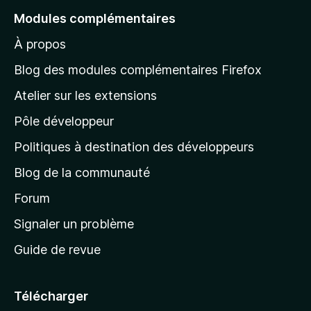
e
Modules complémentaires
r
À propos
à
l
Blog des modules complémentaires Firefox
a
Atelier sur les extensions
p
Pôle développeur
a
g
Politiques à destination des développeurs
e
Blog de la communauté
d
’
Forum
a
Signaler un problème
c
Guide de revue
c
u
e
Télécharger
i