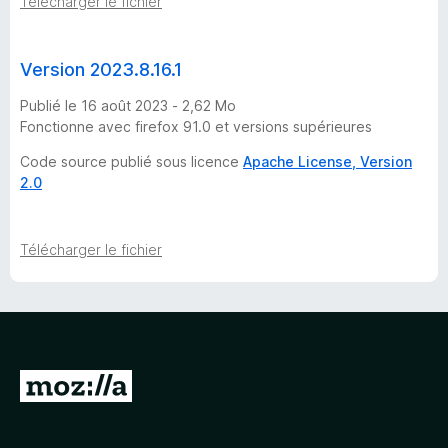
Télécharger le fichier
Version 2023.8.16.1
Publié le 16 août 2023 - 2,62 Mo
Fonctionne avec firefox 91.0 et versions supérieures
Code source publié sous licence
Apache License, Version
2.0
Télécharger le fichier
A
l
l