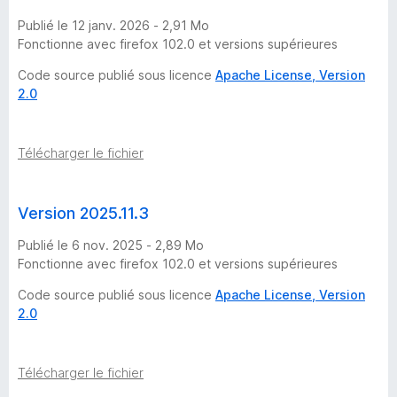
k
Publié le 12 janv. 2026 - 2,91 Mo
Fonctionne avec firefox 102.0 et versions supérieures
D
Code source publié sous licence
Apache License, Version
2.0
u
c
Télécharger le fichier
k
Version 2025.11.3
G
Publié le 6 nov. 2025 - 2,89 Mo
Fonctionne avec firefox 102.0 et versions supérieures
o
Code source publié sous licence
Apache License, Version
S
2.0
e
Télécharger le fichier