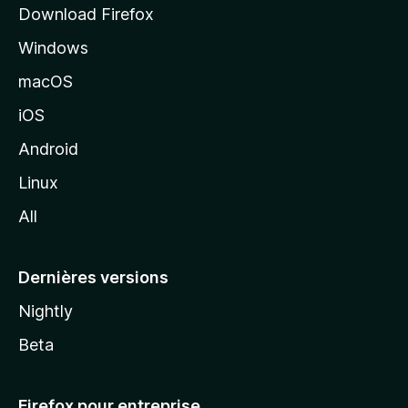
Download Firefox
l
Windows
d
e
macOS
M
iOS
o
z
Android
i
Linux
l
All
l
a
Dernières versions
Nightly
Beta
Firefox pour entreprise