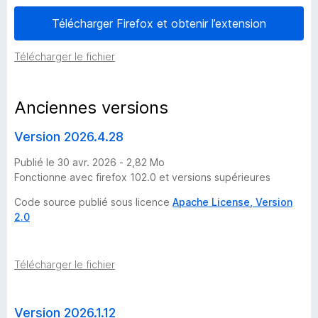
i
Télécharger Firefox et obtenir l’extension
o
Télécharger le fichier
n
Anciennes versions
s
Version 2026.4.28
d
Publié le 30 avr. 2026 - 2,82 Mo
Fonctionne avec firefox 102.0 et versions supérieures
e
Code source publié sous licence
Apache License, Version
2.0
D
u
Télécharger le fichier
c
Version 2026.1.12