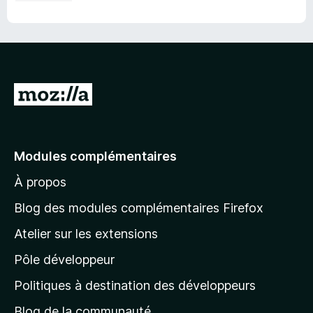
A
l
l
e
Modules complémentaires
r
À propos
à
l
Blog des modules complémentaires Firefox
a
Atelier sur les extensions
p
Pôle développeur
a
g
Politiques à destination des développeurs
e
Blog de la communauté