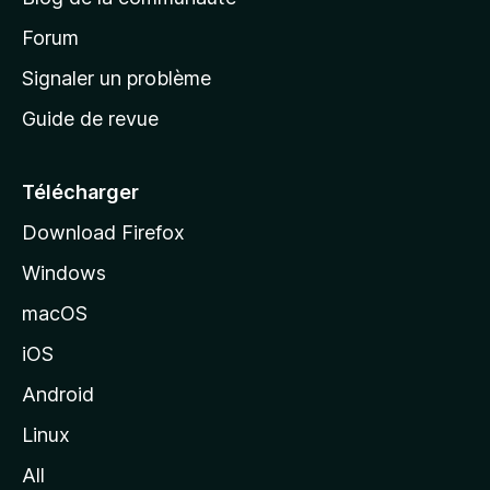
d
’
Forum
a
Signaler un problème
c
Guide de revue
c
u
e
Télécharger
i
Download Firefox
l
Windows
d
e
macOS
M
iOS
o
z
Android
i
Linux
l
All
l