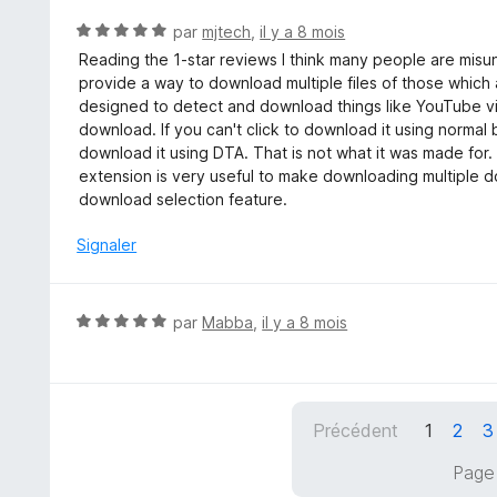
é
5
5
N
par
mjtech
,
il y a 8 mois
s
o
Reading the 1-star reviews I think many people are misun
u
t
provide a way to download multiple files of those which
r
é
designed to detect and download things like YouTube v
5
5
download. If you can't click to download it using normal b
s
download it using DTA. That is not what it was made for. 
u
extension is very useful to make downloading multiple do
r
download selection feature.
5
Signaler
N
par
Mabba
,
il y a 8 mois
o
t
é
5
Précédent
1
2
3
s
u
Page 
r