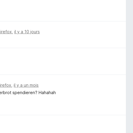
Firefox
,
il y a 10 jours
irefox
,
il y a un mois
tterbrot spendieren? Hahahah