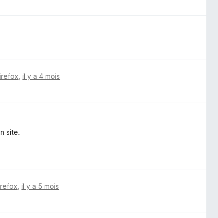
irefox
,
il y a 4 mois
n site.
irefox
,
il y a 5 mois