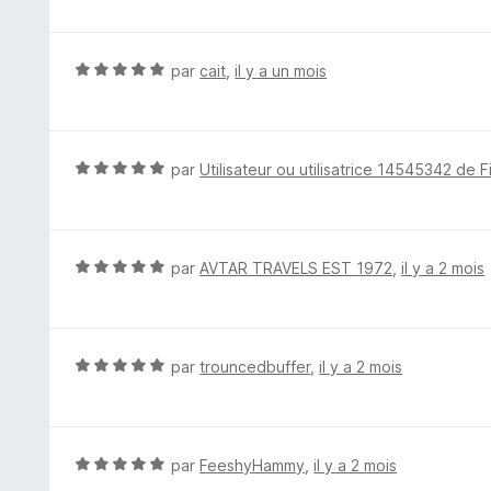
5
t
é
5
N
par
cait
,
il y a un mois
s
o
u
t
r
é
5
5
N
par
Utilisateur ou utilisatrice 14545342 de F
s
o
u
t
r
é
5
5
N
par
AVTAR TRAVELS EST 1972
,
il y a 2 mois
s
o
u
t
r
é
5
5
N
par
trouncedbuffer
,
il y a 2 mois
s
o
u
t
r
é
5
5
N
par
FeeshyHammy
,
il y a 2 mois
s
o