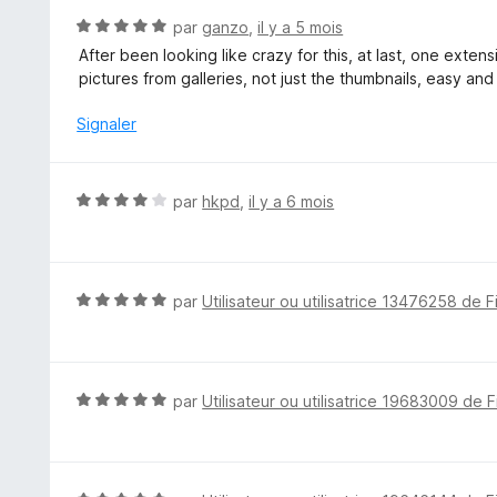
5
N
par
ganzo
,
il y a 5 mois
s
o
After been looking like crazy for this, at last, one exten
u
t
pictures from galleries, not just the thumbnails, easy and e
r
é
5
5
Signaler
s
u
r
N
par
hkpd
,
il y a 6 mois
5
o
t
é
4
N
par
Utilisateur ou utilisatrice 13476258 de F
s
o
u
t
r
é
5
5
N
par
Utilisateur ou utilisatrice 19683009 de F
s
o
u
t
r
é
5
5