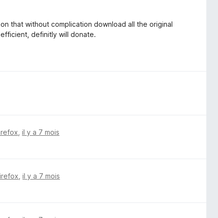
sion that without complication download all the original
fficient, definitly will donate.
irefox
,
il y a 7 mois
irefox
,
il y a 7 mois