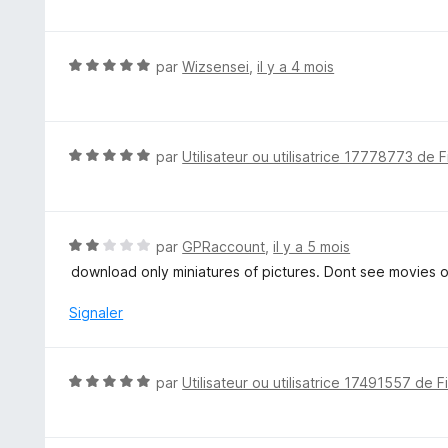
u
t
r
é
5
5
N
par
Wizsensei
,
il y a 4 mois
s
o
u
t
r
é
5
5
N
par
Utilisateur ou utilisatrice 17778773 de F
s
o
u
t
r
é
5
5
N
par
GPRaccount
,
il y a 5 mois
s
o
download only miniatures of pictures. Dont see movies o
u
t
r
é
Signaler
5
2
s
u
N
par
Utilisateur ou utilisatrice 17491557 de F
r
o
5
t
é