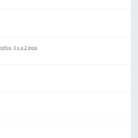
irefox
,
il y a 2 mois