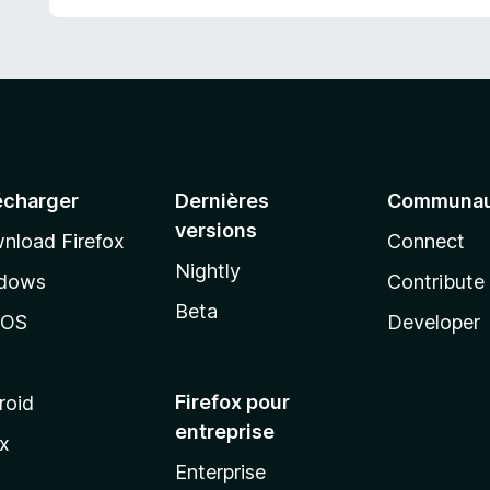
5
écharger
Dernières
Communau
versions
nload Firefox
Connect
Nightly
dows
Contribute
Beta
cOS
Developer
Firefox pour
roid
entreprise
ux
Enterprise