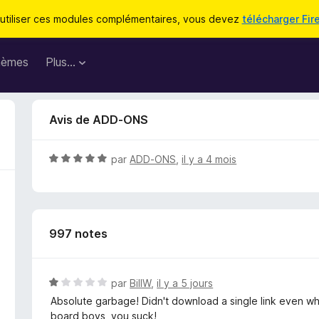
utiliser ces modules complémentaires, vous devez
télécharger Fir
hèmes
Plus…
Avis de ADD-ONS
N
par
ADD-ONS
,
il y a 4 mois
o
t
é
5
997 notes
s
u
r
5
N
par
BillW
,
il y a 5 jours
o
Absolute garbage! Didn't download a single link even whe
t
board boys, you suck!