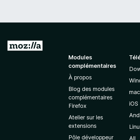
A
l
Modules
Tél
l
complémentaires
Dow
e
À propos
r
Win
à
Blog des modules
ma
l
complémentaires
a
iOS
Firefox
p
And
Atelier sur les
a
extensions
Lin
g
e
Pôle développeur
All