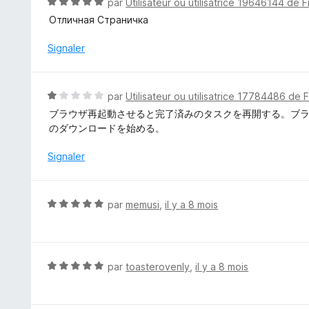
N
par
Utilisateur ou utilisatrice 19646144 de F
s
o
Отличная Страничка
u
t
r
é
Signaler
5
5
s
u
N
par
Utilisateur ou utilisatrice 17784486 de 
r
o
ブラウザ再起動させると完了済みのタスクを再開する。ブ
5
t
のダウンロードを始める。
é
1
Signaler
s
u
r
N
par
memusi
,
il y a 8 mois
5
o
t
é
5
N
par
toasterovenly
,
il y a 8 mois
s
o
u
t
r