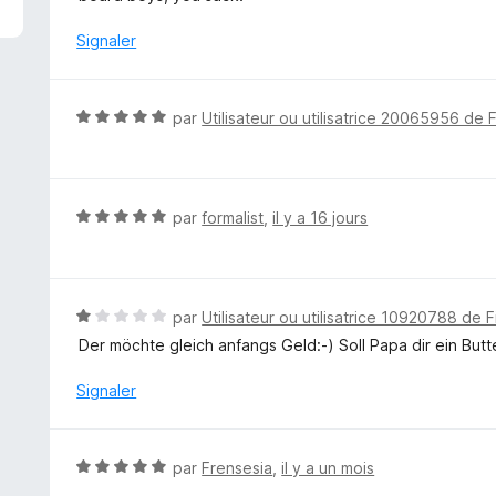
é
1
Signaler
s
u
r
N
par
Utilisateur ou utilisatrice 20065956 de 
5
o
t
é
5
N
par
formalist
,
il y a 16 jours
s
o
u
t
r
é
5
5
N
par
Utilisateur ou utilisatrice 10920788 de F
s
o
Der möchte gleich anfangs Geld:-) Soll Papa dir ein Bu
u
t
r
é
Signaler
5
1
s
u
N
par
Frensesia
,
il y a un mois
r
o