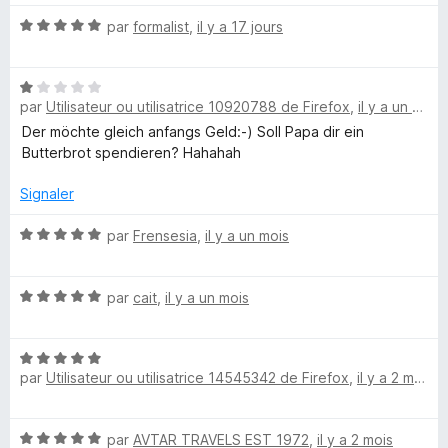
é
N
par
formalist
,
il y a 17 jours
5
n
o
s
t
u
T
N
é
r
par
Utilisateur ou utilisatrice 10920788 de Firefox
,
il y a un mois
o
5
5
h
t
s
Der möchte gleich anfangs Geld:-) Soll Papa dir ein
é
u
Butterbrot spendieren? Hahahah
1
r
e
s
5
Signaler
u
m
r
N
par
Frensesia
,
il y a un mois
5
o
A
t
N
é
par
cait
,
il y a un mois
o
l
5
t
s
N
é
u
l
par
Utilisateur ou utilisatrice 14545342 de Firefox
,
il y a 2 mois
o
5
r
t
s
5
!
é
u
N
par
AVTAR TRAVELS EST 1972
,
il y a 2 mois
5
r