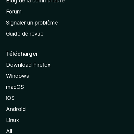
Blog de la communauté
d
’
Forum
a
Signaler un problème
c
Guide de revue
c
u
e
Télécharger
i
Download Firefox
l
Windows
d
e
macOS
M
iOS
o
z
Android
i
Linux
l
All
l