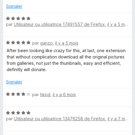
2
5
Signaler
s
u
N
r
par
Utilisateur ou utilisatrice 17491557 de Firefox
,
il y a 5 mois
o
5
t
é
N
par
ganzo
,
il y a 5 mois
5
o
s
After been looking like crazy for this, at last, one extension
t
u
that without complication download all the original pictures
é
r
from galleries, not just the thumbnails, easy and efficient,
5
5
definitly will donate.
s
u
Signaler
r
5
N
par
hkpd
,
il y a 6 mois
o
t
N
é
par
Utilisateur ou utilisatrice 13476258 de Firefox
,
il y a 7 mois
o
4
t
s
é
u