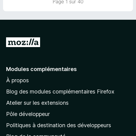
Page 1 sur 40
u
r
5
A
l
l
e
Modules complémentaires
r
À propos
à
l
Blog des modules complémentaires Firefox
a
Atelier sur les extensions
p
Pôle développeur
a
g
Politiques à destination des développeurs
e