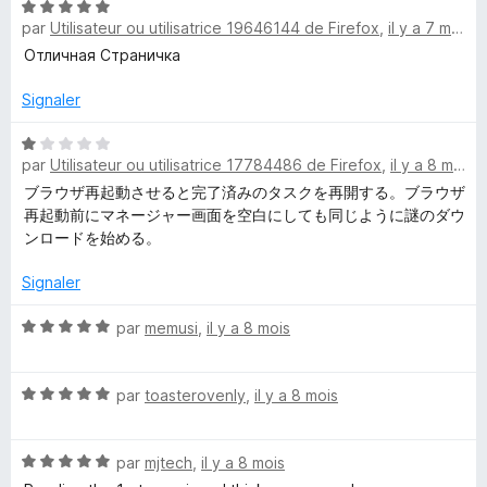
N
5
r
par
Utilisateur ou utilisatrice 19646144 de Firefox
,
il y a 7 mois
o
s
5
t
Отличная Страничка
u
é
r
5
Signaler
5
s
u
N
par
Utilisateur ou utilisatrice 17784486 de Firefox
,
il y a 8 mois
r
o
5
t
ブラウザ再起動させると完了済みのタスクを再開する。ブラウザ
é
再起動前にマネージャー画面を空白にしても同じように謎のダウ
1
ンロードを始める。
s
u
Signaler
r
5
N
par
memusi
,
il y a 8 mois
o
t
N
é
par
toasterovenly
,
il y a 8 mois
o
5
t
s
N
é
par
mjtech
,
il y a 8 mois
u
o
5
r