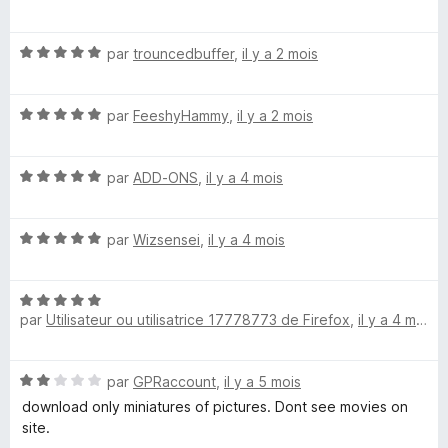
o
s
5
t
u
N
é
par
trouncedbuffer
,
il y a 2 mois
r
o
5
5
t
s
N
é
par
FeeshyHammy
,
il y a 2 mois
u
o
5
r
t
s
5
N
é
par
ADD-ONS
,
il y a 4 mois
u
o
5
r
t
s
5
N
é
par
Wizsensei
,
il y a 4 mois
u
o
5
r
t
s
5
N
é
u
par
Utilisateur ou utilisatrice 17778773 de Firefox
,
il y a 4 mois
o
5
r
t
s
5
é
u
N
par
GPRaccount
,
il y a 5 mois
5
r
o
s
5
download only miniatures of pictures. Dont see movies on
t
u
site.
é
r