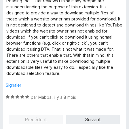
Reading the 1-star reviews I think many people are
t
s
5
misunderstanding the purpose of this extension. It is
é
u
designed to provide a way to download multiple files of
5
r
those which a website owner has provided for download. It
s
5
is not designed to detect and download things like YouTube
u
videos which the website owner has not enabled for
r
download. If you can't click to download it using normal
5
browser functions (e.g. click or right-click), you can't
download it using DTA. That is not what it was made for.
There are others that enable that. With that in mind, this
extension is very useful to make downloading multiple
downloadable files very easy to do. I especially like the
download selection feature.
Signaler
N
par
Mabba
,
il y a 8 mois
o
t
é
Précédent
Suivant
5
s