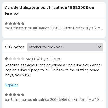
u
5
g
Avis de Utilisateur ou utilisatrice 19683009 de
a
e
Firefox
t
e
s
N
u
par
Utilisateur ou utilisatrice 19683009 de Firefox
,
il y a 7 mois
o
r
t
p
é
F
5
i
o
997 notes
s
r
u
e
u
N
r
par
BillW
,
il y a 5 jours
f
o
5
Absolute garbage! Didn't download a single link even when I
o
t
r
copied a linked page to it.!! Go back to the drawing board
x
é
boys, you suck!
1
D
s
Signaler
u
o
r
N
5
par
Utilisateur ou utilisatrice 20065956 de Firefox
,
il y a 10 jours
o
w
t