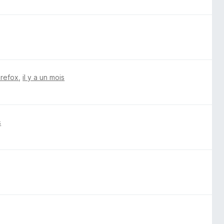
irefox
,
il y a un mois
s