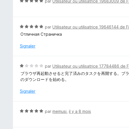
N
par
Utilisateur ou utilisatrice 19683009 de F
s
o
u
t
r
é
5
5
N
par
Utilisateur ou utilisatrice 19646144 de F
s
o
Отличная Страничка
u
t
r
é
Signaler
5
5
s
u
N
par
Utilisateur ou utilisatrice 17784486 de 
r
o
ブラウザ再起動させると完了済みのタスクを再開する。ブ
5
t
のダウンロードを始める。
é
1
Signaler
s
u
r
N
par
memusi
,
il y a 8 mois
5
o
t