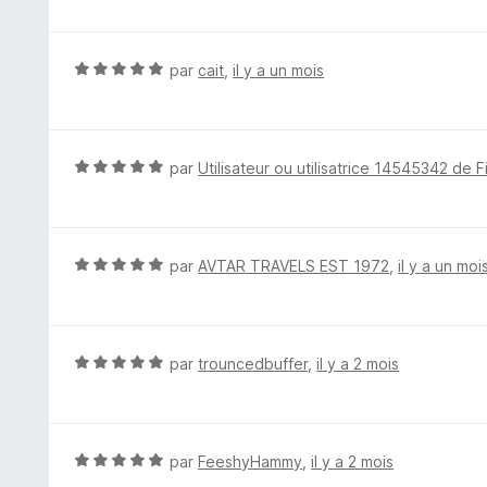
5
t
é
5
N
par
cait
,
il y a un mois
s
o
u
t
r
é
5
5
N
par
Utilisateur ou utilisatrice 14545342 de F
s
o
u
t
r
é
5
5
N
par
AVTAR TRAVELS EST 1972
,
il y a un moi
s
o
u
t
r
é
5
5
N
par
trouncedbuffer
,
il y a 2 mois
s
o
u
t
r
é
5
5
N
par
FeeshyHammy
,
il y a 2 mois
s
o