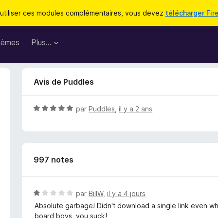
utiliser ces modules complémentaires, vous devez
télécharger Fir
hèmes
Plus…
Avis de Puddles
N
par
Puddles
,
il y a 2 ans
o
t
é
5
997 notes
s
u
r
5
N
par
BillW
,
il y a 4 jours
o
Absolute garbage! Didn't download a single link even whe
t
board boys, you suck!