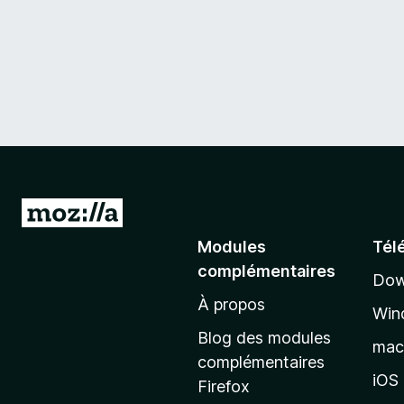
A
l
Modules
Tél
l
complémentaires
Dow
e
À propos
r
Win
à
Blog des modules
ma
l
complémentaires
a
iOS
Firefox