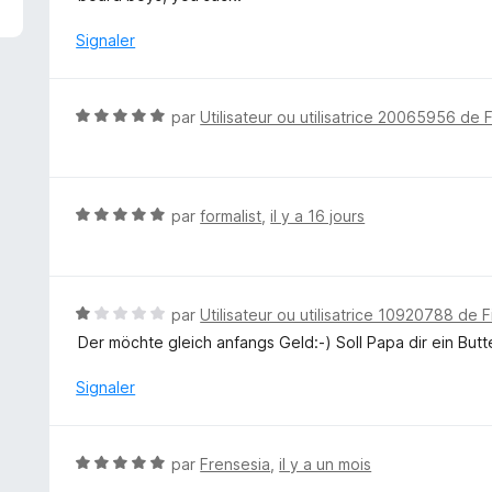
é
1
Signaler
s
u
r
N
par
Utilisateur ou utilisatrice 20065956 de 
5
o
t
é
5
N
par
formalist
,
il y a 16 jours
s
o
u
t
r
é
5
5
N
par
Utilisateur ou utilisatrice 10920788 de F
s
o
Der möchte gleich anfangs Geld:-) Soll Papa dir ein Bu
u
t
r
é
Signaler
5
1
s
u
N
par
Frensesia
,
il y a un mois
r
o