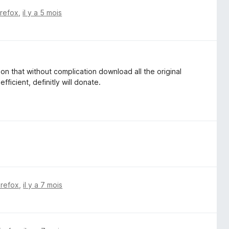
irefox
,
il y a 5 mois
sion that without complication download all the original
fficient, definitly will donate.
irefox
,
il y a 7 mois