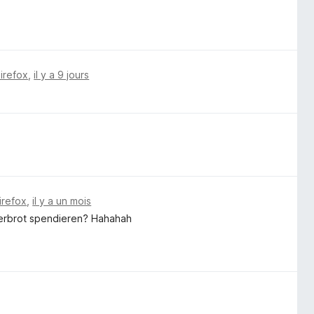
Firefox
,
il y a 9 jours
irefox
,
il y a un mois
tterbrot spendieren? Hahahah