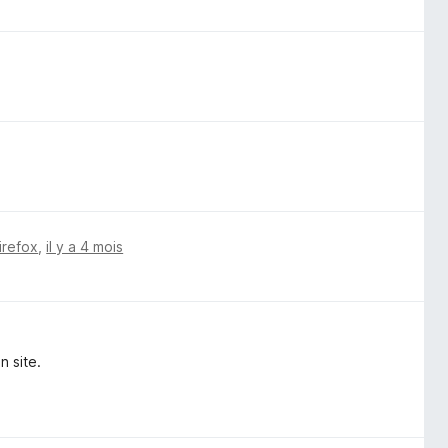
irefox
,
il y a 4 mois
n site.