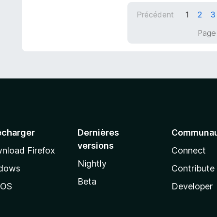
5
Précédent
1
2
3
s
u
Page 
r
5
écharger
Dernières
Communau
versions
nload Firefox
Connect
Nightly
dows
Contribute
Beta
cOS
Developer