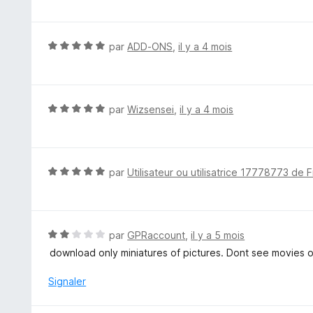
u
t
r
é
5
5
N
par
ADD-ONS
,
il y a 4 mois
s
o
u
t
r
é
5
5
N
par
Wizsensei
,
il y a 4 mois
s
o
u
t
r
é
5
5
N
par
Utilisateur ou utilisatrice 17778773 de F
s
o
u
t
r
é
5
5
N
par
GPRaccount
,
il y a 5 mois
s
o
download only miniatures of pictures. Dont see movies o
u
t
r
é
Signaler
5
2
s