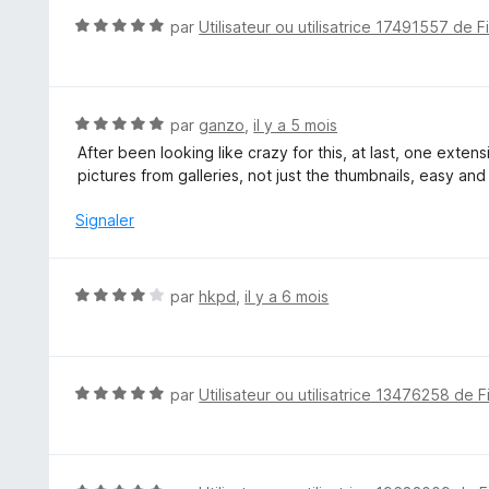
u
N
par
Utilisateur ou utilisatrice 17491557 de F
r
o
5
t
é
5
N
par
ganzo
,
il y a 5 mois
s
o
After been looking like crazy for this, at last, one exten
u
t
pictures from galleries, not just the thumbnails, easy and e
r
é
5
5
Signaler
s
u
r
N
par
hkpd
,
il y a 6 mois
5
o
t
é
4
N
par
Utilisateur ou utilisatrice 13476258 de F
s
o
u
t
r
é
5
5