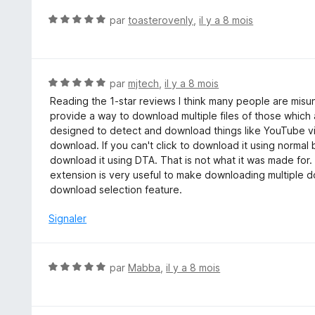
é
5
N
par
toasterovenly
,
il y a 8 mois
s
o
u
t
r
é
5
5
N
par
mjtech
,
il y a 8 mois
s
o
Reading the 1-star reviews I think many people are misun
u
t
provide a way to download multiple files of those which
r
é
designed to detect and download things like YouTube v
5
5
download. If you can't click to download it using normal b
s
download it using DTA. That is not what it was made for. 
u
extension is very useful to make downloading multiple do
r
download selection feature.
5
Signaler
N
par
Mabba
,
il y a 8 mois
o
t
é