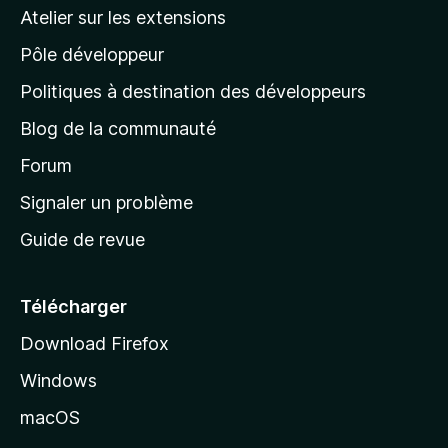
a
Atelier sur les extensions
p
Pôle développeur
a
g
Politiques à destination des développeurs
e
Blog de la communauté
d
’
Forum
a
Signaler un problème
c
Guide de revue
c
u
e
Télécharger
i
Download Firefox
l
Windows
d
e
macOS
M