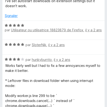
I've set autostart downloads on extension settings but it
J
t
doesn't work.
é
3
D
Signaler
s
u
N
o
r
par
Utilisateur ou utilisatrice 18823879 de Firefox
,
il y a 2 ans
o
5
t
w
é
N
par
SloterNik
,
il y a 2 ans
5
n
o
s
t
u
N
é
par
hunkyburrito
,
il y a 2 ans
r
l
o
5
5
Works fairly well but I had to fix a few annoyances myself to
t
s
make it better.
o
é
u
4
r
* Leftover files in download folder when using interrupt
a
s
5
mode:
u
r
d
Modify worker.js line 299 to be `
5
chrome.downloads.cancel(...) ` instead of `
chrome.downloads.pause(...) `