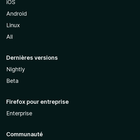
iOS
o
z
Android
i
Linux
l
All
l
a
Dernières versions
Nightly
Beta
Firefox pour entreprise
Enterprise
Communauté