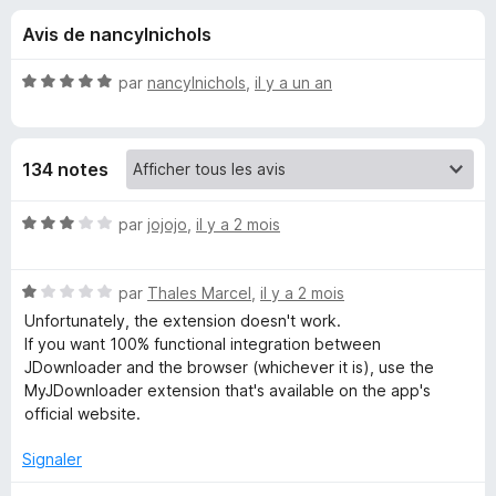
u
5
g
Avis de nancylnichols
a
e
t
N
par
nancylnichols
,
il y a un an
e
s
o
u
t
é
r
p
134 notes
5
F
s
i
o
u
N
par
jojojo
,
il y a 2 mois
r
r
o
e
u
5
t
f
N
é
par
Thales Marcel
,
il y a 2 mois
o
o
3
r
Unfortunately, the extension doesn't work.
x
t
s
If you want 100% functional integration between
é
u
JDownloader and the browser (whichever it is), use the
D
1
r
MyJDownloader extension that's available on the app's
s
5
official website.
o
u
r
Signaler
w
5