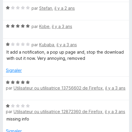
1
5
s
N
par
Stefan
,
il y a 2 ans
u
o
r
t
5
N
é
par
Kobe
,
il y a 3 ans
o
1
t
s
N
é
par
Kubaba
,
il y a 3 ans
u
o
5
r
It add a notification, a pop up page and, stop the download
t
s
5
with out it now. Very annoying, removed
é
u
1
r
Signaler
s
5
u
N
r
par
Utilisateur ou utilisatrice 13756602 de Firefox
,
il y a 3 ans
o
5
t
é
N
5
par
Utilisateur ou utilisatrice 12872360 de Firefox
,
il y a 3 ans
o
s
t
missing info
u
é
r
1
Signaler
5