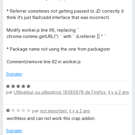
e
* Referrer sometimes not getting passed to JD correctly (I
r
think it's just flash/add interface that was incorrect)
Modify worker.js line 66, replacing `
chrome.runtime.getURL('') ` with ` d.referrer || '' `
* Package name not using the one from packagizer
Comment/remove line 62 in worker.js
Signaler
N
par
Utilisateur ou utilisatrice 18585678 de Firefox
,
il y a 2 ans
o
t
é
N
par
not important
,
il y a 2 ans
5
o
s
worthless and can not work this crap addon
t
u
é
r
Signaler