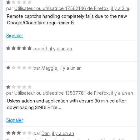
N
par
Utilisateur ou utilisatrice 17562146 de Firefox
,
il y a 2 mois
o
n
t
Remote captcha handling completely fails due to the new
é
Google/Cloudflare requirements.
l
1
s
Signaler
o
u
r
N
par
dtt
,
il y a un an
a
5
o
t
N
é
par
Maggle
,
il y a un an
d
o
5
t
s
w
N
é
u
par
Utilisateur ou utilisatrice 13507781 de Firefox
,
il y a un an
o
1
r
i
t
s
5
Usless addon and application with absurd 30 min cd after
é
u
downloading SINGLE file...
1
r
t
s
5
Signaler
u
h
r
N
par
Dan
,
il y a un an
5
o