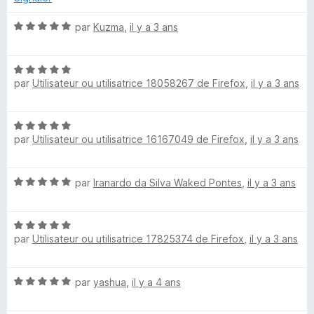
s
u
N
par
Kuzma
,
il y a 3 ans
r
o
5
t
N
é
par
Utilisateur ou utilisatrice 18058267 de Firefox
,
il y a 3 ans
o
5
t
s
é
u
N
5
r
par
Utilisateur ou utilisatrice 16167049 de Firefox
,
il y a 3 ans
o
s
5
t
u
é
r
N
par
Iranardo da Silva Waked Pontes
,
il y a 3 ans
5
5
o
s
t
u
N
é
r
par
Utilisateur ou utilisatrice 17825374 de Firefox
,
il y a 3 ans
o
5
5
t
s
é
u
N
par
yashua
,
il y a 4 ans
5
r
o
s
5
t
u