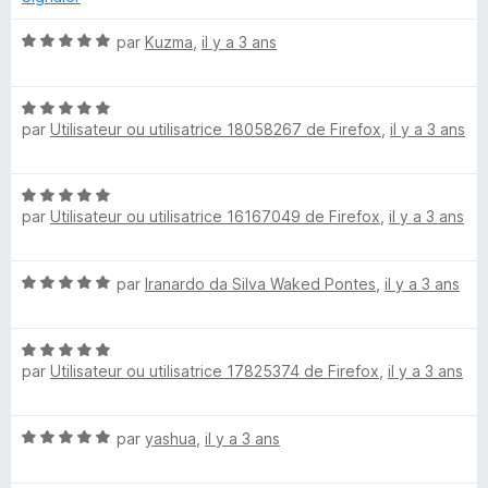
s
u
N
par
Kuzma
,
il y a 3 ans
r
o
5
t
N
é
par
Utilisateur ou utilisatrice 18058267 de Firefox
,
il y a 3 ans
o
5
t
s
é
u
N
5
r
par
Utilisateur ou utilisatrice 16167049 de Firefox
,
il y a 3 ans
o
s
5
t
u
é
r
N
par
Iranardo da Silva Waked Pontes
,
il y a 3 ans
5
5
o
s
t
u
N
é
r
par
Utilisateur ou utilisatrice 17825374 de Firefox
,
il y a 3 ans
o
5
5
t
s
é
u
N
par
yashua
,
il y a 3 ans
5
r
o
s
5
t
u