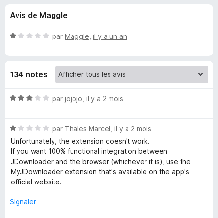
u
5
g
Avis de Maggle
a
e
t
N
par
Maggle
,
il y a un an
e
s
o
u
t
é
r
p
134 notes
1
F
s
i
o
u
N
par
jojojo
,
il y a 2 mois
r
r
o
e
u
5
t
f
N
é
par
Thales Marcel
,
il y a 2 mois
o
o
3
r
Unfortunately, the extension doesn't work.
x
t
s
If you want 100% functional integration between
é
u
JDownloader and the browser (whichever it is), use the
D
1
r
MyJDownloader extension that's available on the app's
s
5
official website.
o
u
r
Signaler
w
5