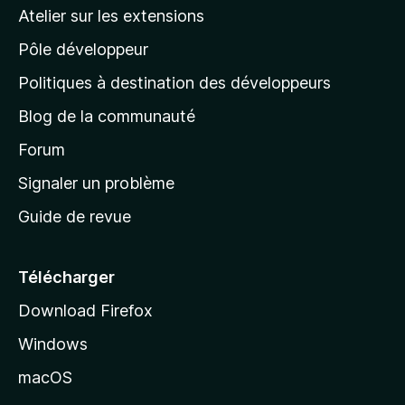
a
Atelier sur les extensions
p
Pôle développeur
a
g
Politiques à destination des développeurs
e
Blog de la communauté
d
’
Forum
a
Signaler un problème
c
Guide de revue
c
u
e
Télécharger
i
Download Firefox
l
Windows
d
e
macOS
M