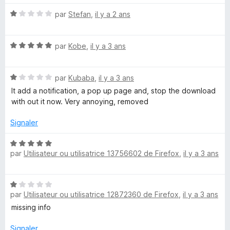
1
5
s
N
par
Stefan
,
il y a 2 ans
u
o
r
t
5
N
é
par
Kobe
,
il y a 3 ans
o
1
t
s
N
é
par
Kubaba
,
il y a 3 ans
u
o
5
r
It add a notification, a pop up page and, stop the download
t
s
5
with out it now. Very annoying, removed
é
u
1
r
Signaler
s
5
u
N
r
par
Utilisateur ou utilisatrice 13756602 de Firefox
,
il y a 3 ans
o
5
t
é
N
5
par
Utilisateur ou utilisatrice 12872360 de Firefox
,
il y a 3 ans
o
s
t
missing info
u
é
r
1
Signaler
5