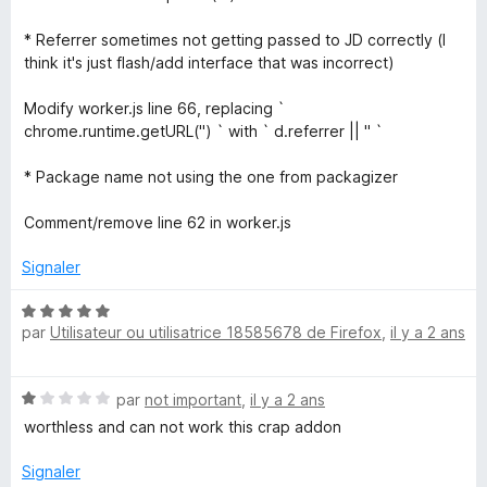
e
* Referrer sometimes not getting passed to JD correctly (I
r
think it's just flash/add interface that was incorrect)
Modify worker.js line 66, replacing `
chrome.runtime.getURL('') ` with ` d.referrer || '' `
* Package name not using the one from packagizer
Comment/remove line 62 in worker.js
Signaler
N
par
Utilisateur ou utilisatrice 18585678 de Firefox
,
il y a 2 ans
o
t
é
N
par
not important
,
il y a 2 ans
5
o
s
worthless and can not work this crap addon
t
u
é
r
Signaler