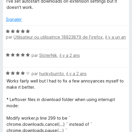
I've set autostart downloads on extension settings but it
J
t
doesn't work.
é
3
D
Signaler
s
u
N
o
r
par
Utilisateur ou utilisatrice 18823879 de Firefox
,
il y a un an
o
5
t
w
é
N
par
SloterNik
,
il y a 2 ans
5
n
o
s
t
u
N
é
par
hunkyburrito
,
il y a 2 ans
r
l
o
5
5
Works fairly well but I had to fix a few annoyances myself to
t
s
make it better.
o
é
u
4
r
* Leftover files in download folder when using interrupt
a
s
5
mode:
u
r
d
Modify worker.js line 299 to be `
5
chrome.downloads.cancel(...) ` instead of `
chrome.downloads.pause(...) `