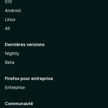
iOS
o
z
Android
i
Linux
l
All
l
a
Dernières versions
Nightly
Beta
Firefox pour entreprise
Enterprise
Communauté