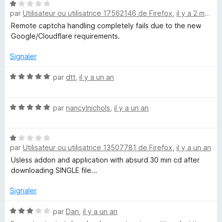
N
par
Utilisateur ou utilisatrice 17562146 de Firefox
,
il y a 2 mois
o
n
t
Remote captcha handling completely fails due to the new
é
Google/Cloudflare requirements.
l
1
s
Signaler
o
u
r
N
par
dtt
,
il y a un an
a
5
o
t
N
é
par
nancylnichols
,
il y a un an
d
o
5
t
s
w
N
é
u
par
Utilisateur ou utilisatrice 13507781 de Firefox
,
il y a un an
o
5
r
i
t
s
5
Usless addon and application with absurd 30 min cd after
é
u
downloading SINGLE file...
1
r
t
s
5
Signaler
u
h
r
N
par
Dan
,
il y a un an
5
o