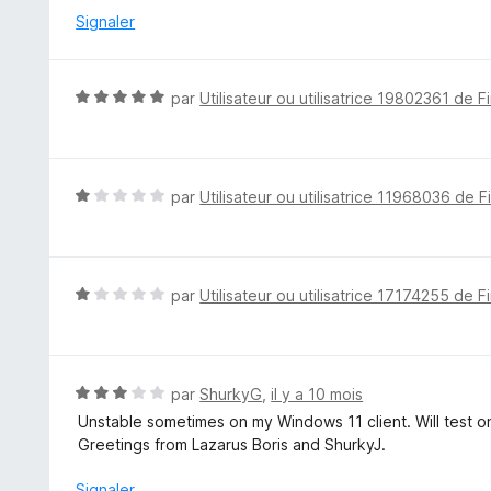
r
é
Signaler
5
1
s
u
N
par
Utilisateur ou utilisatrice 19802361 de F
r
o
5
t
é
5
N
par
Utilisateur ou utilisatrice 11968036 de F
s
o
u
t
r
é
5
1
N
par
Utilisateur ou utilisatrice 17174255 de F
s
o
u
t
r
é
5
1
N
par
ShurkyG
,
il y a 10 mois
s
o
Unstable sometimes on my Windows 11 client. Will test o
u
t
Greetings from Lazarus Boris and ShurkyJ.
r
é
5
3
Signaler