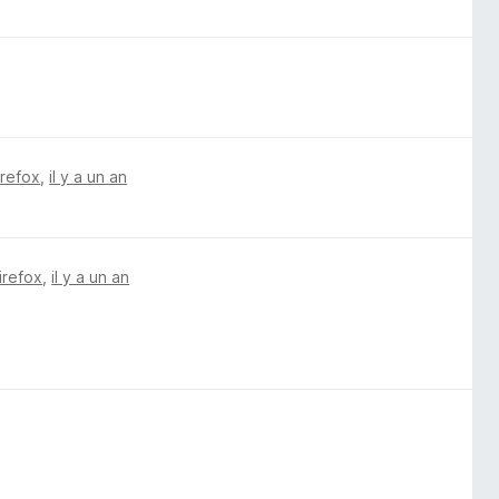
irefox
,
il y a un an
irefox
,
il y a un an