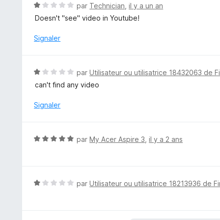
u
N
par
Technician
,
il y a un an
r
o
Doesn't "see" video in Youtube!
5
t
é
Signaler
1
s
u
N
par
Utilisateur ou utilisatrice 18432063 de F
r
o
can't find any video
5
t
é
Signaler
1
s
u
N
par
My Acer Aspire 3
,
il y a 2 ans
r
o
5
t
é
5
N
par
Utilisateur ou utilisatrice 18213936 de F
s
o
u
t
r
é