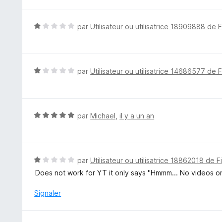
1
s
u
N
par
Utilisateur ou utilisatrice 18909888 de 
r
o
5
t
é
1
N
par
Utilisateur ou utilisatrice 14686577 de 
s
o
u
t
r
é
5
1
N
par
Michael
,
il y a un an
s
o
u
t
r
é
5
5
N
par
Utilisateur ou utilisatrice 18862018 de F
s
o
Does not work for YT it only says "Hmmm... No videos or f
u
t
r
é
Signaler
5
1
s