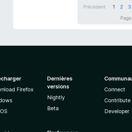
5
1
Précédent
1
2
3
s
u
Page 
r
5
écharger
Dernières
Communau
versions
nload Firefox
Connect
Nightly
dows
Contribute
Beta
cOS
Developer