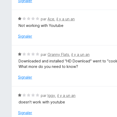
Signaler
4
s
u
N
par
Ace
,
il y a un an
r
o
Not working with Youtube
5
t
é
Signaler
1
s
u
N
par
Granny Flats
,
il y a un an
r
o
Downloaded and installed "HD Download" went to "coolma
5
t
What more do you need to know?
é
1
Signaler
s
u
r
N
par
Iggy
,
il y a un an
5
o
doesn't work with youtube
t
é
Signaler