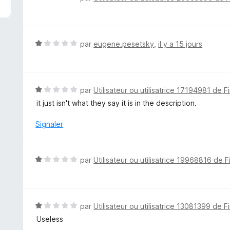
o
t
é
1
N
par
eugene.pesetsky
,
il y a 15 jours
s
o
u
t
r
é
5
1
N
par
Utilisateur ou utilisatrice 17194981 de F
s
o
it just isn't what they say it is in the description.
u
t
r
é
Signaler
5
1
s
u
N
par
Utilisateur ou utilisatrice 19968816 de F
r
o
5
t
é
1
N
par
Utilisateur ou utilisatrice 13081399 de F
s
o
Useless
u
t