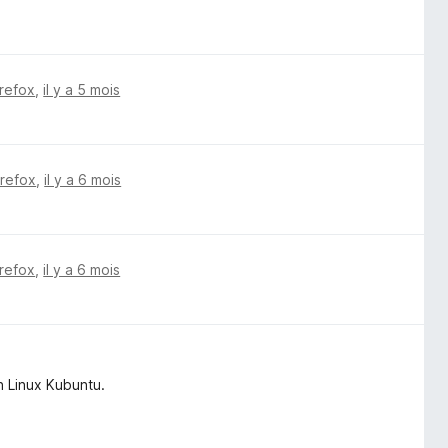
irefox
,
il y a 5 mois
irefox
,
il y a 6 mois
irefox
,
il y a 6 mois
n Linux Kubuntu.