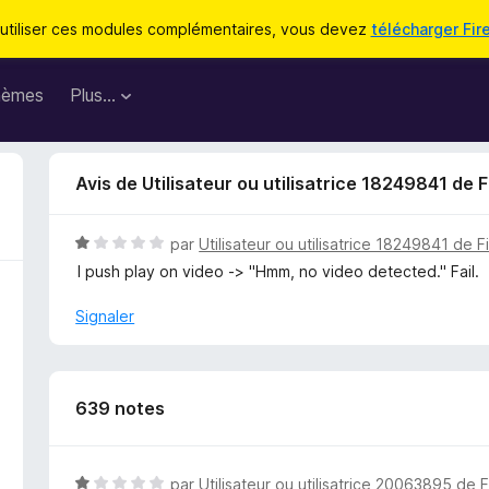
utiliser ces modules complémentaires, vous devez
télécharger Fir
hèmes
Plus…
Avis de Utilisateur ou utilisatrice 18249841 de F
N
par
Utilisateur ou utilisatrice 18249841 de F
o
I push play on video -> "Hmm, no video detected." Fail.
t
é
Signaler
1
s
u
r
639 notes
5
N
par
Utilisateur ou utilisatrice 20063895 de 