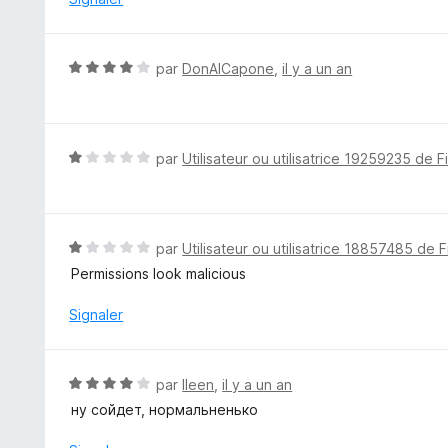
s
u
r
N
par
DonAlCapone
,
il y a un an
5
o
t
é
4
N
par
Utilisateur ou utilisatrice 19259235 de F
s
o
u
t
r
é
5
1
N
par
Utilisateur ou utilisatrice 18857485 de F
s
o
Permissions look malicious
u
t
r
é
Signaler
5
1
s
u
N
par
lleen
,
il y a un an
r
o
ну сойдет, нормальненько
5
t
é