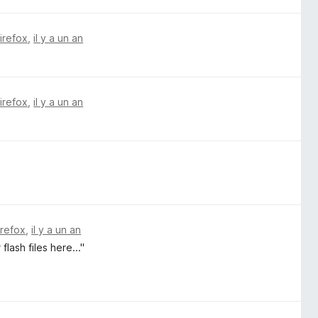
Firefox
,
il y a un an
Firefox
,
il y a un an
irefox
,
il y a un an
lash files here..."