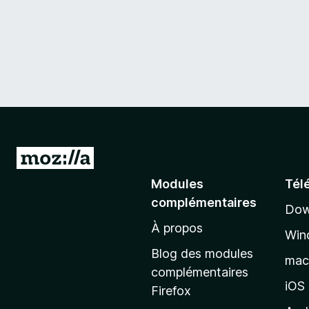
A
l
Modules
Tél
l
complémentaires
Dow
e
À propos
r
Win
à
Blog des modules
ma
l
complémentaires
a
iOS
Firefox
p