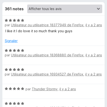
u
5
g
361 notes
a
e
t
N
e
s
par
Utilisateur ou utilisatrice 18377949 de Firefox
,
il y a 2 ans
o
u
t
I like it I do love it so much thank you guys
r
p
é
F
5
Signaler
i
o
s
r
u
N
par
Utilisateur ou utilisatrice 18368880 de Firefox
,
il y a 2 ans
r
o
e
u
5
t
f
é
o
r
N
5
x
par
Utilisateur ou utilisatrice 16934527 de Firefox
,
il y a 2 ans
o
s
t
D
u
é
r
N
par
Thunder Stormy
,
il y a 2 ans
5
5
o
o
s
t
u
n
N
é
r