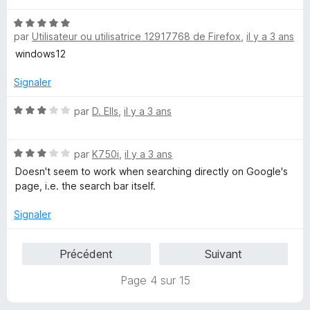
t
s
5
N
é
u
par
Utilisateur ou utilisatrice 12917768 de Firefox
,
il y a 3 ans
o
3
r
t
s
5
windows12
é
u
5
r
Signaler
s
5
u
N
par
D. Ells
,
il y a 3 ans
r
o
5
t
N
é
par
K750i
,
il y a 3 ans
o
3
Doesn't seem to work when searching directly on Google's
t
s
page, i.e. the search bar itself.
é
u
3
r
Signaler
s
5
u
Précédent
Suivant
r
5
Page 4 sur 15