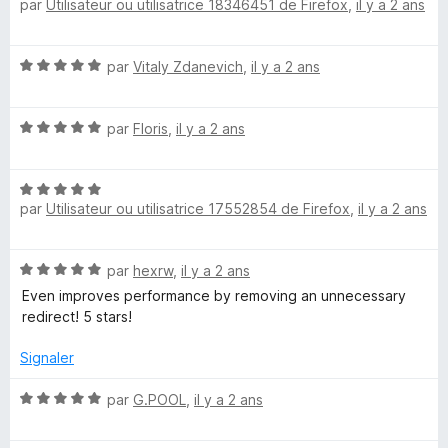
par
Utilisateur ou utilisatrice 18346451 de Firefox
,
il y a 2 ans
o
5
5
t
s
'
é
u
N
par
Vitaly Zdanevich
,
il y a 2 ans
5
r
t
o
s
5
t
u
t
N
é
par
Floris
,
il y a 2 ans
r
o
5
5
t
s
r
N
é
u
par
Utilisateur ou utilisatrice 17552854 de Firefox
,
il y a 2 ans
o
5
r
a
t
s
5
é
u
N
c
par
hexrw
,
il y a 2 ans
5
r
o
s
5
Even improves performance by removing an unnecessary
t
u
redirect! 5 stars!
k
é
r
5
5
Signaler
m
s
u
N
par
G.POOL
,
il y a 2 ans
e
r
o
5
t