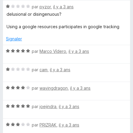
t
s
N
é
par
pyzor
,
il y a 3 ans
u
o
5
r
delusional or disingenuous?
t
s
5
é
u
Using a google resources participates in google tracking
1
r
s
5
Signaler
u
r
N
par
Marco Vídero
,
il y a 3 ans
5
o
t
N
é
par
cam
,
il y a 3 ans
o
5
t
s
N
é
par
wavingdragon
,
il y a 3 ans
u
o
1
r
t
s
5
N
é
par
joejindra
,
il y a 3 ans
u
o
4
r
t
s
5
N
é
par
PRIZRAK
,
il y a 3 ans
u
o
5
r