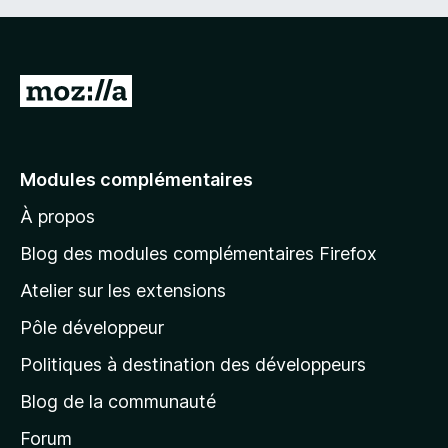
A
l
l
e
Modules complémentaires
r
À propos
à
l
Blog des modules complémentaires Firefox
a
Atelier sur les extensions
p
Pôle développeur
a
g
Politiques à destination des développeurs
e
Blog de la communauté
d
’
Forum