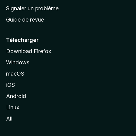
a
Signaler un problème
c
Guide de revue
c
u
e
Télécharger
i
Download Firefox
l
Windows
d
e
macOS
M
iOS
o
z
Android
i
Linux
l
All
l
a