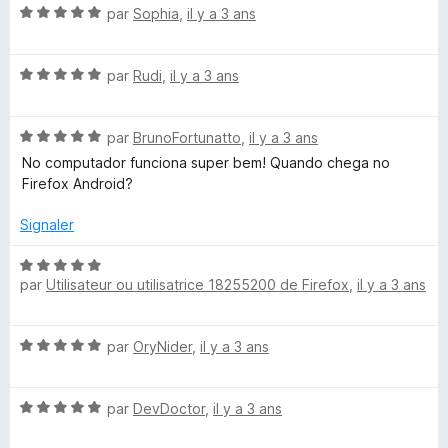
N
é
G
par
Sophia
,
il y a 3 ans
o
5
t
s
o
N
é
par
Rudi
,
il y a 3 ans
u
o
5
r
o
t
s
5
N
é
par
BrunoFortunatto
,
il y a 3 ans
u
o
g
5
r
No computador funciona super bem! Quando chega no
t
s
5
Firefox Android?
é
u
l
5
r
Signaler
s
5
e
u
N
r
par
Utilisateur ou utilisatrice 18255200 de Firefox
,
il y a 3 ans
o
5
t
é
N
par
OryNider
,
il y a 3 ans
5
o
s
t
u
N
é
par
DevDoctor
,
il y a 3 ans
r
o
5
5