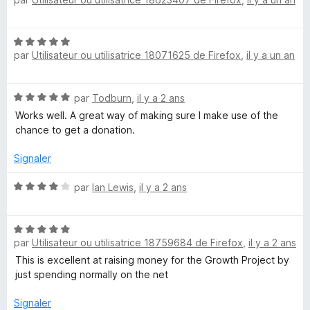
o
o
t
é
n
N
5
par
Utilisateur ou utilisatrice 18071625 de Firefox
,
il y a un an
o
s
R
t
u
é
r
N
e
par
Todburn
,
il y a 2 ans
5
5
o
s
Works well. A great way of making sure I make use of the
t
u
chance to get a donation.
m
é
r
5
5
Signaler
i
s
u
N
par
Ian Lewis
,
il y a 2 ans
n
r
o
5
t
N
é
d
par
Utilisateur ou utilisatrice 18759684 de Firefox
,
il y a 2 ans
o
4
t
s
This is excellent at raising money for the Growth Project by
e
é
u
just spending normally on the net
5
r
r
s
5
Signaler