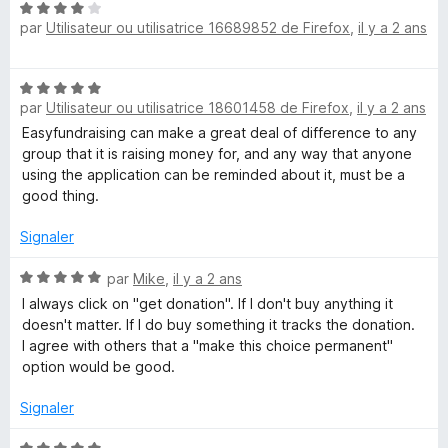
u
N
r
par
Utilisateur ou utilisatrice 16689852 de Firefox
,
il y a 2 ans
o
5
t
é
N
4
par
Utilisateur ou utilisatrice 18601458 de Firefox
,
il y a 2 ans
o
s
t
Easyfundraising can make a great deal of difference to any
u
é
group that it is raising money for, and any way that anyone
r
5
using the application can be reminded about it, must be a
5
s
good thing.
u
r
Signaler
5
N
par
Mike
,
il y a 2 ans
o
I always click on "get donation". If I don't buy anything it
t
doesn't matter. If I do buy something it tracks the donation.
é
I agree with others that a "make this choice permanent"
5
option would be good.
s
u
Signaler
r
5