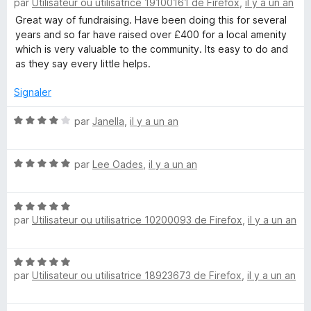
par
Utilisateur ou utilisatrice 19100161 de Firefox
,
il y a un an
o
t
Great way of fundraising. Have been doing this for several
y
é
years and so far have raised over £400 for a local amenity
5
which is very valuable to the community. Its easy to do and
f
s
as they say every little helps.
u
u
r
Signaler
5
N
n
par
Janella
,
il y a un an
o
t
d
N
é
par
Lee Oades
,
il y a un an
o
4
r
t
s
N
é
u
par
Utilisateur ou utilisatrice 10200093 de Firefox
,
il y a un an
a
o
5
r
t
s
5
é
u
i
N
5
r
par
Utilisateur ou utilisatrice 18923673 de Firefox
,
il y a un an
o
s
5
s
t
u
é
r