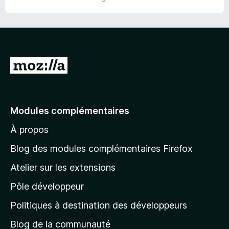
r
5
A
l
l
e
Modules complémentaires
r
À propos
à
l
Blog des modules complémentaires Firefox
a
Atelier sur les extensions
p
Pôle développeur
a
g
Politiques à destination des développeurs
e
Blog de la communauté