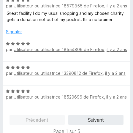
N
par
Utilisateur ou utilisatrice 18579855 de Firefox
,
il y a 2 ans
o
t
Great facility I do my usual shopping and my chosen charity
é
gets a donation not out of my pocket. Its a no brainer
5
s
Signaler
u
r
N
par
Utilisateur ou utilisatrice 18554806 de Firefox
,
il y a 2 ans
5
o
t
é
N
5
par
Utilisateur ou utilisatrice 13390812 de Firefox
,
il y a 2 ans
o
s
t
u
é
r
N
5
5
par
Utilisateur ou utilisatrice 18520696 de Firefox
,
il y a 2 ans
o
s
t
u
é
r
5
5
Précédent
Suivant
s
u
Page 1 sur 5