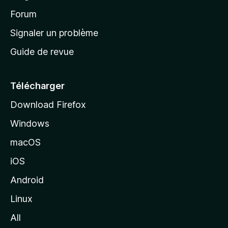
d
’
Forum
a
Signaler un problème
c
Guide de revue
c
u
e
Télécharger
i
Download Firefox
l
Windows
d
e
macOS
M
iOS
o
z
Android
i
Linux
l
All
l