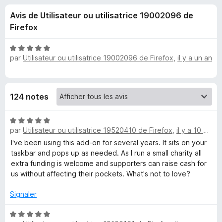
u
5
g
Avis de Utilisateur ou utilisatrice 19002096 de
a
e
Firefox
t
e
s
N
u
par
Utilisateur ou utilisatrice 19002096 de Firefox
,
il y a un an
o
r
t
p
é
F
5
i
o
124 notes
s
r
u
e
u
N
r
f
par
Utilisateur ou utilisatrice 19520410 de Firefox
,
il y a 10 mois
o
5
o
t
r
I've been using this add-on for several years. It sits on your
x
é
taskbar and pops up as needed. As I run a small charity all
5
extra funding is welcome and supporters can raise cash for
e
s
us without affecting their pockets. What's not to love?
u
a
r
Signaler
5
s
N