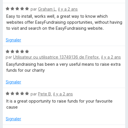
u
r
N
par
Graham L
,
il y a 2 ans
5
o
Easy to install, works well, a great way to know which
t
websites offer EasyFundraising opportunities, without having
é
to visit and search on the EasyFundraising website.
5
s
Signaler
u
r
N
5
par
Utilisateur ou utilisatrice 13749136 de Firefox
,
il y a 2 ans
o
t
Easyfundraising has been a very useful means to raise extra
é
funds for our charity
5
s
Signaler
u
r
N
par
Pete B
,
il y a 2 ans
5
o
It is a great opportunity to raise funds for your favourite
t
cause
é
5
Signaler
s