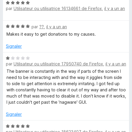
N
5
i
5
par
Utilisateur ou utilisatrice 16134661 de Firefox
,
il y a un an
o
s
t
u
n
é
r
N
par
??
,
il y a un an
5
5
g
o
s
Makes it easy to get donations to my causes.
t
u
é
r
Signaler
D
5
5
s
N
o
u
par
Utilisateur ou utilisatrice 17950740 de Firefox
,
il y a un an
o
r
t
The banner is constantly in the way if parts of the screen I
n
5
é
need to be interacting with and the way it jiggles from side
1
to side to get attention is extremely irritating. I got fed up
a
s
with constantly having to clear it out of my way and after too
u
much of that was moved to disable it. I don't know if it works,
r
I just couldn't get past the 'nagware' GUI.
t
5
Signaler
i
N
par
Utilisateur ou utilisatrice 18623407 de Firefox
,
il y a un an