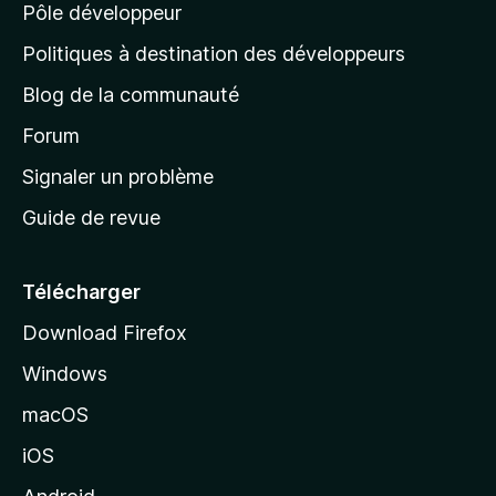
Pôle développeur
a
g
Politiques à destination des développeurs
e
Blog de la communauté
d
’
Forum
a
Signaler un problème
c
Guide de revue
c
u
e
Télécharger
i
Download Firefox
l
Windows
d
e
macOS
M
iOS
o
z