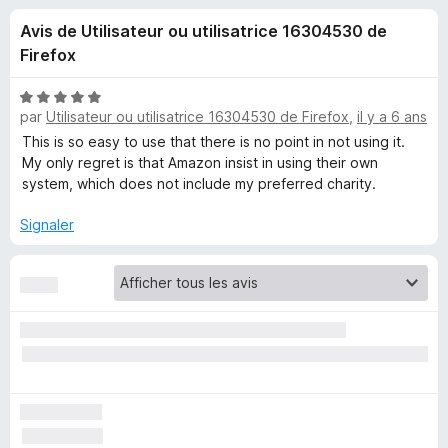
u
5
g
Avis de Utilisateur ou utilisatrice 16304530 de
a
e
Firefox
t
e
s
N
u
par
Utilisateur ou utilisatrice 16304530 de Firefox
,
il y a 6 ans
o
r
t
This is so easy to use that there is no point in not using it.
p
é
F
My only regret is that Amazon insist in using their own
5
system, which does not include my preferred charity.
i
o
s
r
u
Signaler
e
u
r
f
5
o
r
x
e
a
s