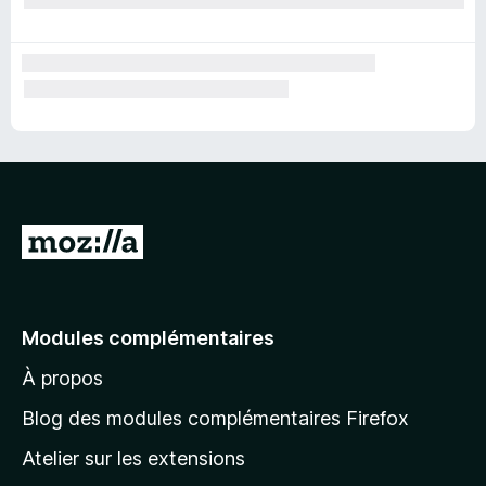
A
l
l
e
Modules complémentaires
r
À propos
à
l
Blog des modules complémentaires Firefox
a
Atelier sur les extensions
p