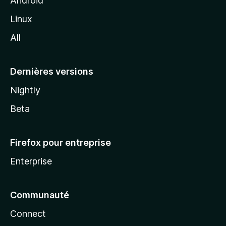
Android
i
Linux
l
All
l
a
Dernières versions
Nightly
Beta
Firefox pour entreprise
Enterprise
Communauté
Connect